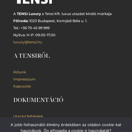
A
TENSI Luxury
a Tensi Kft. luxus utazást kínáló márkája
Főiroda:
1023 Budapest,
Komjádi Béla u. 1.
Tel.: +
36 70 45 99 999
Nyitva: H-P: 09.00-17.00
luxury@tensi.hu
A TENSIRŐL
Rólunk
Impresszum
Kapcsolat
DOKUMENTÁCIÓ
Utazási feltételek
Adatkezelési
tájékoztató
A jobb felhasználói élmény érdekében az oldalon cookie-kat
Kedvezmények
használunk. Ön elfogadja a cookie-k használatát?