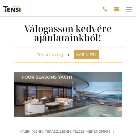
Válogasson kedvére
ajánlatainkból!
Tensi Luxury
KABIN FSY
E
FOUR SEASONS YACHT
|
KABIN: 162NM, TERASZ: 229NM, TELJES MÉRET: 391NM