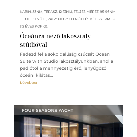
KABIN: 83NM, TERASZ: 12-13NM, TELJES MÉRET: 95-96NM
|
ÖT FELNŐTT, VAGY NÉGY FELNŐTT ÉS KÉT GYERMEK
(12 ÉVES KORIG).
Óceánra néző lakosztály
stúdióval
Fedezd fel a sokoldalúság csúcsát Ocean
Suite with Studio lakosztályunkban, ahol a
padlótól a mennyezetig érő, lenyűgöző
óceáni kilátás…
bővebben
FOUR SEASONS YACHT