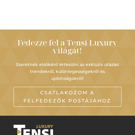
Fedezze fel a Tensi Luxury
világát!
Szeretnék elsőként értesülni az exkluzív utazási
trendekről, különlegességekről és
újdonságokról!
CSATLAKOZOM A
FELFEDEZŐK POSTÁJÁHOZ