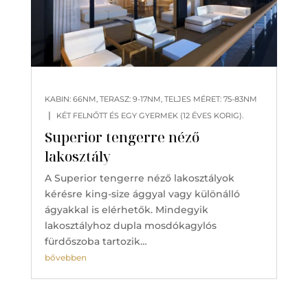
KABIN: 66NM, TERASZ: 9-17NM, TELJES MÉRET: 75-83NM
|
KÉT FELNŐTT ÉS EGY GYERMEK (12 ÉVES KORIG).
Superior tengerre néző
lakosztály
A Superior tengerre néző lakosztályok
kérésre king-size ággyal vagy különálló
ágyakkal is elérhetők. Mindegyik
lakosztályhoz dupla mosdókagylós
fürdőszoba tartozik…
bővebben