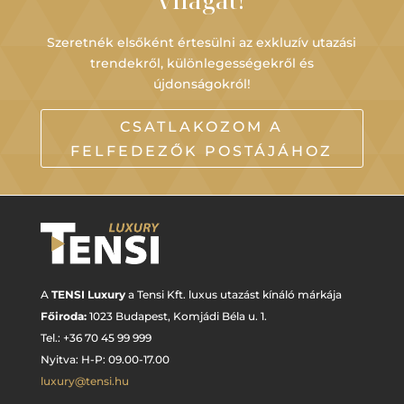
Szeretnék elsőként értesülni az exkluzív utazási
trendekről, különlegességekről és
újdonságokról!
CSATLAKOZOM A
FELFEDEZŐK POSTÁJÁHOZ
A
TENSI Luxury
a Tensi Kft. luxus utazást kínáló márkája
Főiroda:
1023 Budapest,
Komjádi Béla u. 1.
Tel.: +
36 70 45 99 999
Nyitva: H-P: 09.00-17.00
luxury@tensi.hu