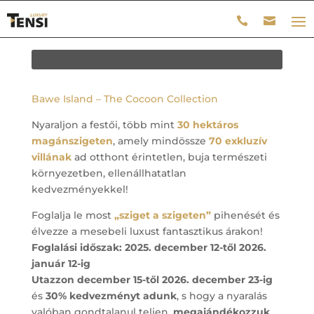
Bawe Island – The Cocoon Collection
Nyaraljon a festői, több mint
30 hektáros
magánszigeten
, amely mindössze
70 exkluzív
villának
ad otthont érintetlen, buja természeti
környezetben, ellenállhatatlan
kedvezményekkel!
Foglalja le most
„sziget a szigeten”
pihenését és
élvezze a mesebeli luxust fantasztikus árakon!
Foglalási időszak: 2025. december 12-től 2026.
január 12-ig
Utazzon december 15-től 2026. december 23-ig
és
30% kedvezményt adunk
, s hogy a nyaralás
valóban gondtalanul teljen,
megajándékozzuk