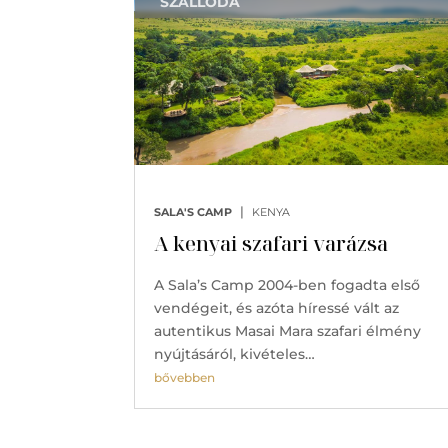
SZÁLLODA
|
SALA'S CAMP
KENYA
A kenyai szafari varázsa
A Sala’s Camp 2004-ben fogadta első
vendégeit, és azóta híressé vált az
autentikus Masai Mara szafari élmény
nyújtásáról, kivételes…
bővebben