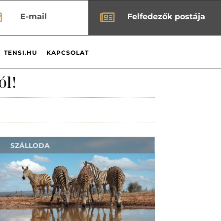


E-mail
Felfedezők postája
TENSI.HU
KAPCSOLAT
ól!
SZÁLLODA