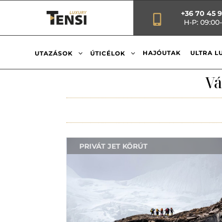
+36 70 45 

H-P: 09:00-
3
3
HAJÓUTAK
ULTRA L
UTAZÁSOK
ÚTICÉLOK
Vá
PRIVÁT JET KÖRÚT