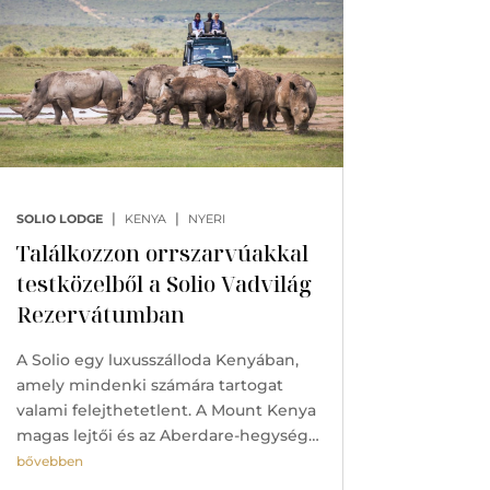
|
|
SOLIO LODGE
KENYA
NYERI
Találkozzon orrszarvúakkal
testközelből a Solio Vadvilág
Rezervátumban
A Solio egy luxusszálloda Kenyában,
amely mindenki számára tartogat
valami felejthetetlent. A Mount Kenya
magas lejtői és az Aberdare-hegység…
bővebben