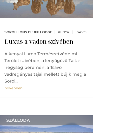
|
|
SOROI LIONS BLUFF LODGE
KENYA
TSAVO
Luxus a vadon szívében
A kenyai Lumo Természetvédelmi
Terület szívében, a lenyűgöző Taita-
hegység peremén, a Tsavo
vadregényes tájai mellett bújik meg a
Soroi…
bővebben
SZÁLLODA