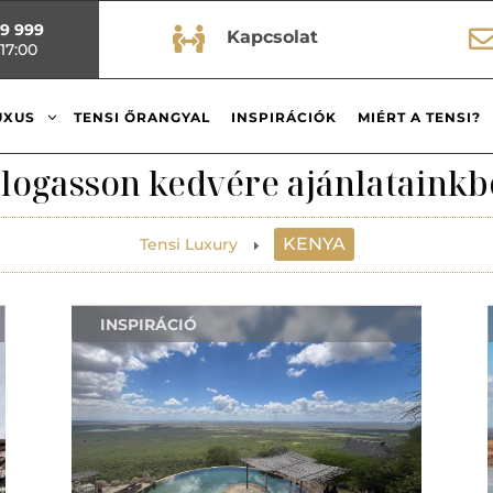
99 999

Kapcsolat
17:00
3
UXUS
TENSI ŐRANGYAL
INSPIRÁCIÓK
MIÉRT A TENSI?
logasson kedvére ajánlatainkb
KENYA
Tensi Luxury
E
INSPIRÁCIÓ