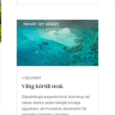
PRIVÁT JET KÖRÚT
CÉLPONT
11
Világ körüli utak
Zászlóshajó-expedíciónk ikonikus úti
célok életre szóló listáját kínálja
egyetlen, all inclusive útvonalon 52
vendég számára. Utazzon