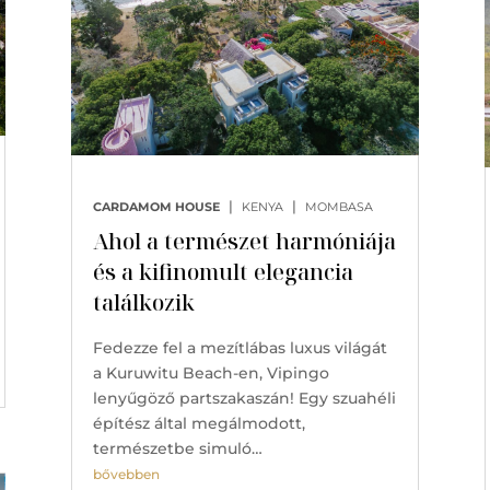
|
|
CARDAMOM HOUSE
KENYA
MOMBASA
Ahol a természet harmóniája
és a kifinomult elegancia
találkozik
Fedezze fel a mezítlábas luxus világát
a Kuruwitu Beach-en, Vipingo
lenyűgöző partszakaszán! Egy szuahéli
építész által megálmodott,
természetbe simuló…
bővebben