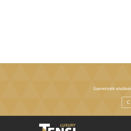
Szeretnék elsőkén
C