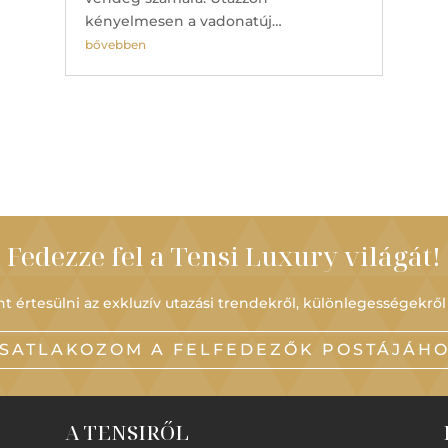
kényelmesen a vadonatúj…
bővebben
Fedezze fel a Tensi Luxury világát!
t értesülni az exkluzív utazási trendekről, különlegességekről
SATLAKOZOM A FELFEDEZŐK POSTÁJÁH
A TENSIRŐL