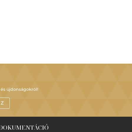
 és újdonságokról!
OZ
DOKUMENTÁCIÓ