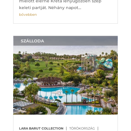
mielőtt elérné Kréta lenyűgözően szép
keleti partját. Néhány napot…
bővebben
SZÁLLODA
|
|
LARA BARUT COLLECTION
TÖRÖKORSZÁG