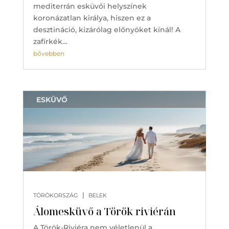
mediterrán esküvői helyszínek
koronázatlan királya, hiszen ez a
desztináció, kizárólag előnyöket kínál! A
zafírkék…
bővebben
ESKÜVŐ
|
TÖRÖKORSZÁG
BELEK
Álomesküvő a Török riviérán
A Török-Riviéra nem véletlenül a