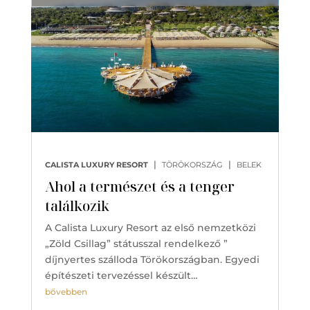
|
|
CALISTA LUXURY RESORT
TÖRÖKORSZÁG
BELEK
Ahol a természet és a tenger
találkozik
A Calista Luxury Resort az első nemzetközi
„Zöld Csillag” státusszal rendelkező ”
díjnyertes szálloda Törökországban. Egyedi
építészeti tervezéssel készült…
bővebben