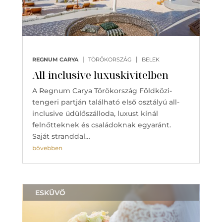
|
|
REGNUM CARYA
TÖRÖKORSZÁG
BELEK
All-inclusive luxuskivitelben
A Regnum Carya Törökország Földközi-
tengeri partján található első osztályú all-
inclusive üdülőszálloda, luxust kínál
felnőtteknek és családoknak egyaránt.
Saját stranddal…
bővebben
ESKÜVŐ