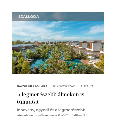
SZÁLLODA
|
|
BAYOU VILLAS LARA
TÖRÖKORSZÁG
ANTALYA
A legmerészebb álmokon is
túlmutat
Innovatív, egyedi és a legmerészebb
álmokon is túlmutató BAYOU Villas 24