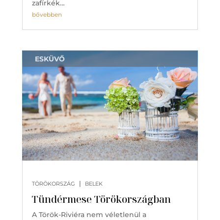
zafírkék…
bővebben
ESKÜVŐ
|
TÖRÖKORSZÁG
BELEK
Tündérmese Törökországban
A Török-Riviéra nem véletlenül a