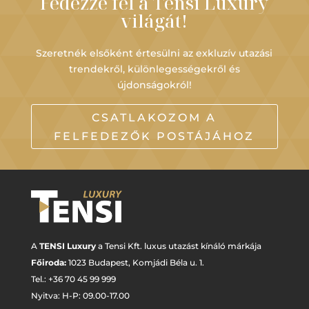
Fedezze fel a Tensi Luxury
világát!
Szeretnék elsőként értesülni az exkluzív utazási
trendekről, különlegességekről és
újdonságokról!
CSATLAKOZOM A
FELFEDEZŐK POSTÁJÁHOZ
A
TENSI Luxury
a Tensi Kft. luxus utazást kínáló márkája
Főiroda:
1023 Budapest,
Komjádi Béla u. 1.
Tel.: +
36 70 45 99 999
Nyitva: H-P: 09.00-17.00