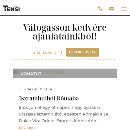
Válogasson kedvére
ajánlatainkból!
Tensi Luxury
TÖRÖKORSZÁG
E
VONATÚT
|
5 NAP 4 ÉJSZAKA
Isztambulból Rómába
Induljon el egy öt napos, négy éjszakás
utazásra Isztambultól egészen Rómáig a La
Dolce Vita Orient Express fedélzetén…
bővebben