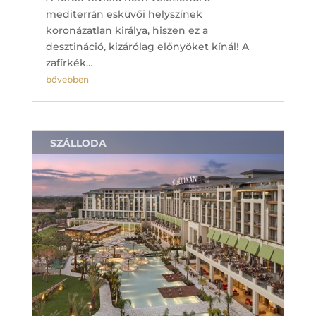
mediterrán esküvői helyszínek
koronázatlan királya, hiszen ez a
desztináció, kizárólag előnyöket kínál! A
zafírkék…
bővebben
SZÁLLODA