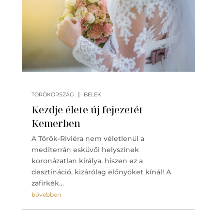
|
TÖRÖKORSZÁG
BELEK
Kezdje élete új fejezetét
Kemerben
A Török-Riviéra nem véletlenül a
mediterrán esküvői helyszínek
koronázatlan királya, hiszen ez a
desztináció, kizárólag előnyöket kínál! A
zafírkék…
bővebben