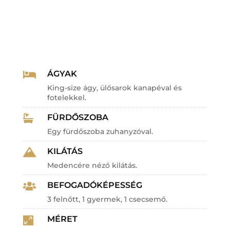
ÁGYAK

King-size ágy, ülősarok kanapéval és
fotelekkel.
FÜRDŐSZOBA

Egy fürdőszoba zuhanyzóval.
KILÁTÁS

Medencére néző kilátás.
BEFOGADÓKÉPESSÉG

3 felnőtt, 1 gyermek, 1 csecsemő.
MÉRET
