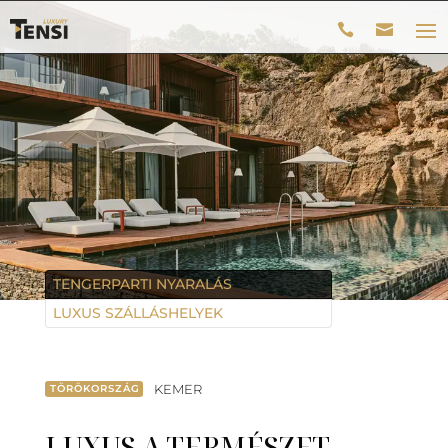
TENGERPARTI NYARALÁS
LUXUS SZÁLLÁSHELYEK
KEMER
TÖRÖKORSZÁG
LUXUS A TERMÉSZET