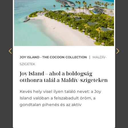
|
JOY ISLAND - THE COCOON COLLECTION
MALDÍV-
SZIGETEK
Joy Island – ahol a boldogság
otthonra talál a Maldív-szigeteken
Kevés hely visel ilyen találó nevet: a Joy
Island valóban a felszabadult öröm, a
gondtalan pihenés és az aktív