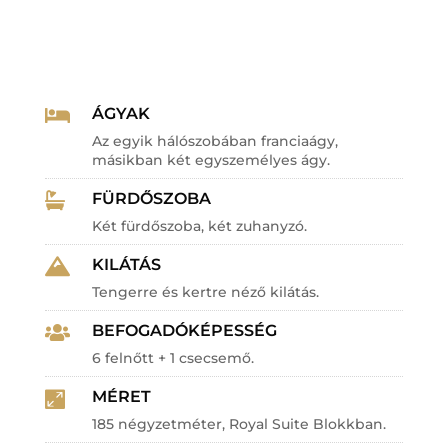
ÁGYAK

Az egyik hálószobában franciaágy,
másikban két egyszemélyes ágy.
FÜRDŐSZOBA

Két fürdőszoba, két zuhanyzó.
KILÁTÁS

Tengerre és kertre néző kilátás.
BEFOGADÓKÉPESSÉG

6 felnőtt + 1 csecsemő.
MÉRET

185 négyzetméter, Royal Suite Blokkban.