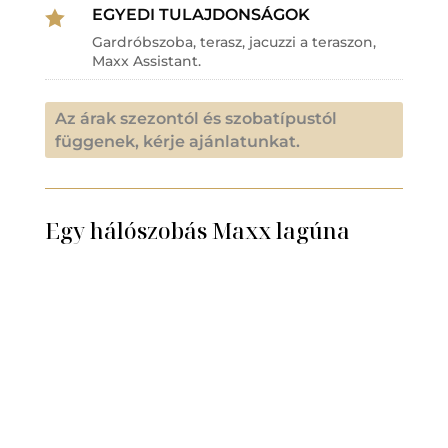
EGYEDI TULAJDONSÁGOK

Gardróbszoba, terasz, jacuzzi a teraszon,
Maxx Assistant.
Az árak szezontól és szobatípustól
függenek, kérje ajánlatunkat.
Egy hálószobás Maxx lagúna