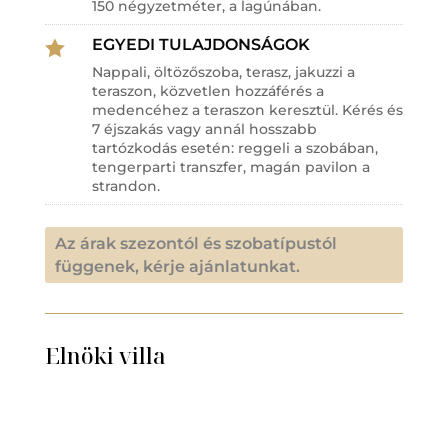
150 négyzetméter, a lagúnában.
EGYEDI TULAJDONSÁGOK

Nappali, öltözőszoba, terasz, jakuzzi a
teraszon, közvetlen hozzáférés a
medencéhez a teraszon keresztül. Kérés és
7 éjszakás vagy annál hosszabb
tartózkodás esetén: reggeli a szobában,
tengerparti transzfer, magán pavilon a
strandon.
Az árak szezontól és szobatípustól
függenek, kérje ajánlatunkat.
Elnöki villa