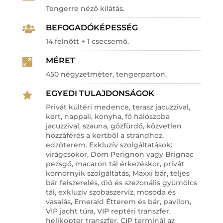
Tengerre néző kilátás.
BEFOGADÓKÉPESSÉG

14 felnőtt + 1 csecsemő.
MÉRET

450 négyzetméter, tengerparton.
EGYEDI TULAJDONSÁGOK

Privát kültéri medence, terasz jacuzzival,
kert, nappali, konyha, fő hálószoba
jacuzzival, szauna, gőzfürdő, közvetlen
hozzáférés a kertből a strandhoz,
edzőterem. Exkluzív szolgáltatások:
virágcsokor, Dom Perignon vagy Brignac
pezsgő, macaron tál érkezéskor, privát
komornyik szolgáltatás, Maxxi bár, teljes
bár felszerelés, dió és szezonális gyümölcs
tál, exkluzív szobaszervíz, mosoda és
vasalás, Emerald Étterem és bár, pavilon,
VIP jacht túra, VIP reptéri transzfer,
helikopter transzfer, CIP terminál az