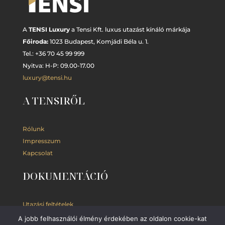
A
TENSI Luxury
a Tensi Kft. luxus utazást kínáló márkája
Főiroda:
1023 Budapest,
Komjádi Béla u. 1.
Tel.: +
36 70 45 99 999
Nyitva: H-P: 09.00-17.00
luxury@tensi.hu
A TENSIRŐL
Rólunk
Impresszum
Kapcsolat
DOKUMENTÁCIÓ
Utazási feltételek
Adatkezelési
tájékoztató
A jobb felhasználói élmény érdekében az oldalon cookie-kat