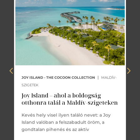
|
JOY ISLAND - THE COCOON COLLECTION
MALDÍV-
SZIGETEK
Joy Island – ahol a boldogság
otthonra talál a Maldív-szigeteken
Kevés hely visel ilyen találó nevet: a Joy
Island valóban a felszabadult öröm, a
gondtalan pihenés és az aktív