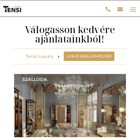
Válogasson kedvére
ajánlatainkból!
Tensi Luxury
LUXUS SZÁLLÁSHELYEK
E
SZÁLLODA