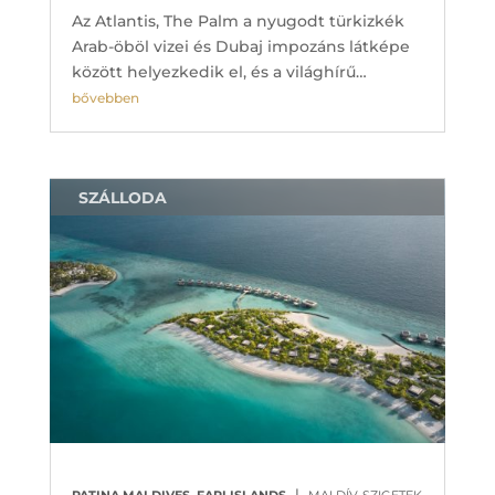
Az Atlantis, The Palm a nyugodt türkizkék
Arab-öböl vizei és Dubaj impozáns látképe
között helyezkedik el, és a világhírű…
bővebben
SZÁLLODA
|