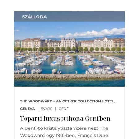
SZÁLLODA
THE WOODWARD – AN OETKER COLLECTION HOTEL,
|
|
GENEVA
SVÁJC
GENF
Tóparti luxusotthona Genfben
A Genfi-tó kristálytiszta vizére néző The
Woodward egy 1901-ben, François Durel