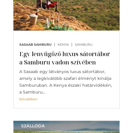
|
|
SASAAB SAMBURU
KENYA
SAMBURU
Egy lenyűgöző luxus sátortábor
a Samburu vadon szívében
A Sasaab egy látványos luxus sátortábor,
amely a legkiválóbb szafari élményt kínálja
Samburuban. A Kenya északi határvidékén,
a Samburu…
bővebben
SZÁLLODA