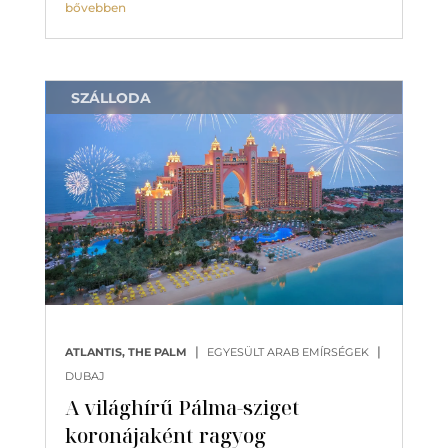
bővebben
SZÁLLODA
|
|
ATLANTIS, THE PALM
EGYESÜLT ARAB EMÍRSÉGEK
DUBAJ
A világhírű Pálma-sziget
koronájaként ragyog