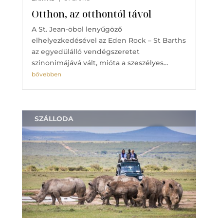
Otthon, az otthontól távol
A St. Jean-öböl lenyűgöző
elhelyezkedésével az Eden Rock – St Barths
az egyedülálló vendégszeretet
szinonimájává vált, mióta a szeszélyes…
bővebben
SZÁLLODA