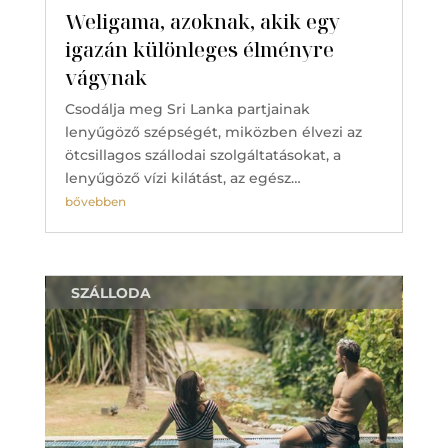
Weligama, azoknak, akik egy
igazán különleges élményre
vágynak
Csodálja meg Sri Lanka partjainak
lenyűgöző szépségét, miközben élvezi az
ötcsillagos szállodai szolgáltatásokat, a
lenyűgöző vízi kilátást, az egész…
bővebben
SZÁLLODA