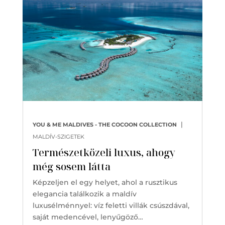
|
YOU & ME MALDIVES - THE COCOON COLLECTION
MALDÍV-SZIGETEK
Természetközeli luxus, ahogy
még sosem látta
Képzeljen el egy helyet, ahol a rusztikus
elegancia találkozik a maldív
luxusélménnyel: víz feletti villák csúszdával,
saját medencével, lenyűgöző…