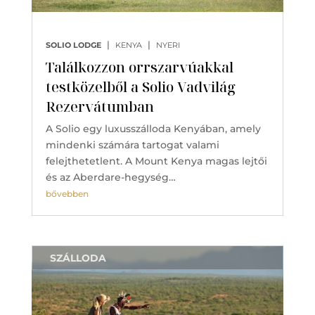
|
|
SOLIO LODGE
KENYA
NYERI
Találkozzon orrszarvúakkal
testközelből a Solio Vadvilág
Rezervátumban
A Solio egy luxusszálloda Kenyában, amely
mindenki számára tartogat valami
felejthetetlent. A Mount Kenya magas lejtői
és az Aberdare-hegység…
bővebben
SZÁLLODA