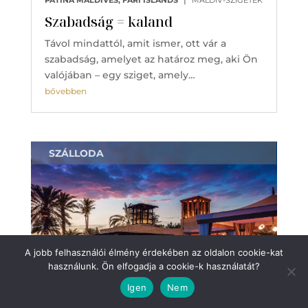
PATINA MALDIVES, FARI ISLANDS
MALDÍV-SZIGETEK
Szabadság = kaland
Távol mindattól, amit ismer, ott vár a
szabadság, amelyet az határoz meg, aki Ön
valójában – egy sziget, amely…
bővebben
SZÁLLODA
A jobb felhasználói élmény érdekében az oldalon cookie-kat
használunk. Ön elfogadja a cookie-k használatát?
Igen
Nem