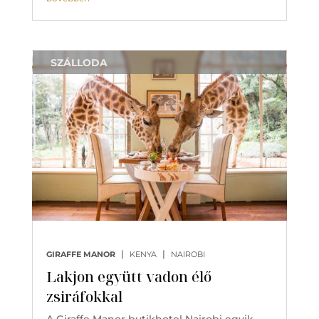
SZÁLLODA
|
|
GIRAFFE MANOR
KENYA
NAIROBI
Lakjon együtt vadon élő
zsiráfokkal
A Giraffe Manor butikhotel Nairobi egyik