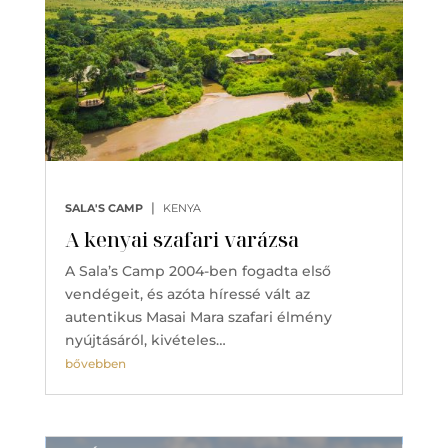
|
SALA'S CAMP
KENYA
A kenyai szafari varázsa
A Sala’s Camp 2004-ben fogadta első
vendégeit, és azóta híressé vált az
autentikus Masai Mara szafari élmény
nyújtásáról, kivételes…
bővebben