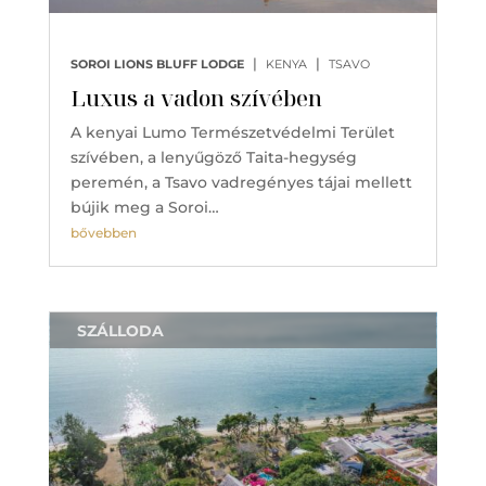
|
|
SOROI LIONS BLUFF LODGE
KENYA
TSAVO
Luxus a vadon szívében
A kenyai Lumo Természetvédelmi Terület
szívében, a lenyűgöző Taita-hegység
peremén, a Tsavo vadregényes tájai mellett
bújik meg a Soroi…
bővebben
SZÁLLODA