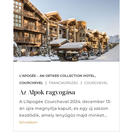
L’APOGÉE – AN OETKER COLLECTION HOTEL,
|
|
COURCHEVEL
FRANCIAORSZÁG
COURCHEVEL
Az Alpok ragyogása
A L’Apogée Courchevel 2024. december 13-
án újra megnyitja kapuit, és egy új szezon
kezdődik, amely lenyűgöz majd minket…
bővebben