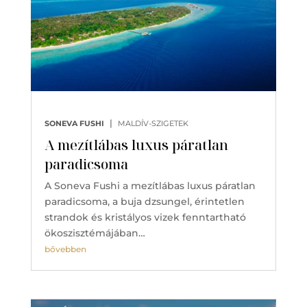
|
SONEVA FUSHI
MALDÍV-SZIGETEK
A mezítlábas luxus páratlan
paradicsoma
A Soneva Fushi a mezítlábas luxus páratlan
paradicsoma, a buja dzsungel, érintetlen
strandok és kristályos vizek fenntartható
ökoszisztémájában…
bővebben