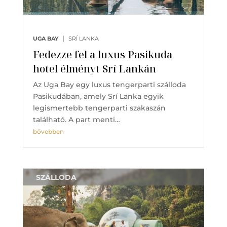
|
UGA BAY
SRÍ LANKA
Fedezze fel a luxus Pasikuda
hotel élményt Srí Lankán
Az Uga Bay egy luxus tengerparti szálloda
Pasikudában, amely Srí Lanka egyik
legismertebb tengerparti szakaszán
található. A part menti…
bővebben
SZÁLLODA