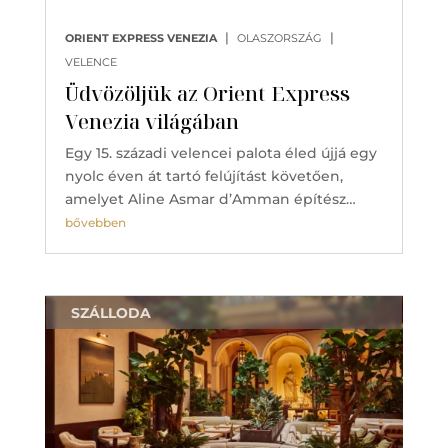
|
|
ORIENT EXPRESS VENEZIA
OLASZORSZÁG
VELENCE
Üdvözöljük az Orient Express
Venezia világában
Egy 15. századi velencei palota éled újjá egy
nyolc éven át tartó felújítást követően,
amelyet Aline Asmar d’Amman építész…
bővebben
SZÁLLODA