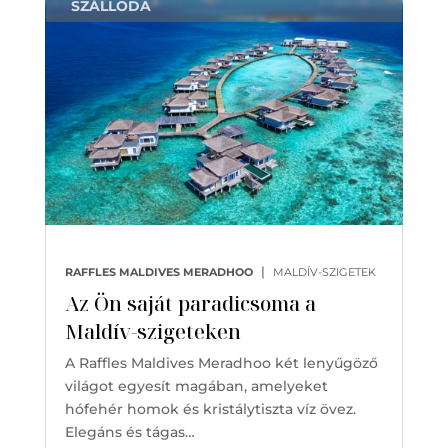
SZÁLLODA
|
RAFFLES MALDIVES MERADHOO
MALDÍV-SZIGETEK
Az Ön saját paradicsoma a
Maldív-szigeteken
A Raffles Maldives Meradhoo két lenyűgöző
világot egyesít magában, amelyeket
hófehér homok és kristálytiszta víz övez.
Elegáns és tágas…