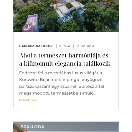
|
|
CARDAMOM HOUSE
KENYA
MOMBASA
Ahol a természet harmóniája és
a kifinomult elegancia találkozik
Fedezze fel a mezítlábas luxus világát a
Kuruwitu Beach-en, Vipingo lenyűgöző
partszakaszán! Egy szuahéli építész által
megálmodott, természetbe simuló…
bővebben
SZÁLLODA