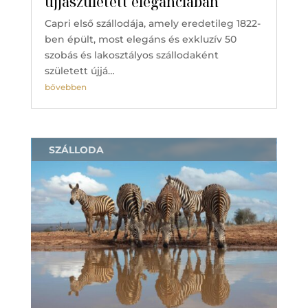
újjászületett eleganciában
Capri első szállodája, amely eredetileg 1822-
ben épült, most elegáns és exkluzív 50
szobás és lakosztályos szállodaként
született újjá…
bővebben
SZÁLLODA