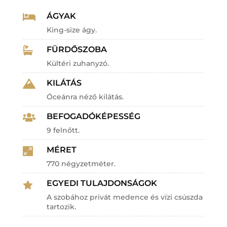
ÁGYAK

King-size ágy.
FÜRDŐSZOBA

Kültéri zuhanyzó.
KILÁTÁS

Óceánra néző kilátás.
BEFOGADÓKÉPESSÉG

9 felnőtt.
MÉRET

770 négyzetméter.
EGYEDI TULAJDONSÁGOK

A szobához privát medence és vízi csúszda
tartozik.