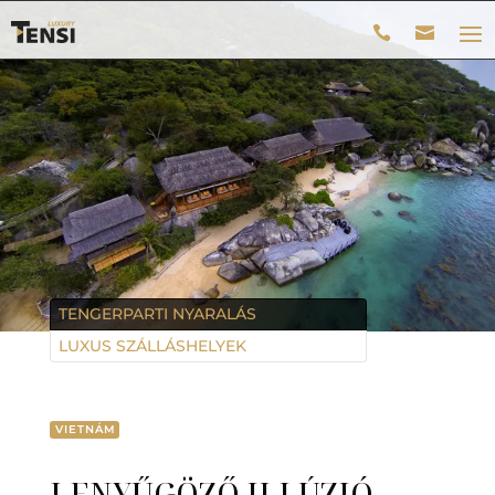
TENGERPARTI NYARALÁS
LUXUS SZÁLLÁSHELYEK
VIETNÁM
LENYŰGÖZŐ ILLÚZIÓ