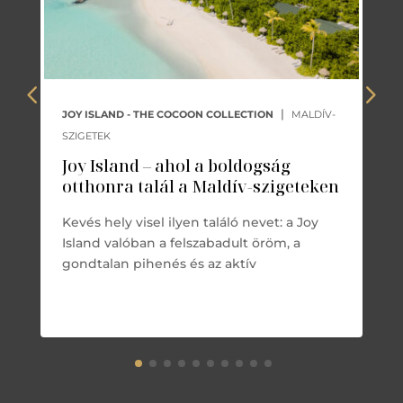
|
JOY ISLAND - THE COCOON COLLECTION
MALDÍV-
SZIGETEK
Joy Island – ahol a boldogság
otthonra talál a Maldív-szigeteken
Kevés hely visel ilyen találó nevet: a Joy
Island valóban a felszabadult öröm, a
gondtalan pihenés és az aktív