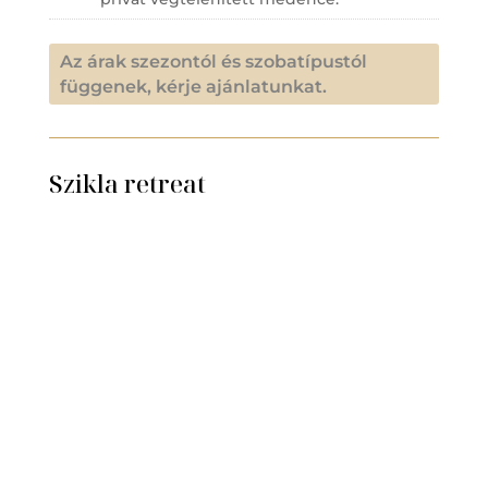
Az árak szezontól és szobatípustól
függenek, kérje ajánlatunkat.
Szikla retreat