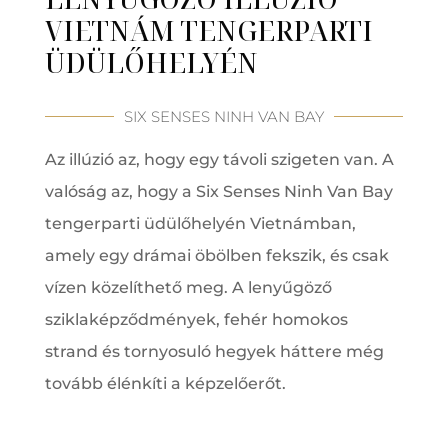
VIETNÁM TENGERPARTI
ÜDÜLŐHELYÉN
SIX SENSES NINH VAN BAY
Az illúzió az, hogy egy távoli szigeten van. A
valóság az, hogy a Six Senses Ninh Van Bay
tengerparti üdülőhelyén Vietnámban,
amely egy drámai öbölben fekszik, és csak
vízen közelíthető meg. A lenyűgöző
sziklaképződmények, fehér homokos
strand és tornyosuló hegyek háttere még
tovább élénkíti a képzelőerőt.