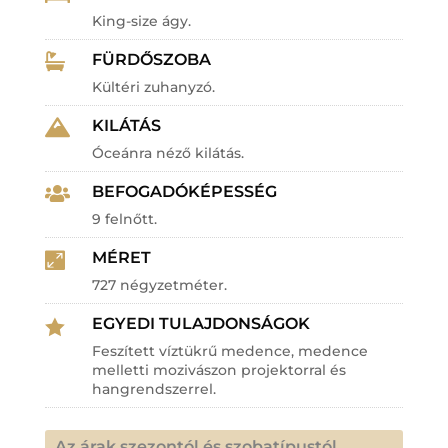
King-size ágy.
FÜRDŐSZOBA

Kültéri zuhanyzó.
KILÁTÁS

Óceánra néző kilátás.
BEFOGADÓKÉPESSÉG

9 felnőtt.
MÉRET

727 négyzetméter.
EGYEDI TULAJDONSÁGOK

Feszített víztükrű medence, medence
melletti mozivászon projektorral és
hangrendszerrel.
Az árak szezontól és szobatípustól