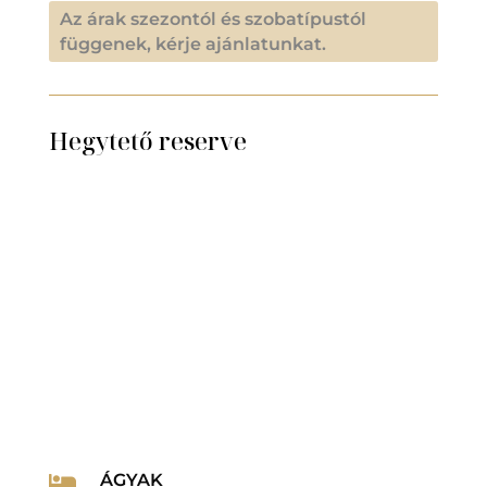
Az árak szezontól és szobatípustól
függenek, kérje ajánlatunkat.
Hegytető reserve
ÁGYAK
