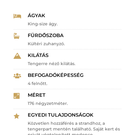
ÁGYAK

King-size ágy.
FÜRDŐSZOBA

Kültéri zuhanyzó.
KILÁTÁS

Tengerre néző kilátás.
BEFOGADÓKÉPESSÉG

4 felnőtt.
MÉRET

176 négyzetméter.
EGYEDI TULAJDONSÁGOK

Közvetlen hozzáférés a strandhoz, a
tengerpart mentén található. Saját kert és
privát végtelenített medence.