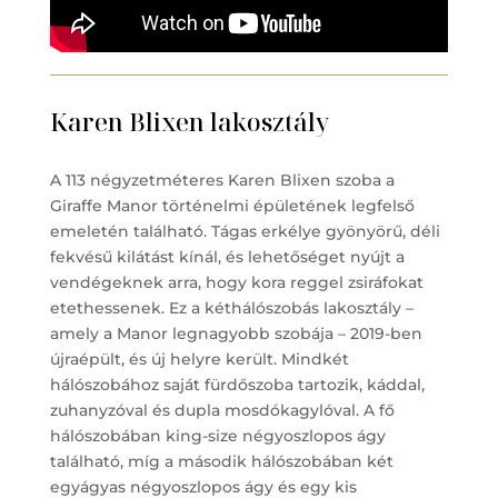
Karen Blixen lakosztály
A 113 négyzetméteres Karen Blixen szoba a
Giraffe Manor történelmi épületének legfelső
emeletén található. Tágas erkélye gyönyörű, déli
fekvésű kilátást kínál, és lehetőséget nyújt a
vendégeknek arra, hogy kora reggel zsiráfokat
etethessenek. Ez a kéthálószobás lakosztály –
amely a Manor legnagyobb szobája – 2019-ben
újraépült, és új helyre került. Mindkét
hálószobához saját fürdőszoba tartozik, káddal,
zuhanyzóval és dupla mosdókagylóval. A fő
hálószobában king-size négyoszlopos ágy
található, míg a második hálószobában két
egyágyas négyoszlopos ágy és egy kis