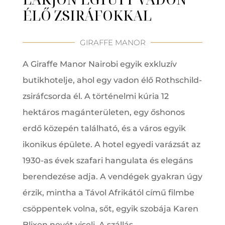
ÉLŐ ZSIRÁFOKKAL
GIRAFFE MANOR
A Giraffe Manor Nairobi egyik exkluzív
butikhotelje, ahol egy vadon élő Rothschild-
zsiráfcsorda él. A történelmi kúria 12
hektáros magánterületen, egy őshonos
erdő közepén található, és a város egyik
ikonikus épülete. A hotel egyedi varázsát az
1930-as évek szafari hangulata és elegáns
berendezése adja. A vendégek gyakran úgy
érzik, mintha a Távol Afrikától című filmbe
csöppentek volna, sőt, egyik szobája Karen
Blixen nevét viseli. A szállás