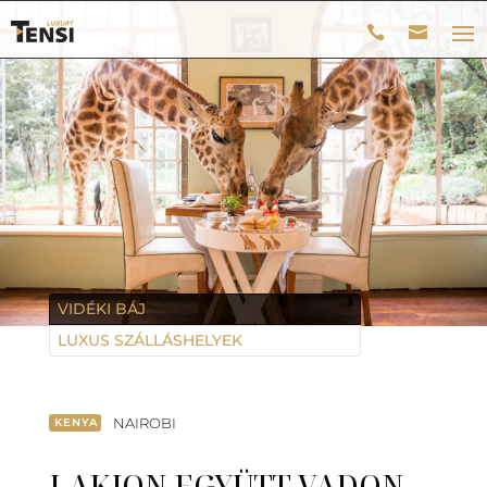
VIDÉKI BÁJ
LUXUS SZÁLLÁSHELYEK
NAIROBI
KENYA
LAKJON EGYÜTT VADON