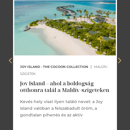
|
JOY ISLAND - THE COCOON COLLECTION
MALDÍV-
SZIGETEK
Joy Island – ahol a boldogság
otthonra talál a Maldív-szigeteken
Kevés hely visel ilyen találó nevet: a Joy
Island valóban a felszabadult öröm, a
gondtalan pihenés és az aktív