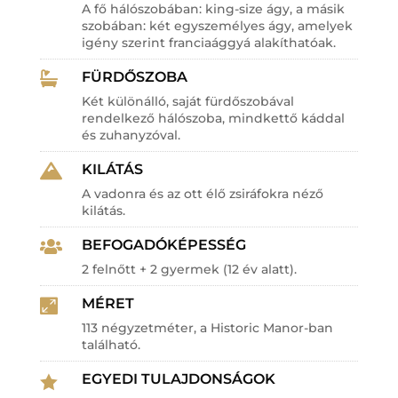
A fő hálószobában: king-size ágy, a másik
szobában: két egyszemélyes ágy, amelyek
igény szerint franciaággyá alakíthatóak.
FÜRDŐSZOBA

Két különálló, saját fürdőszobával
rendelkező hálószoba, mindkettő káddal
és zuhanyzóval.
KILÁTÁS

A vadonra és az ott élő zsiráfokra néző
kilátás.
BEFOGADÓKÉPESSÉG

2 felnőtt + 2 gyermek (12 év alatt).
MÉRET

113 négyzetméter, a Historic Manor-ban
található.
EGYEDI TULAJDONSÁGOK
