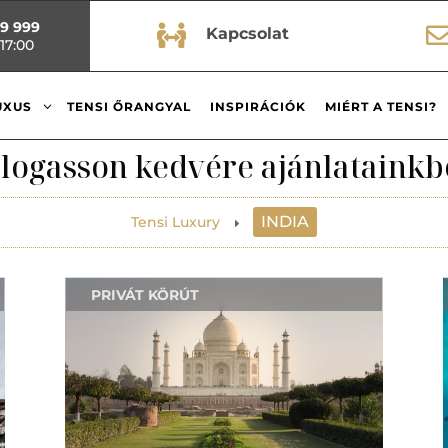
99 999

Kapcsolat
17:00
3
UXUS
TENSI ŐRANGYAL
INSPIRÁCIÓK
MIÉRT A TENSI?
logasson kedvére ajánlatainkb
INDIA
Tensi Luxury
E
PRIVÁT KÖRÚT