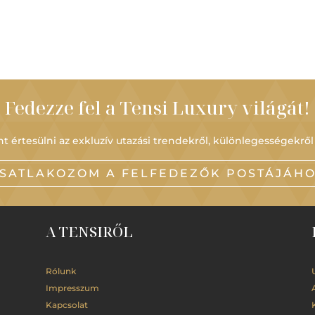
Fedezze fel a Tensi Luxury világát!
t értesülni az exkluzív utazási trendekről, különlegességekről
SATLAKOZOM A FELFEDEZŐK POSTÁJÁH
A TENSIRŐL
Rólunk
Impresszum
Kapcsolat