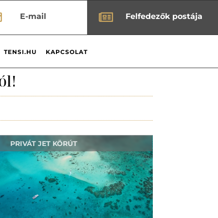


E-mail
Felfedezők postája
TENSI.HU
KAPCSOLAT
ól!
PRIVÁT JET KÖRÚT