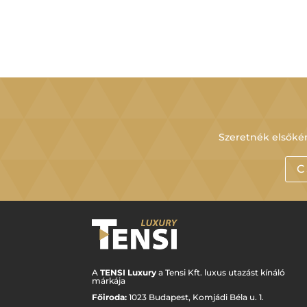
Szeretnék elsőkén
C
A
TENSI Luxury
a Tensi Kft. luxus utazást kínáló
márkája
Főiroda:
1023 Budapest,
Komjádi Béla u. 1.