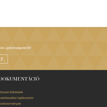
 és újdonságokról!
OZ
DOKUMENTÁCIÓ
Utazási feltételek
Adatkezelési
tájékoztató
Kedvezmények