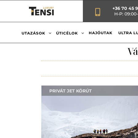
+36 70 45 

H-P: 09:00-
3
3
HAJÓUTAK
ULTRA L
UTAZÁSOK
ÚTICÉLOK
Vá
PRIVÁT JET KÖRÚT