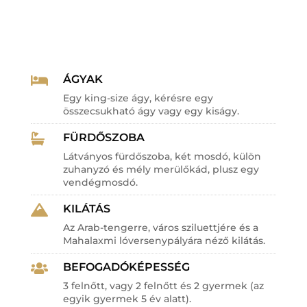
ÁGYAK

Egy king-size ágy, kérésre egy
összecsukható ágy vagy egy kiságy.
FÜRDŐSZOBA

Látványos fürdőszoba, két mosdó, külön
zuhanyzó és mély merülőkád, plusz egy
vendégmosdó.
KILÁTÁS

Az Arab-tengerre, város sziluettjére és a
Mahalaxmi lóversenypályára néző kilátás.
BEFOGADÓKÉPESSÉG

3 felnőtt, vagy 2 felnőtt és 2 gyermek (az
egyik gyermek 5 év alatt).