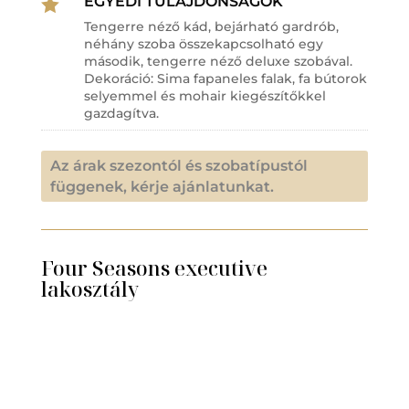
EGYEDI TULAJDONSÁGOK

Tengerre néző kád, bejárható gardrób,
néhány szoba összekapcsolható egy
második, tengerre néző deluxe szobával.
Dekoráció: Sima fapaneles falak, fa bútorok
selyemmel és mohair kiegészítőkkel
gazdagítva.
Az árak szezontól és szobatípustól
függenek, kérje ajánlatunkat.
Four Seasons executive
lakosztály