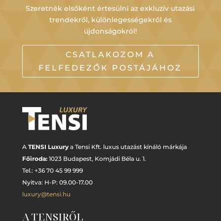
Szeretnék elsőként értesülni az exkluzív utazási
trendekről, különlegességekről és
újdonságokról!
CSATLAKOZOM A
FELFEDEZŐK POSTÁJÁHOZ
A
TENSI Luxury
a Tensi Kft. luxus utazást kínáló márkája
Főiroda:
1023 Budapest,
Komjádi Béla u. 1.
Tel.: +
36 70 45 99 999
Nyitva: H-P: 09.00-17.00
luxury@tensi.hu
A TENSIRŐL