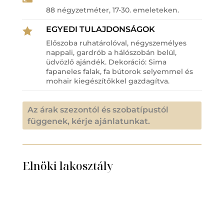
88 négyzetméter, 17-30. emeleteken.
EGYEDI TULAJDONSÁGOK

Előszoba ruhatárolóval, négyszemélyes
nappali, gardrób a hálószobán belül,
üdvözlő ajándék. Dekoráció: Sima
fapaneles falak, fa bútorok selyemmel és
mohair kiegészítőkkel gazdagítva.
Az árak szezontól és szobatípustól
függenek, kérje ajánlatunkat.
Elnöki lakosztály