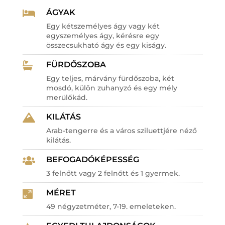
ÁGYAK

Egy kétszemélyes ágy vagy két
egyszemélyes ágy, kérésre egy
összecsukható ágy és egy kiságy.
FÜRDŐSZOBA

Egy teljes, márvány fürdőszoba, két
mosdó, külön zuhanyzó és egy mély
merülőkád.
KILÁTÁS

Arab-tengerre és a város sziluettjére néző
kilátás.
BEFOGADÓKÉPESSÉG

3 felnőtt vagy 2 felnőtt és 1 gyermek.
MÉRET

49 négyzetméter, 7-19. emeleteken.