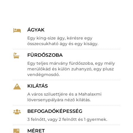
ÁGYAK

Egy king-size ágy, kérésre egy
összecsukható ágy és egy kiságy.
FÜRDŐSZOBA

Egy teljes márvány fürdőszoba, egy mély
merülőkád és külön zuhanyzó, egy plusz
vendégmosdó.
KILÁTÁS

A város sziluettjére és a Mahalaxmi
lóversenypályára néző kilátás.
BEFOGADÓKÉPESSÉG

3 felnőtt, vagy 2 felnőtt és 1 gyermek.
MÉRET
