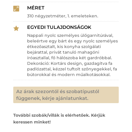
MÉRET

310 négyzetméter, 1. emeleteken.
EGYEDI TULAJDONSÁGOK

Nappali nyolc személyes ülőgarnitúrával,
beleértve egy bárt és egy nyolc személyes
étkezőasztalt, kis konyha szolgálati
bejárattal, privát tanuló mahagóni
íróasztallal, fő hálószoba két gardróbbal.
Dekoráció: Kortárs design, gazdagítva fa
padlózattal, kézzel tuftolt szőnyegekkel, fa
bútorokkal és modern műalkotásokkal.
Az árak szezontól és szobatípustól
függenek, kérje ajánlatunkat.
További szobák/villák is elérhetőek. Kérjük
keressen minket!