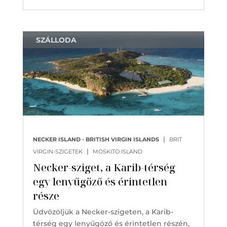
SZÁLLODA
|
NECKER ISLAND - BRITISH VIRGIN ISLANDS
BRIT
|
VIRGIN-SZIGETEK
MOSKITO ISLAND
Necker-sziget, a Karib-térség
egy lenyűgöző és érintetlen
része
Üdvözöljük a Necker-szigeten, a Karib-
térség egy lenyűgöző és érintetlen részén,