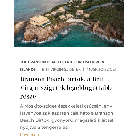
THE BRANSON BEACH ESTATE - BRITISH VIRGIN
|
|
ISLANDS
BRIT VIRGIN-SZIGETEK
MOSKITO-SZIGET
Branson Beach birtok, a Brit
Virgin-szigetek legeldugottabb
része
A Moskito-sziget északkeleti csúcsán, egy
látványos sziklaszirten található a Branson
Beach Birtok, gyönyörű, magaslati kilátást
nyújtva a tengerre és…
bővebben