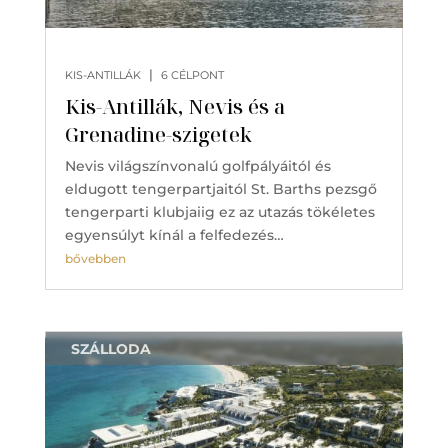
|
KIS-ANTILLÁK
6 CÉLPONT
Kis-Antillák, Nevis és a
Grenadine-szigetek
Nevis világszínvonalú golfpályáitól és
eldugott tengerpartjaitól St. Barths pezsgő
tengerparti klubjaiig ez az utazás tökéletes
egyensúlyt kínál a felfedezés…
bővebben
SZÁLLODA