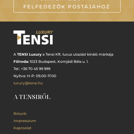
FELFEDEZŐK POSTÁJÁHOZ
A
TENSI Luxury
a Tensi Kft. luxus utazást kínáló márkája
Főiroda:
1023 Budapest,
Komjádi Béla u. 1.
Tel.: +
36 70 45 99 999
Nyitva: H-P: 09.00-17.00
luxury@tensi.hu
A TENSIRŐL
Rólunk
Impresszum
Kapcsolat