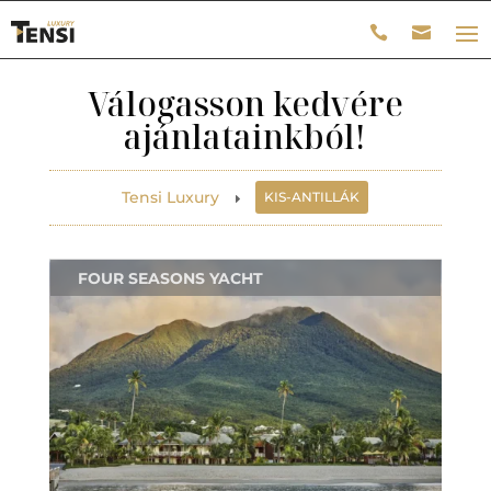
Válogasson kedvére
ajánlatainkból!
Tensi Luxury
KIS-ANTILLÁK
E
FOUR SEASONS YACHT