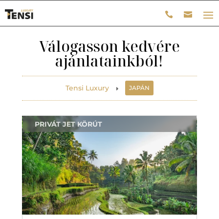
Válogasson kedvére
ajánlatainkból!
Tensi Luxury
JAPÁN
E
PRIVÁT JET KÖRÚT