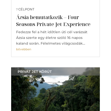
CÉLPONT
7
Ázsia bemutatkozik – Four
Seasons Private Jet Experience
Fedezze fel a hét időtlen úti cél varázsát
Ázsia szerte egy életre szóló 16 napos
kaland során. Félelmetes világcsodák…
bővebben
PRIVÁT JET KÖRÚT