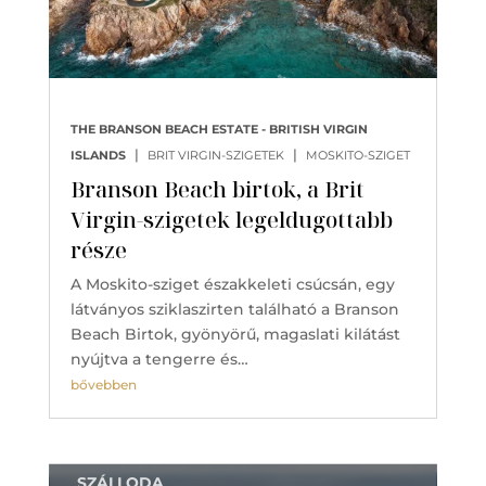
THE BRANSON BEACH ESTATE - BRITISH VIRGIN
|
|
ISLANDS
BRIT VIRGIN-SZIGETEK
MOSKITO-SZIGET
Branson Beach birtok, a Brit
Virgin-szigetek legeldugottabb
része
A Moskito-sziget északkeleti csúcsán, egy
látványos sziklaszirten található a Branson
Beach Birtok, gyönyörű, magaslati kilátást
nyújtva a tengerre és…
bővebben
SZÁLLODA