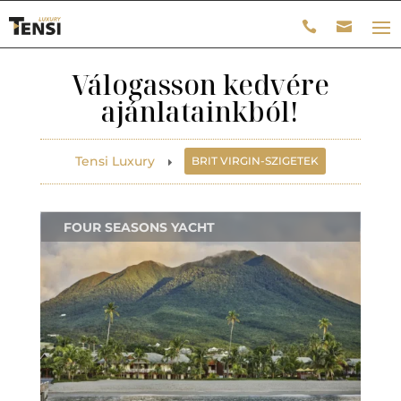
Válogasson kedvére
ajánlatainkból!
Tensi Luxury
BRIT VIRGIN-SZIGETEK
E
FOUR SEASONS YACHT