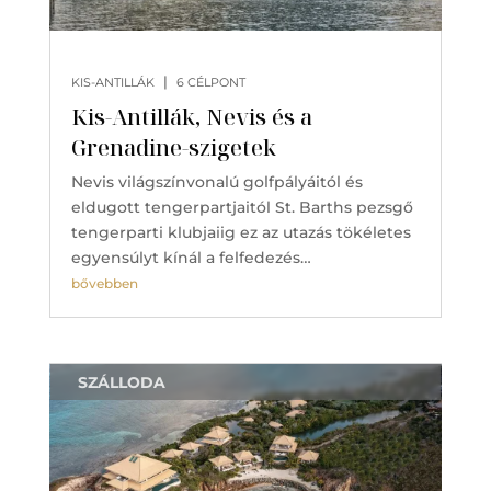
|
KIS-ANTILLÁK
6 CÉLPONT
Kis-Antillák, Nevis és a
Grenadine-szigetek
Nevis világszínvonalú golfpályáitól és
eldugott tengerpartjaitól St. Barths pezsgő
tengerparti klubjaiig ez az utazás tökéletes
egyensúlyt kínál a felfedezés…
bővebben
SZÁLLODA