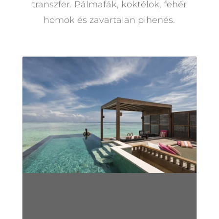
transzfer. Pálmafák, koktélok, fehér
homok és zavartalan pihenés.