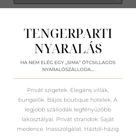
TENGERPARTI
NYARALÁS
HA NEM ELÉG EGY „SIMA” ÖTCSILLAGOS
NYARALÓSZÁLLODA…
Privát szigetek. Elegáns villák,
bungalók. Bájos boutique hotelek. A
legjobb szállodák legfényűzőbb
lakosztályai. Privát strandok. Saját
medence. Inasszolgálat. Háztól-házig