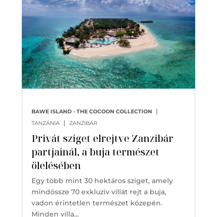
|
BAWE ISLAND - THE COCOON COLLECTION
|
TANZÁNIA
ZANZIBÁR
Privát sziget elrejtve Zanzibár
partjainál, a buja természet
ölelésében
Egy több mint 30 hektáros sziget, amely
mindössze 70 exkluzív villát rejt a buja,
vadon érintetlen természet közepén.
Minden villa…