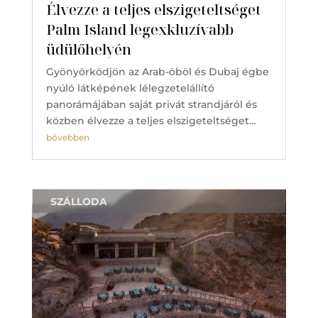
Élvezze a teljes elszigeteltséget
Palm Island legexkluzívabb
üdülőhelyén
Gyönyörködjön az Arab-öböl és Dubaj égbe
nyúló látképének lélegzetelállító
panorámájában saját privát strandjáról és
közben élvezze a teljes elszigeteltséget…
bővebben
SZÁLLODA