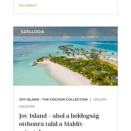
bővebben
SZÁLLODA
|
JOY ISLAND - THE COCOON COLLECTION
MALDÍV-
SZIGETEK
Joy Island – ahol a boldogság
otthonra talál a Maldív-