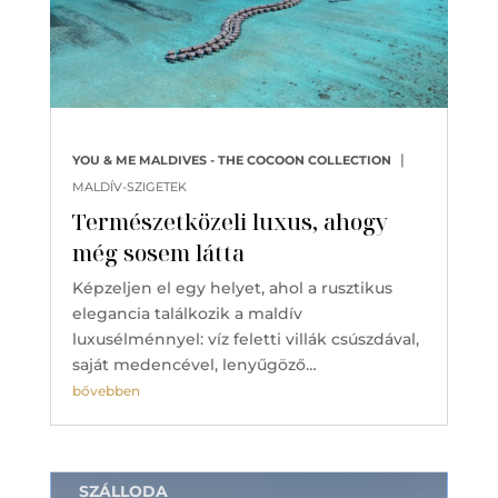
|
YOU & ME MALDIVES - THE COCOON COLLECTION
MALDÍV-SZIGETEK
Természetközeli luxus, ahogy
még sosem látta
Képzeljen el egy helyet, ahol a rusztikus
elegancia találkozik a maldív
luxusélménnyel: víz feletti villák csúszdával,
saját medencével, lenyűgöző…
bővebben
SZÁLLODA