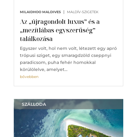
|
MILAIDHOO MALDIVES
MALDÍV-SZIGETEK
Az „újragondolt luxus” és a
„mezítlábas egyszerűség”
találkozása
Egyszer volt, hol nem volt, létezett egy apró
trópusi sziget, egy smaragdzöld cseppnyi
paradicsom, puha fehér homokkal
körülölelve, amelyet…
bővebben
SZÁLLODA