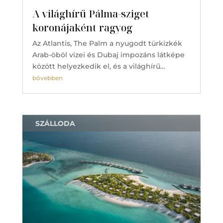
A világhírű Pálma-sziget
koronájaként ragyog
Az Atlantis, The Palm a nyugodt türkizkék
Arab-öböl vizei és Dubaj impozáns látképe
között helyezkedik el, és a világhírű…
bővebben
SZÁLLODA