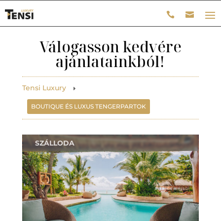
Válogasson kedvére
ajánlatainkból!
Tensi Luxury
E
BOUTIQUE ÉS LUXUS TENGERPARTOK
SZÁLLODA