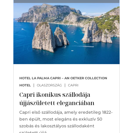
HOTEL LA PALMA CAPRI – AN OETKER COLLECTION
|
|
HOTEL
OLASZORSZÁG
CAPRI
Capri ikonikus szállodája
újjászületett eleganciában
Capri első szállodája, amely eredetileg 1822-
ben épült, most elegáns és exkluzív 50
szobás és lakosztályos szállodaként
született újjá…