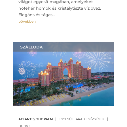
világot egyesít magában, amelyeket
hófehér homok és kristálytiszta víz övez.
Elegáns és tágas…
bővebben
SZÁLLODA
|
|
ATLANTIS, THE PALM
EGYESÜLT ARAB EMÍRSÉGEK
DUBAJ