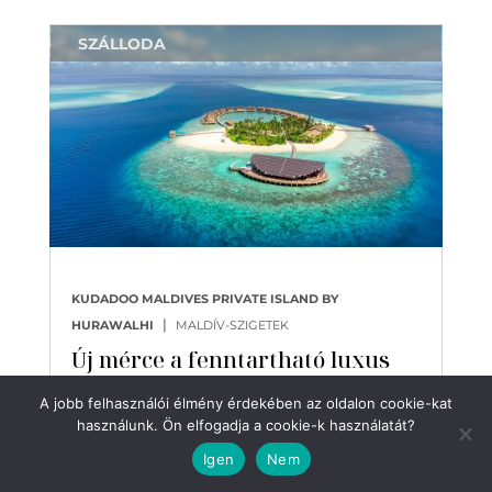
SZÁLLODA
KUDADOO MALDIVES PRIVATE ISLAND BY
|
HURAWALHI
MALDÍV-SZIGETEK
Új mérce a fenntartható luxus
vendéglátás terén
A jobb felhasználói élmény érdekében az oldalon cookie-kat
A Kudadoo Maldív-szigetek privát szigete
használunk. Ön elfogadja a cookie-k használatát?
teljes körű élményt kínál, amely még a
Igen
Nem
legigényesebb utazót is lenyűgözi, a