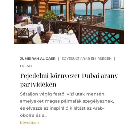
|
|
JUMEIRAH AL QASR
EGYESÜLT ARAB EMÍRSÉGEK
DUBAJ
Fejedelmi környezet Dubai arany
partvidékén
Sétáljon végig festői vízi utak mentén,
amelyeket magas pálmafák szegélyeznek,
és élvezze az inspiráló kilátást az Arab-
öbölre és a…
bővebben