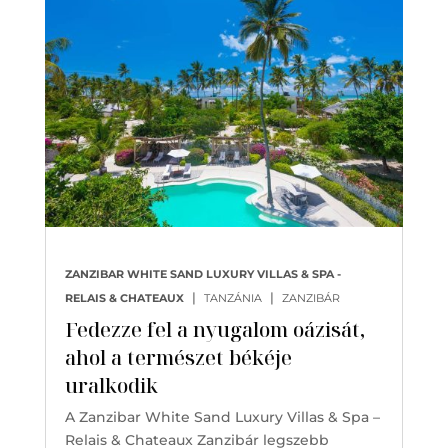
ZANZIBAR WHITE SAND LUXURY VILLAS & SPA -
|
|
RELAIS & CHATEAUX
TANZÁNIA
ZANZIBÁR
Fedezze fel a nyugalom oázisát,
ahol a természet békéje
uralkodik
A Zanzibar White Sand Luxury Villas & Spa –
Relais & Chateaux Zanzibár legszebb