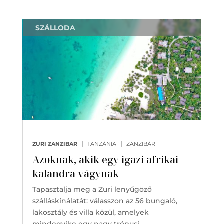
SZÁLLODA
|
|
ZURI ZANZIBAR
TANZÁNIA
ZANZIBÁR
Azoknak, akik egy igazi afrikai
kalandra vágynak
Tapasztalja meg a Zuri lenyűgöző
szálláskínálatát: válasszon az 56 bungaló,
lakosztály és villa közül, amelyek
mindegyike egy nagy trópusi…