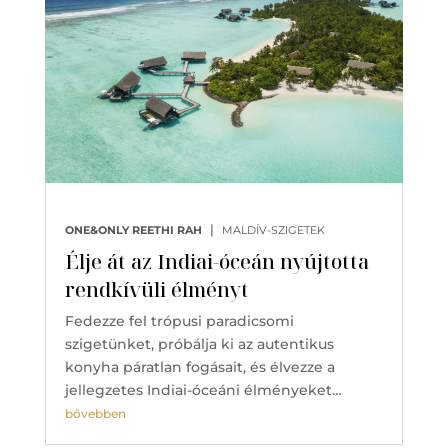
|
ONE&ONLY REETHI RAH
MALDÍV-SZIGETEK
Élje át az Indiai-óceán nyújtotta
rendkívüli élményt
Fedezze fel trópusi paradicsomi
szigetünket, próbálja ki az autentikus
konyha páratlan fogásait, és élvezze a
jellegzetes Indiai-óceáni élményeket…
bővebben