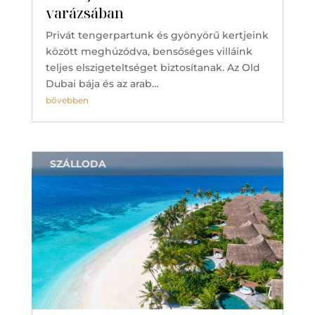
varázsában
Privát tengerpartunk és gyönyörű kertjeink
között meghúzódva, bensőséges villáink
teljes elszigeteltséget biztosítanak. Az Old
Dubai bája és az arab…
bővebben
SZÁLLODA