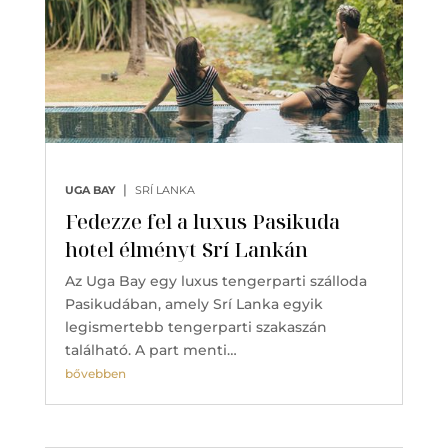
|
UGA BAY
SRÍ LANKA
Fedezze fel a luxus Pasikuda
hotel élményt Srí Lankán
Az Uga Bay egy luxus tengerparti szálloda
Pasikudában, amely Srí Lanka egyik
legismertebb tengerparti szakaszán
található. A part menti…
bővebben