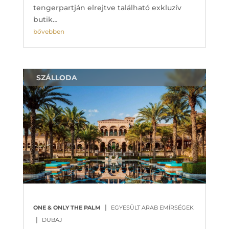
tengerpartján elrejtve található exkluzív
butik…
bővebben
SZÁLLODA
|
ONE & ONLY THE PALM
EGYESÜLT ARAB EMÍRSÉGEK
|
DUBAJ