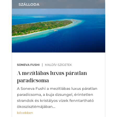
SZÁLLODA
|
SONEVA FUSHI
MALDÍV-SZIGETEK
A mezítlábas luxus páratlan
paradicsoma
A Soneva Fushi a mezítlábas luxus páratlan
paradicsoma, a buja dzsungel, érintetlen
strandok és kristályos vizek fenntartható
ökoszisztémájában…
bővebben