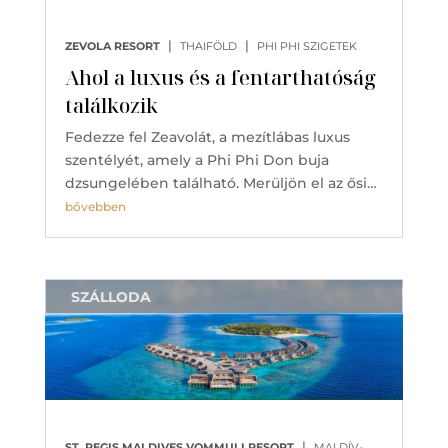
|
|
ZEVOLA RESORT
THAIFÖLD
PHI PHI SZIGETEK
Ahol a luxus és a fentarthatóság
találkozik
Fedezze fel Zeavolát, a mezítlábas luxus
szentélyét, amely a Phi Phi Don buja
dzsungelében található. Merüljön el az ősi…
bővebben
SZÁLLODA
|
ST. REGIS MALDIVES VOMMULI RESORT
MALDÍV-