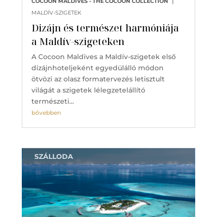
|
COCOON MALDIVES - THE COCOON COLLECTION
MALDÍV-SZIGETEK
Dizájn és természet harmóniája
a Maldív-szigeteken
A Cocoon Maldives a Maldív-szigetek első
dizájnhoteljeként egyedülálló módon
ötvözi az olasz formatervezés letisztult
világát a szigetek lélegzetelállító
természeti…
bővebben
SZÁLLODA