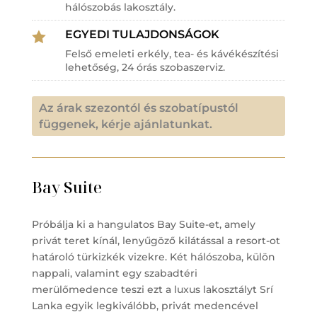
hálószobás lakosztály.
EGYEDI TULAJDONSÁGOK

Felső emeleti erkély, tea- és kávékészítési
lehetőség, 24 órás szobaszerviz.
Az árak szezontól és szobatípustól
függenek, kérje ajánlatunkat.
Bay Suite
Próbálja ki a hangulatos Bay Suite-et, amely
privát teret kínál, lenyűgöző kilátással a resort-ot
határoló türkizkék vizekre. Két hálószoba, külön
nappali, valamint egy szabadtéri
merülőmedence teszi ezt a luxus lakosztályt Srí
Lanka egyik legkiválóbb, privát medencével