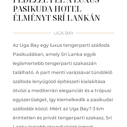
PASIKUDA HOTEL
ÉLMÉNYT SRÍ LANKÁN
UGA BAY
Az Uga Bay egy luxus tengerparti szálloda
Pasikudában, amely Srí Lanka egyik
legismertebb tengerparti szakaszán
található. A part menti varázsával tündöklő
szálloda lenyűgöző építészeti kialakítása
ötvözi a mediterrán eleganciát és a trópusi
egyszerűséget, így kiemelkedik a pasikudai
szállodák közül. Miért az Uga Bay? 3 km
érintetlen és privát tengerparti szakasz, Srí
Lanka legjobb strandjaként ismert,