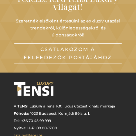
világát!
Szeretnék elsőként értesülni az exkluzív utazási
trendekről, különlegességekről és
újdonságokról!
CSATLAKOZOM A
FELFEDEZŐK POSTÁJÁHOZ
A
TENSI Luxury
a Tensi Kft. luxus utazást kínáló márkája
Főiroda:
1023 Budapest,
Komjádi Béla u. 1.
Tel.: +
36 70 45 99 999
Nyitva: H-P: 09.00-17.00
luxury@tensi.hu