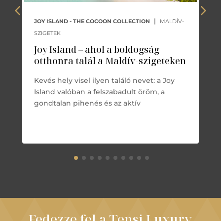
|
JOY ISLAND - THE COCOON COLLECTION
MALDÍV-
SZIGETEK
Joy Island – ahol a boldogság
otthonra talál a Maldív-szigeteken
Kevés hely visel ilyen találó nevet: a Joy
Island valóban a felszabadult öröm, a
gondtalan pihenés és az aktív
Fedezze fel a Tensi Luxury