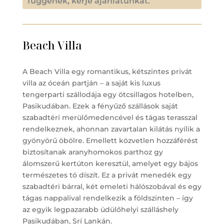
függenek, kérje ajánlatunkat.
Beach Villa
A Beach Villa egy romantikus, kétszintes privát
villa az óceán partján – a saját kis luxus
tengerparti szállodája egy ötcsillagos hotelben,
Pasikudában. Ezek a fényűző szállások saját
szabadtéri merülőmedencével és tágas terasszal
rendelkeznek, ahonnan zavartalan kilátás nyílik a
gyönyörű öbölre. Emellett közvetlen hozzáférést
biztosítanak aranyhomokos parthoz gy
álomszerű kertúton keresztül, amelyet egy bájos
természetes tó díszít. Ez a privát menedék egy
szabadtéri bárral, két emeleti hálószobával és egy
tágas nappalival rendelkezik a földszinten – így
az egyik legpazarabb üdülőhelyi szálláshely
Pasikudában, Srí Lankán.