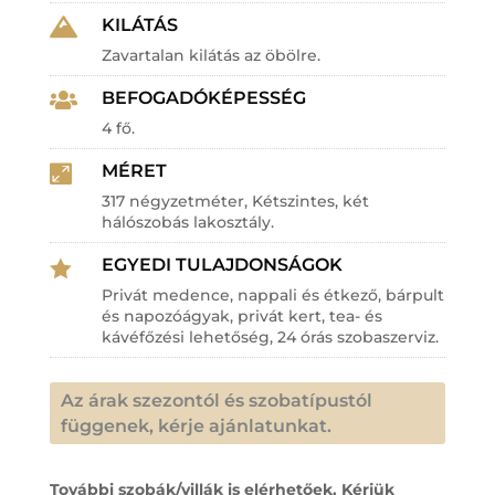
KILÁTÁS

Zavartalan kilátás az öbölre.
BEFOGADÓKÉPESSÉG

4 fő.
MÉRET

317 négyzetméter, Kétszintes, két
hálószobás lakosztály.
EGYEDI TULAJDONSÁGOK

Privát medence, nappali és étkező, bárpult
és napozóágyak, privát kert, tea- és
kávéfőzési lehetőség, 24 órás szobaszerviz.
Az árak szezontól és szobatípustól
függenek, kérje ajánlatunkat.
További szobák/villák is elérhetőek. Kérjük