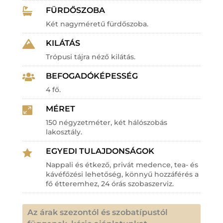
FÜRDŐSZOBA

Két nagyméretű fürdőszoba.
KILÁTÁS

Trópusi tájra néző kilátás.
BEFOGADÓKÉPESSÉG

4 fő.
MÉRET

150 négyzetméter, két hálószobás
lakosztály.
EGYEDI TULAJDONSÁGOK

Nappali és étkező, privát medence, tea- és
kávéfőzési lehetőség, könnyű hozzáférés a
fő étteremhez, 24 órás szobaszerviz.
Az árak szezontól és szobatípustól