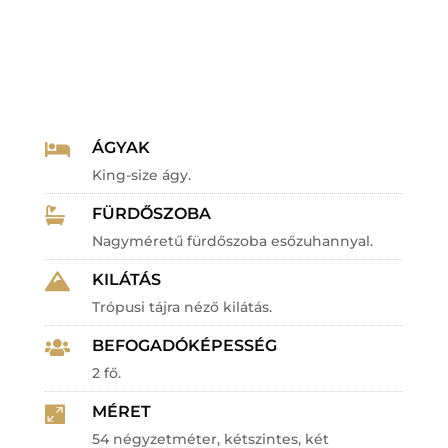
ÁGYAK

King-size ágy.
FÜRDŐSZOBA

Nagyméretű fürdőszoba esőzuhannyal.
KILÁTÁS

Trópusi tájra néző kilátás.
BEFOGADÓKÉPESSÉG

2 fő.
MÉRET

54 négyzetméter, kétszintes, két