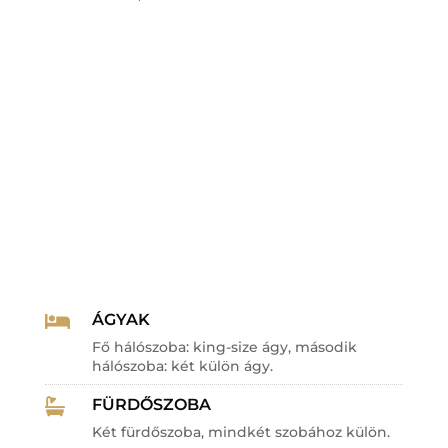
ÁGYAK

Fő hálószoba: king-size ágy, második
hálószoba: két külön ágy.
FÜRDŐSZOBA

Két fürdőszoba, mindkét szobához külön.