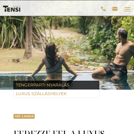
TENGERPARTI NYARALÁS
LUXUS SZÁLLÁSHELYEK
SRÍ LANKA
FEDEZZE FEL A LUXUS