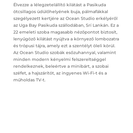
Élvezze a lélegzetelállító kilátást a Pasikuda
ötcsillagos üdülőhelyének buja, pálmafákkal
szegélyezett kertjére az Ocean Studio erkélyéről
az Uga Bay Pasikuda szállodában, Srí Lankán. Ez a
22 emeleti szoba magasabb nézőpontot biztosít,
lenyűgöző kilátást nyújtva a környező lombozatra
és trópusi tájra, amely ezt a szentélyt öleli körül.
Az Ocean Studio szobák esőzuhannyal, valamint
minden modern kényelmi felszereltséggel
rendelkeznek, beleértve a minibárt, a szobai
széfet, a hajszárítót, az ingyenes Wi-Fi-t és a
műholdas TV-t.