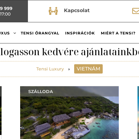
99 999

Kapcsolat
17:00
3
UXUS
TENSI ŐRANGYAL
INSPIRÁCIÓK
MIÉRT A TENSI?
logasson kedvére ajánlatainkb
VIETNÁM
Tensi Luxury
E
SZÁLLODA