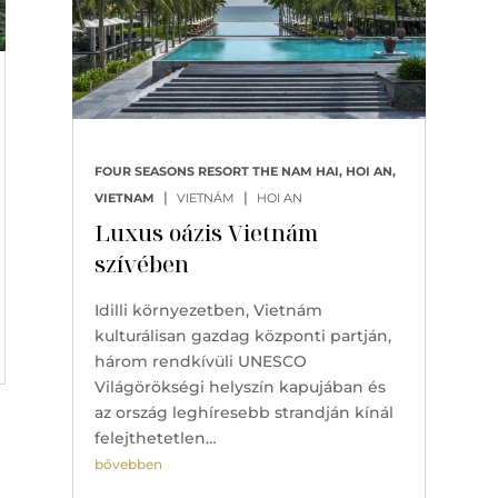
FOUR SEASONS RESORT THE NAM HAI, HOI AN,
|
|
VIETNAM
VIETNÁM
HOI AN
Luxus oázis Vietnám
szívében
Idilli környezetben, Vietnám
kulturálisan gazdag központi partján,
három rendkívüli UNESCO
Világörökségi helyszín kapujában és
az ország leghíresebb strandján kínál
felejthetetlen…
bővebben