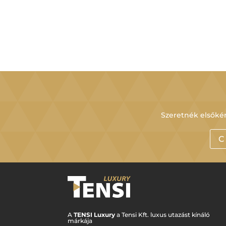
Szeretnék elsőkén
C
A
TENSI Luxury
a Tensi Kft. luxus utazást kínáló
márkája