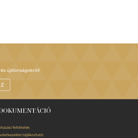
 és újdonságokról!
OZ
DOKUMENTÁCIÓ
Utazási feltételek
Adatkezelési
tájékoztató