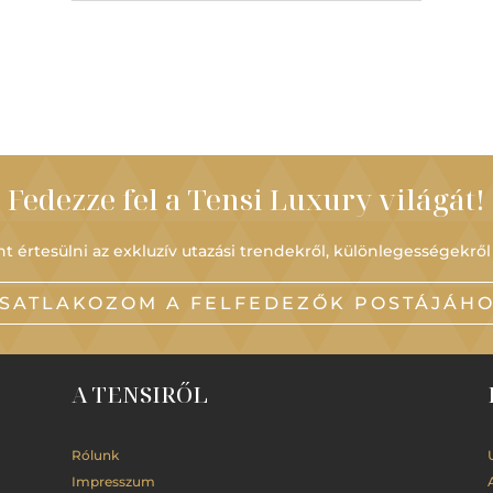
Fedezze fel a Tensi Luxury világát!
t értesülni az exkluzív utazási trendekről, különlegességekről
SATLAKOZOM A FELFEDEZŐK POSTÁJÁH
A TENSIRŐL
Rólunk
Impresszum