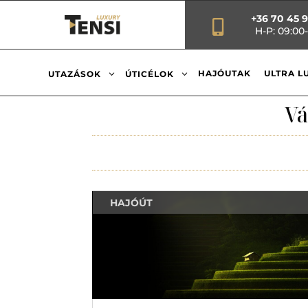
+36 70 45 

H-P: 09:00-
3
3
HAJÓUTAK
ULTRA L
UTAZÁSOK
ÚTICÉLOK
Vá
HAJÓÚT