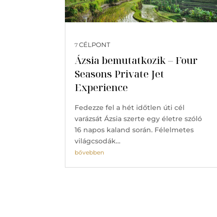
CÉLPONT
7
Ázsia bemutatkozik – Four
Seasons Private Jet
Experience
Fedezze fel a hét időtlen úti cél
varázsát Ázsia szerte egy életre szóló
16 napos kaland során. Félelmetes
világcsodák…
bővebben