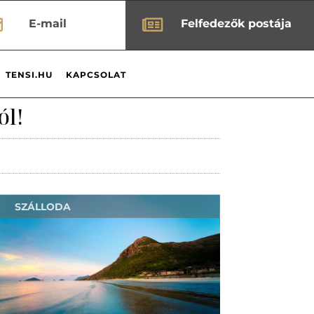


E-mail
Felfedezők postája
TENSI.HU
KAPCSOLAT
ól!
SZÁLLODA