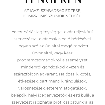
AZ IGAZI SZABADSÁG ÉRZÉSE,
KOMPROMISSZUMOK NÉLKÜL.
Yacht bérlés legénységgel, akár teljeskörű
szervezéssel, akár csak a hajó bérlésével.
Legyen szó az Ön által megálmodott
útvonalról, vagy kész
programcsomagokról, a személyzet
mindenről gondoskodik vízen és
szárazföldön egyaránt. Hajózás, kikötés,
étkezések, part menti kirándulások,
városnézések, étteremlátogatások,
belépők, helyi idegenvezetők és esti bulik, a
szervezést rábízhatja profi csapatunkra, az