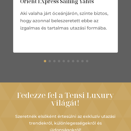
Orient Express Sailing Yahts
Aki valaha járt óceánjárón, szinte biztos,
hogy azonnal beleszeretett ebbe az
izgalmas és tartalmas utazási formába.
Fedezze fel a Tensi Luxury
világát!
Szeretnék elsőként értesülni az exkluzív utazási
trendekről, különlegességekről és
újdonságokról!