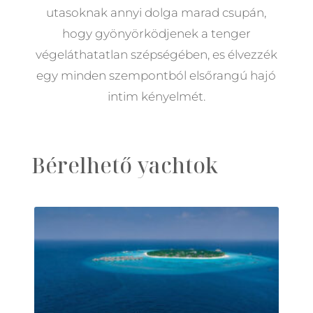
utasoknak annyi dolga marad csupán,
hogy gyönyörködjenek a tenger
végeláthatatlan szépségében, es élvezzék
egy minden szempontból elsőrangú hajó
intim kényelmét.
Bérelhető yachtok