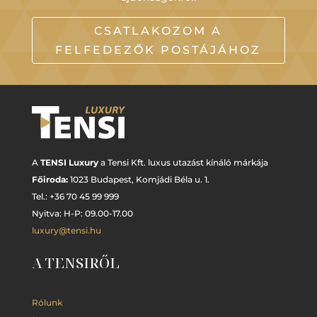
CSATLAKOZOM A
FELFEDEZŐK POSTÁJÁHOZ
A
TENSI Luxury
a Tensi Kft. luxus utazást kínáló márkája
Főiroda:
1023 Budapest,
Komjádi Béla u. 1.
Tel.: +
36 70 45 99 999
Nyitva: H-P: 09.00-17.00
luxury@tensi.hu
A TENSIRŐL
Rólunk