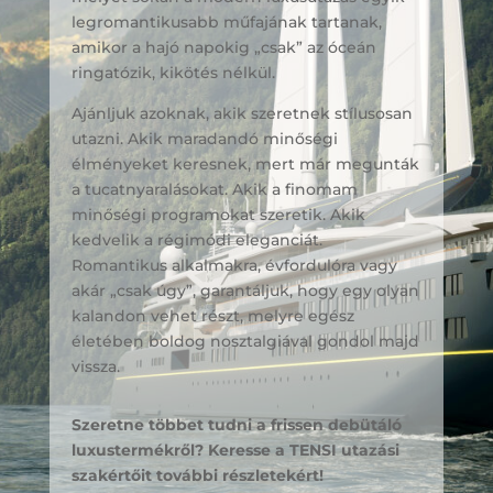
legromantikusabb műfajának tartanak,
amikor a hajó napokig „csak” az óceán
ringatózik, kikötés nélkül.
Ajánljuk azoknak, akik szeretnek stílusosan
utazni. Akik maradandó minőségi
élményeket keresnek, mert már megunták
a tucatnyaralásokat. Akik a finomam
minőségi programokat szeretik. Akik
kedvelik a régimódi eleganciát.
Romantikus alkalmakra, évfordulóra vagy
akár „csak úgy”, garantáljuk, hogy egy olyan
kalandon vehet részt, melyre egész
életében boldog nosztalgiával gondol majd
vissza.
Szeretne többet tudni a frissen debütáló
luxustermékről? Keresse a TENSI utazási
szakértőit további részletekért!