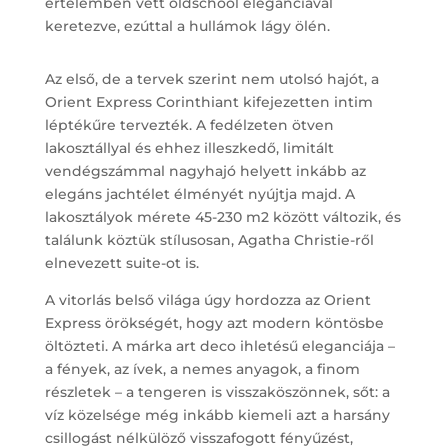
értelemben vett oldschool eleganciával
keretezve, ezúttal a hullámok lágy ölén.
Az első, de a tervek szerint nem utolsó hajót, a
Orient Express Corinthiant kifejezetten intim
léptékűre tervezték. A fedélzeten ötven
lakosztállyal és ehhez illeszkedő, limitált
vendégszámmal nagyhajó helyett inkább az
elegáns jachtélet élményét nyújtja majd. A
lakosztályok mérete 45-230 m2 között változik, és
találunk köztük stílusosan, Agatha Christie-ről
elnevezett suite-ot is.
A vitorlás belső világa úgy hordozza az Orient
Express örökségét, hogy azt modern köntösbe
öltözteti. A márka art deco ihletésű eleganciája –
a fények, az ívek, a nemes anyagok, a finom
részletek – a tengeren is visszaköszönnek, sőt: a
víz közelsége még inkább kiemeli azt a harsány
csillogást nélkülöző visszafogott fényűzést,