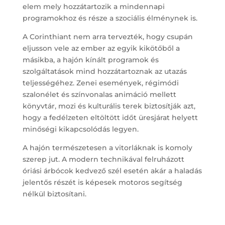
elem mely hozzátartozik a mindennapi
programokhoz és része a szociális élménynek is.
A Corinthiant nem arra tervezték, hogy csupán
eljusson vele az ember az egyik kikötőből a
másikba, a hajón kínált programok és
szolgáltatások mind hozzátartoznak az utazás
teljességéhez. Zenei események, régimódi
szalonélet és színvonalas animáció mellett
könyvtár, mozi és kulturális terek biztosítják azt,
hogy a fedélzeten eltöltött időt üresjárat helyett
minőségi kikapcsolódás legyen.
A hajón természetesen a vitorláknak is komoly
szerep jut. A modern technikával felruházott
óriási árbócok kedvező szél esetén akár a haladás
jelentős részét is képesek motoros segítség
nélkül biztosítani.