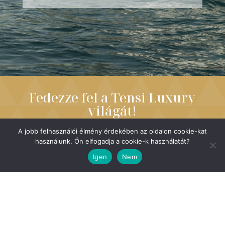
Fedezze fel a Tensi Luxury
világát!
A jobb felhasználói élmény érdekében az oldalon cookie-kat
Szeretnék elsőként értesülni az exkluzív utazási
használunk. Ön elfogadja a cookie-k használatát?
trendekről, különlegességekről és
Igen
Nem
újdonságokról!
CSATLAKOZOM A
FELFEDEZŐK POSTÁJÁHOZ