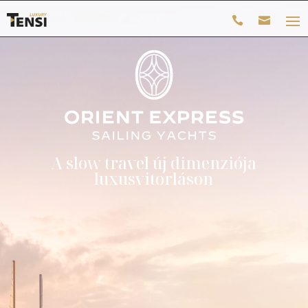
A slow travel új dimenziója
luxusvitorláson