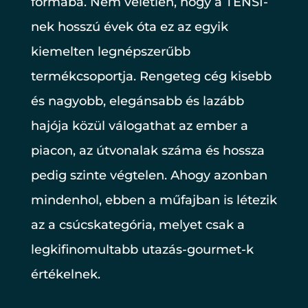
formába. Nem véletlen, hogy a TENSI-
nek hosszú évek óta ez az egyik
kiemelten legnépszerűbb
termékcsoportja. Rengeteg cég kisebb
és nagyobb, elegánsabb és lazább
hajója közül válogathat az ember a
piacon, az útvonalak száma és hossza
pedig szinte végtelen. Ahogy azonban
mindenhol, ebben a műfajban is létezik
az a csúcskategória, melyet csak a
legkifinomultabb utazás-gourmet-k
értékelnek.