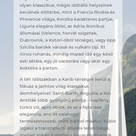
olyan klasszikus, mégis időtálló helyszínek
kerülnek előtérbe, mint a Francia Riviéra és
Provence világa, Korzika karakteres partjai,
Liguria elegáns öblei, az Adria ikonikus
állomásai (Velence, horvát szigetek,
Dubrovnik, a Kotori-öböl térsége), vagy épp
Szicília barokk városai és vulkáni táji. Itt
nincs rohanás, mindig marad idő egy késő
esti sétára, egy jó vacsorára vagy akár egy
koktélra a parton.
A téli időszakban a Karib-térségre kerül a
fókusz a jachtos világ klasszikus
álomhelyeivel: Saint-Barth, Anguilla, a Kis-
Antillák több gyönyörű pontja – napfény,
türkiz víz, apró öblök, és az a fajta laza
elegancia, ami itt valahogy
természetesebb, mint bárhol máshol. Külön
izgalol a transzatlanti átkelés lehetősége,
melyet sokan a modern luxusutazás egyik