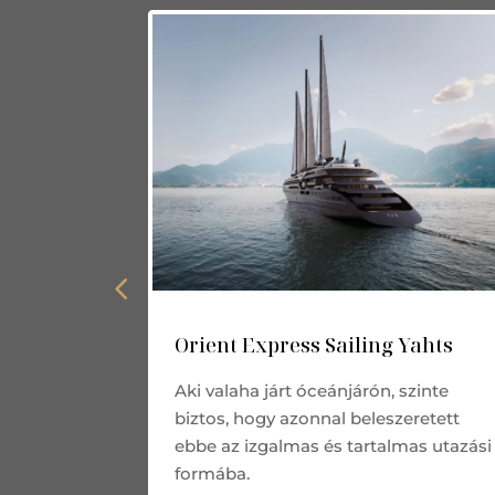
n
Orient Express Sailing Yahts
 az embert
Aki valaha járt óceánjárón, szinte
dig nem
biztos, hogy azonnal beleszeretett
ny legyen
ebbe az izgalmas és tartalmas utazási
formába.