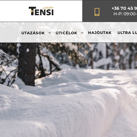
+36 70 45 

H-P: 09:00-
3
3
HAJÓUTAK
ULTRA L
UTAZÁSOK
ÚTICÉLOK