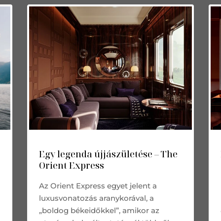
Egy legenda újjászületése – The
Orient Express
Az Orient Express egyet jelent a
luxusvonatozás aranykorával, a
„boldog békeidőkkel”, amikor az