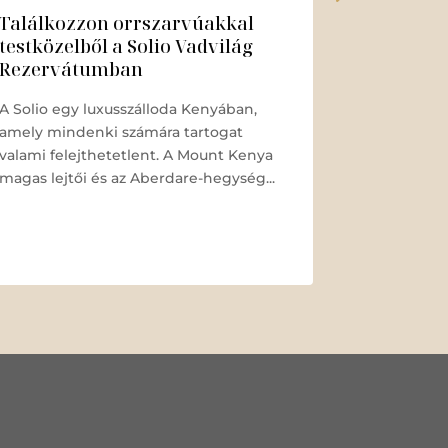
Találkozzon orrszarvúakkal
Egy leny
testközelből a Solio Vadvilág
a Sambur
Rezervátumban
A Sasaab eg
A Solio egy luxusszálloda Kenyában,
amely a le
amely mindenki számára tartogat
kínálja Sa
valami felejthetetlent. A Mount Kenya
határvidék
magas lejtői és az Aberdare-hegység...