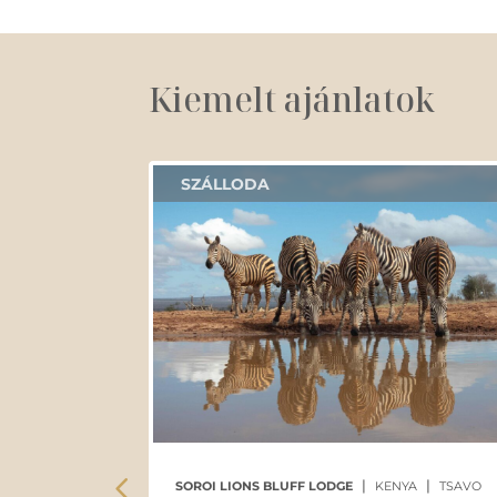
Kiemelt ajánlatok
SZÁLLODA
|
|
 PAPAGAYO,
SOROI LIONS BLUFF LODGE
KENYA
TSAVO