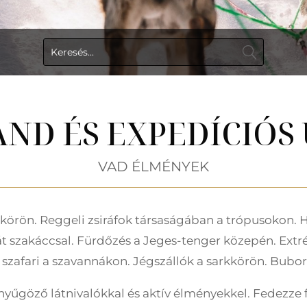
ND ÉS EXPEDÍCIÓS
VAD ÉLMÉNYEK
körön. Reggeli zsiráfok társaságában a trópusokon. H
ját szakáccsal. Fürdőzés a Jeges-tenger közepén. Extr
 szafari a szavannákon. Jégszállók a sarkkörön. Bubor
enyűgöző látnivalókkal és aktív élményekkel. Fedezze f