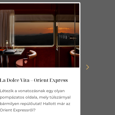
La Dolce Vita – Orient Express
Zephalto
valódi ű
Létezik a vonatozásnak egy olyan
„Fly me to
pompázatos oldala, mely túlszárnyal
holdra. Ki
bármilyen repülőutat! Hallott már az
milyen leh
Orient Expressről?