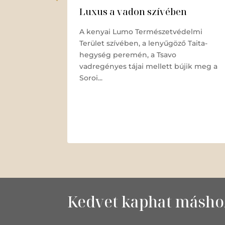
NSULA
Luxus a vadon szívében
A kenyai Lumo Természetvédelmi
 Vida”-
Terület szívében, a lenyűgöző Taita-
s a
hegység peremén, a Tsavo
vadregényes tájai mellett bújik meg a
Soroi...
g várja
erparti
dégét,
a
nyújtva...
Kedvet kaphat máshoz