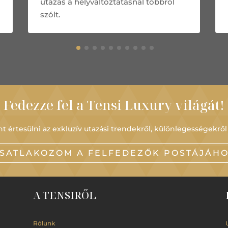
utazás a helyváltoztatásnál többről
szólt.
Fedezze fel a Tensi Luxury világát!
t értesülni az exkluzív utazási trendekről, különlegességekről
SATLAKOZOM A FELFEDEZŐK POSTÁJÁH
A TENSIRŐL
Rólunk