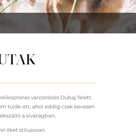
 UTAK
elikopteres városnézés Dubaj felett.
ém túrák ott, ahol eddig csak kevesen
ékszálló a sivatagban.
el őket stílusosan.