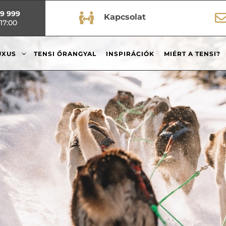
99 999

Kapcsolat
17:00
3
UXUS
TENSI ŐRANGYAL
INSPIRÁCIÓK
MIÉRT A TENSI?