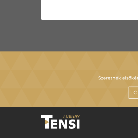
Szeretnék elsőkén
C