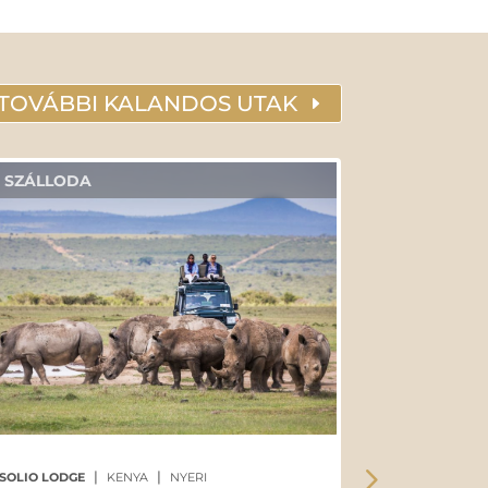
TOVÁBBI KALANDOS UTAK
SZÁLLODA
SZÁLLOD
|
|
SOLIO LODGE
KENYA
NYERI
SASAAB SAM