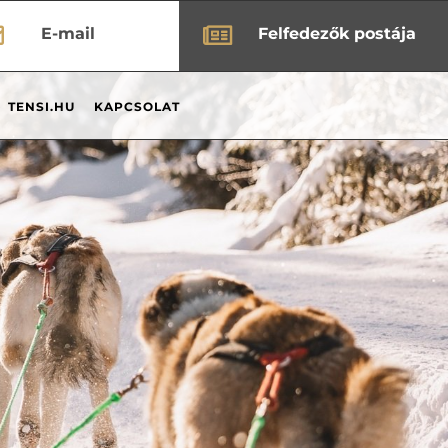


E-mail
Felfedezők postája
TENSI.HU
KAPCSOLAT