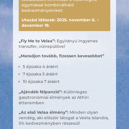
egymással kombinálható
kedvezményeinket:
Utazási időszak: 2025. november 6. –
december 19.
„Fly Me to Velaa”:
Egyirányú ingyenes
transzfer, vízirepülővel
„Maradjon tovább, fizessen kevesebbet”
5 éjszaka 4 áráért
7 éjszaka 5 áráért
10 éjszaka 7 áráért
„Ajándék félpanzió”:
Különleges
gasztronómiai élmények az Athiri
étteremben
„
Az első Velaa élmény
”:
Minden olyan
vendég, aki először látogat a Veela Islandra,
5% kedvezményben részesül!