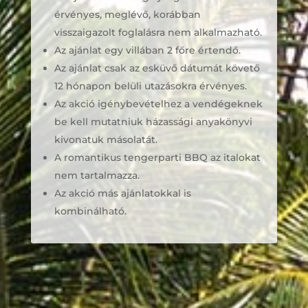
érvényes, meglévő, korábban
visszaigazolt foglalásra nem alkalmazható.
Az ajánlat egy villában 2 főre értendő.
Az ajánlat csak az esküvő dátumát követő
12 hónapon belüli utazásokra érvényes.
Az akció igénybevételhez a vendégeknek
be kell mutatniuk házassági anyakönyvi
kivonatuk másolatát.
A romantikus tengerparti BBQ az italokat
nem tartalmazza.
Az akció más ajánlatokkal is
kombinálható.