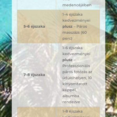
medencéjében
1–4 éjszaka
kedvezményei
5–6 éjszaka
plusz
– Páros
masszázs (60
perc)
1–6 éjszaka
kedvezményei
plusz
–
Professzionális
páros fotózás az
7–8 éjszaka
üdülőhelyen, 10
kinyomtatott
képpel,
albumba
rendezve
1–8 éjszaka