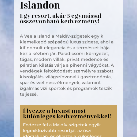
Islandon
Egy resort, akár 5 egymással
összevonható kedvezmény!
A Veela Island a Maldív-szigetek egyik
kiemelkedő szépségű luxus szigete, ahol a
kifinomult elegancia és a természet bája
kéz a kézben jár. Paradicsomi környezet,
tágas, modern villák, privát medence és
páratlan kilátás várja a pihenni vágyókat. A
vendégek feltöltődését személyre szabott
kiszolgálás, világszínvonalú gasztronómia,
spa- és wellness-élmények, valamint
izgalmas vízi sportok és programok teszik
teljessé.
Élvezze a luxust most
különleges kedvezményekkel!
Fedezze fel a Maldív-szigetek egyik
legexkluzívabb resortját az őszi
időszakban, és élvezze a különleges,