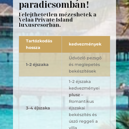
paradicsomban!
Felejthetetlen mézeshetek a
Velaa Private Island
luxusresorban.
Tartózkodás
kedvezmények
hossza
Üdvözlő pezsgő
1–2 éjszaka
és meglepetés
bekészítések
1–2 éjszaka
kedvezményei
plusz
–
Romantikus
3–4 éjszaka
éjszakai
bekészítés és
úszó reggeli a
villa