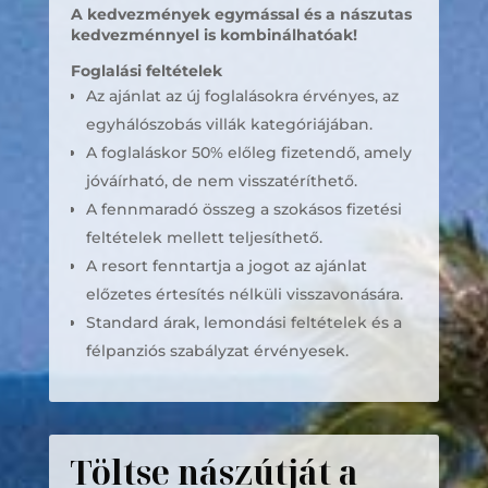
A kedvezmények egymással és a nászutas
kedvezménnyel is kombinálhatóak!
Foglalási feltételek
Az ajánlat az új foglalásokra érvényes, az
egyhálószobás villák kategóriájában.
A foglaláskor 50% előleg fizetendő, amely
jóváírható, de nem visszatéríthető.
A fennmaradó összeg a szokásos fizetési
feltételek mellett teljesíthető.
A resort fenntartja a jogot az ajánlat
előzetes értesítés nélküli visszavonására.
Standard árak, lemondási feltételek és a
félpanziós szabályzat érvényesek.
Töltse nászútját a