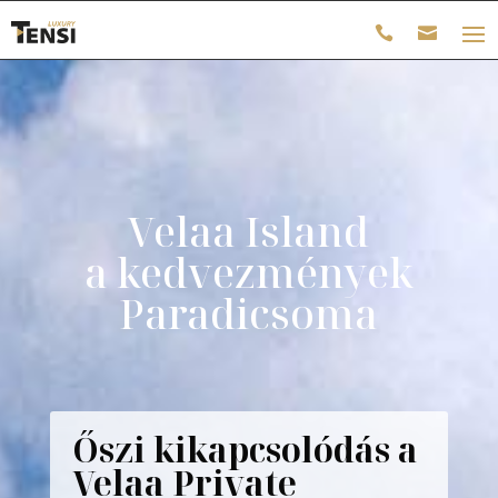
Velaa Island
a kedvezmények
Paradicsoma
Őszi kikapcsolódás a
Velaa Private