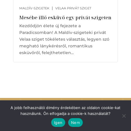
|
MALDÍV-SZIGETEK
VELAA PRIVÁT SZIGET
Mesébe illő esküvő egy privát szigeten
Kezdődjön élete új fejezete a
Paradicsomban! A Maldív-szigeteki privát
Velaa sziget tökéletes választás, legyen szó
megható lánykérésről, romantikus
esküvőről, felejthetetlen...
Fedezze fel a Tensi Luxury
A jobb felhasználói élmény érdekében az oldalon cookie-kat
használunk. Ön elfogadja a cookie-k használatát?
világát!
Igen
Nem