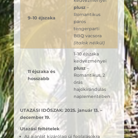
kedvezményei
plusz
–
Romantikus
9–10 éjszaka
páros
tengerparti
BBQ vacsora
(italok nélkül)
1–10 éjszaka
kedvezményei
plusz
–
11 éjszaka és
Romantikus, 2
hosszabb
órás
hajókirándulás
naplementében
UTAZÁSI IDŐSZAK:
2025. január 13. –
december 19.
Utazási feltételek
Az ajánlat kizárólag új foglalásokra