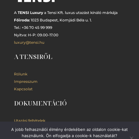
A
TENSI Luxury
a Tensi Kft. luxus utazást kínáló márkája
Főiroda:
1023 Budapest,
Komjádi Béla u. 1.
Tel.: +
36 70 45 99 999
Nyitva: H-P: 09.00-17.00
luxury@tensi.hu
A TENSIRŐL
Rólunk
Impresszum
Kapcsolat
DOKUMENTÁCIÓ
Utazási feltételek
Adatkezelési
tájékoztató
A jobb felhasználói élmény érdekében az oldalon cookie-kat
Kedvezmények
használunk. Ön elfogadja a cookie-k használatát?