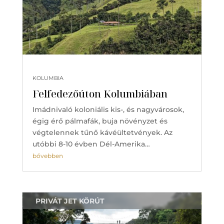
KOLUMBIA
Felfedezőúton Kolumbiában
Imádnivaló koloniális kis-, és nagyvárosok,
égig érő pálmafák, buja növényzet és
végtelennek tűnő kávéültetvények. Az
utóbbi 8-10 évben Dél-Amerika…
bővebben
PRIVÁT JET KÖRÚT