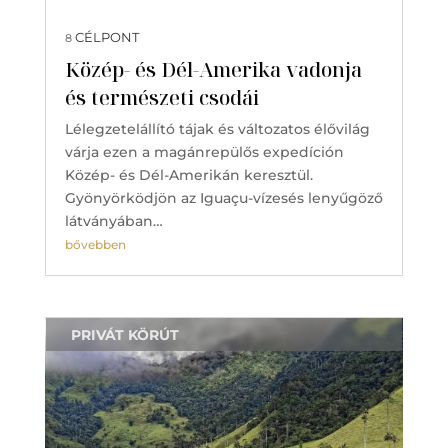
CÉLPONT
8
Közép- és Dél-Amerika vadonja
és természeti csodái
Lélegzetelállító tájak és változatos élővilág
várja ezen a magánrepülős expedíción
Közép- és Dél-Amerikán keresztül.
Gyönyörködjön az Iguaçu-vízesés lenyűgöző
látványában…
bővebben
PRIVÁT KÖRÚT