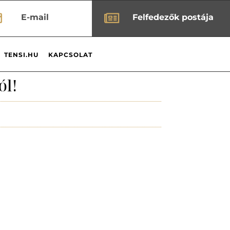


E-mail
Felfedezők postája
TENSI.HU
KAPCSOLAT
ól!