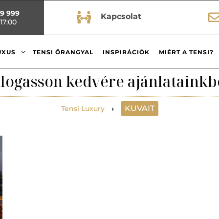
99 999

Kapcsolat
17:00
3
UXUS
TENSI ŐRANGYAL
INSPIRÁCIÓK
MIÉRT A TENSI?
logasson kedvére ajánlatainkb
KUVAIT
Tensi Luxury
E