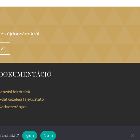
 és újdonságokról!
OZ
DOKUMENTÁCIÓ
Utazási feltételek
Adatkezelési
tájékoztató
Kedvezmények
sználatát?
Igen
Nem