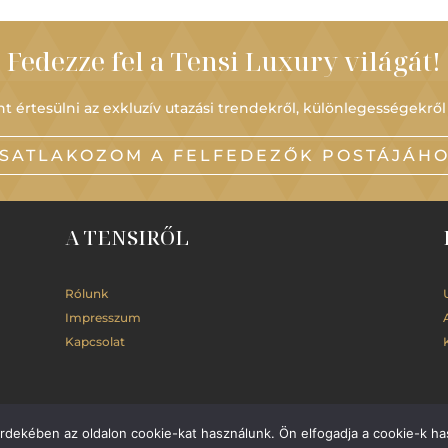
Fedezze fel a Tensi Luxury világát!
t értesülni az exkluzív utazási trendekről, különlegességekről
SATLAKOZOM A FELFEDEZŐK POSTÁJÁH
A TENSIRŐL
Rólunk
Impresszum
Kapcsolat
érdekében az oldalon cookie-kat használunk. Ön elfogadja a cookie-k ha