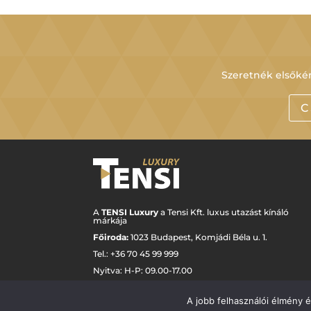
Szeretnék elsőkén
C
A
TENSI Luxury
a Tensi Kft. luxus utazást kínáló
márkája
Főiroda:
1023 Budapest,
Komjádi Béla u. 1.
Tel.: +
36 70 45 99 999
Nyitva: H-P: 09.00-17.00
luxury@tensi.hu
A jobb felhasználói élmény 