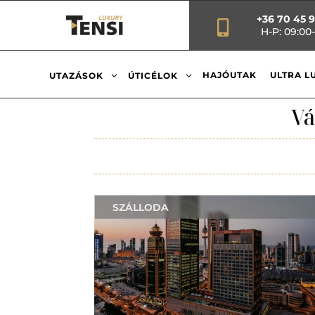
+36 70 45 

H-P: 09:00-
3
3
HAJÓUTAK
ULTRA L
UTAZÁSOK
ÚTICÉLOK
Vá
SZÁLLODA