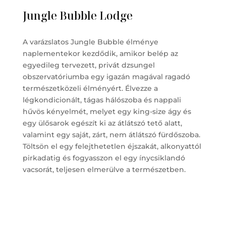
Jungle Bubble Lodge
A varázslatos Jungle Bubble élménye
naplementekor kezdődik, amikor belép az
egyedileg tervezett, privát dzsungel
obszervatóriumba egy igazán magával ragadó
természetközeli élményért. Élvezze a
légkondicionált, tágas hálószoba és nappali
hűvös kényelmét, melyet egy king-size ágy és
egy ülősarok egészít ki az átlátszó tető alatt,
valamint egy saját, zárt, nem átlátszó fürdőszoba.
Töltsön el egy felejthetetlen éjszakát, alkonyattól
pirkadatig és fogyasszon el egy ínycsiklandó
vacsorát, teljesen elmerülve a természetben.