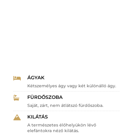
ÁGYAK

Kétszemélyes ágy vagy két különálló ágy.
FÜRDŐSZOBA

Saját, zárt, nem átlátszó fürdőszoba.
KILÁTÁS

A természetes élőhelyükön lévő
elefántokra néző kilátás.