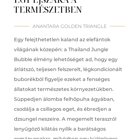
TERMÉSZETBEN
ANANTARA GOLDEN TRIANGLE
Egy felejthetetlen kaland az elefántok
világának közepén: a Thailand Jungle
Bubble élmény lehetőséget ad, hogy egy
átlátszó, teljesen felszerelt, légkondicionált
buborékból figyelje ezeket a fenséges
állatokat természetes környezetükben.
Süppedjen álomba felhőpuha ágyában,
csodálja a csillagos eget, és ébredjen a
dzsungel neszeire. A megemelt teraszról
lenyűgöző kilátás nyílik a barátságos
ormányosokra, miközben egy különleges