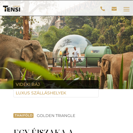
VIDÉKI BÁJ
LUXUS SZÁLLÁSHELYEK
GOLDEN TRIANGLE
THAIFÖLD
EGY ÉJSZAKA A