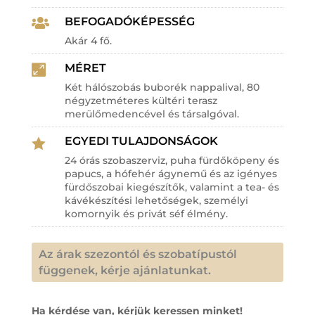
BEFOGADÓKÉPESSÉG

Akár 4 fő.
MÉRET

Két hálószobás buborék nappalival, 80
négyzetméteres kültéri terasz
merülőmedencével és társalgóval.
EGYEDI TULAJDONSÁGOK

24 órás szobaszerviz, puha fürdőköpeny és
papucs, a hófehér ágynemű és az igényes
fürdőszobai kiegészítők, valamint a tea- és
kávékészítési lehetőségek, személyi
komornyik és privát séf élmény.
Az árak szezontól és szobatípustól
függenek, kérje ajánlatunkat.
Ha kérdése van, kérjük keressen minket!