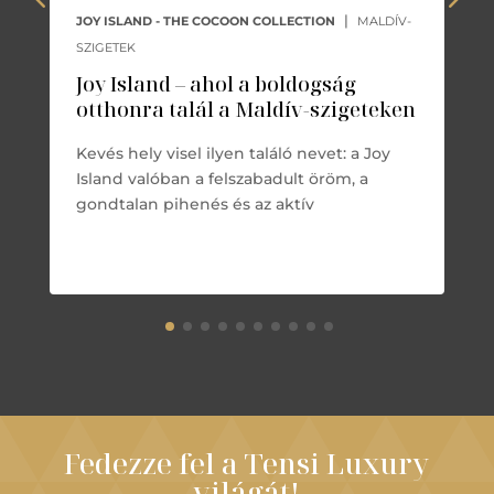
|
JOY ISLAND - THE COCOON COLLECTION
MALDÍV-
SZIGETEK
Joy Island – ahol a boldogság
otthonra talál a Maldív-szigeteken
Kevés hely visel ilyen találó nevet: a Joy
Island valóban a felszabadult öröm, a
gondtalan pihenés és az aktív
Fedezze fel a Tensi Luxury
világát!