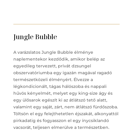
Jungle Bubble
A varázslatos Jungle Bubble élménye
naplementekor kezdődik, amikor belép az
egyedileg tervezett, privát dzsungel
obszervatóriumba egy igazán magával ragadó
természetközeli élményért. Élvezze a
légkondicionált, tágas hálószoba és nappali
hűvös kényelmét, melyet egy king-size ágy és
egy ülősarok egészít ki az átlátszó tető alatt,
valamint egy saját, zárt, nem átlátszó fürdőszoba.
Töltsön el egy felejthetetlen éjszakát, alkonyattól
pirkadatig és fogyasszon el egy ínycsiklandó
vacsorát, teljesen elmerülve a természetben.