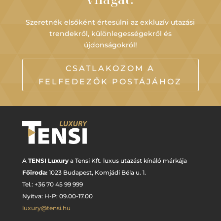
Szeretnék elsőként értesülni az exkluzív utazási
trendekről, különlegességekről és
újdonságokról!
CSATLAKOZOM A
FELFEDEZŐK POSTÁJÁHOZ
A
TENSI Luxury
a Tensi Kft. luxus utazást kínáló márkája
Főiroda:
1023 Budapest,
Komjádi Béla u. 1.
Tel.: +
36 70 45 99 999
Nyitva: H-P: 09.00-17.00
luxury@tensi.hu