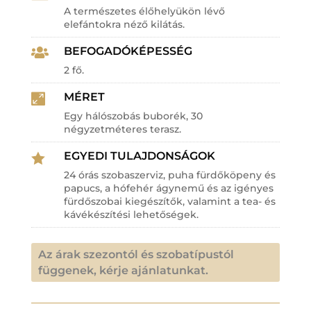
A természetes élőhelyükön lévő
elefántokra néző kilátás.
BEFOGADÓKÉPESSÉG

2 fő.
MÉRET

Egy hálószobás buborék, 30
négyzetméteres terasz.
EGYEDI TULAJDONSÁGOK

24 órás szobaszerviz, puha fürdőköpeny és
papucs, a hófehér ágynemű és az igényes
fürdőszobai kiegészítők, valamint a tea- és
kávékészítési lehetőségek.
Az árak szezontól és szobatípustól
függenek, kérje ajánlatunkat.