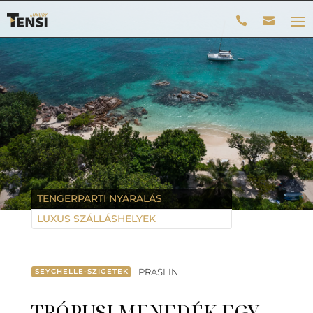
TENGERPARTI NYARALÁS
LUXUS SZÁLLÁSHELYEK
PRASLIN
SEYCHELLE-SZIGETEK
TRÓPUSI MENEDÉK EGY