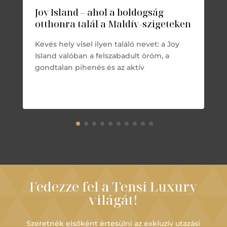
Joy Island – ahol a boldogság
otthonra talál a Maldív-szigeteken
Kevés hely visel ilyen találó nevet: a Joy
Island valóban a felszabadult öröm, a
gondtalan pihenés és az aktív
Fedezze fel a Tensi Luxury
világát!
Szeretnék elsőként értesülni az exkluzív utazási