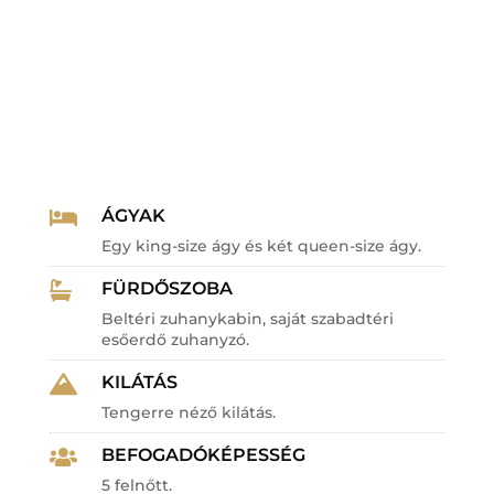
ÁGYAK

Egy king-size ágy és két queen-size ágy.
FÜRDŐSZOBA

Beltéri zuhanykabin, saját szabadtéri
esőerdő zuhanyzó.
KILÁTÁS

Tengerre néző kilátás.
BEFOGADÓKÉPESSÉG

5 felnőtt.