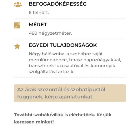
BEFOGADÓKÉPESSÉG

6 felnőtt.
MÉRET

460 négyzetméter.
EGYEDI TULAJDONSÁGOK

Négy hálószoba, a szobához saját
merülőmedence, terasz napozóágyakkal,
transzferek luxusautóval és komornyik
szolgáltatás tartozik.
Az árak szezontól és szobatípustól
függenek, kérje ajánlatunkat.
További szobák/villák is elérhetőek. Kérjük
keressen minket!