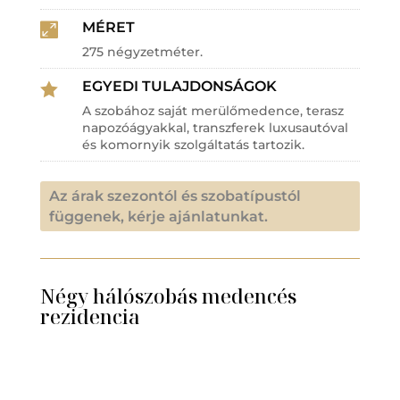
MÉRET

275 négyzetméter.
EGYEDI TULAJDONSÁGOK

A szobához saját merülőmedence, terasz
napozóágyakkal, transzferek luxusautóval
és komornyik szolgáltatás tartozik.
Az árak szezontól és szobatípustól
függenek, kérje ajánlatunkat.
Négy hálószobás medencés
rezidencia