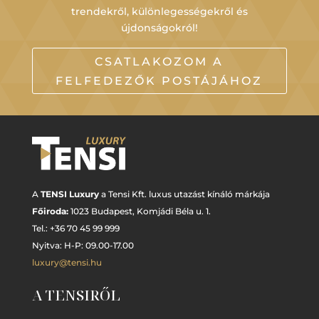
trendekről, különlegességekről és
újdonságokról!
CSATLAKOZOM A
FELFEDEZŐK POSTÁJÁHOZ
A
TENSI Luxury
a Tensi Kft. luxus utazást kínáló márkája
Főiroda:
1023 Budapest,
Komjádi Béla u. 1.
Tel.: +
36 70 45 99 999
Nyitva: H-P: 09.00-17.00
luxury@tensi.hu
A TENSIRŐL