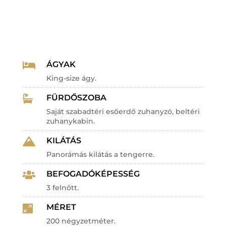
ÁGYAK

King-size ágy.
FÜRDŐSZOBA

Saját szabadtéri esőerdő zuhanyzó, beltéri
zuhanykabin.
KILÁTÁS

Panorámás kilátás a tengerre.
BEFOGADÓKÉPESSÉG

3 felnőtt.
MÉRET

200 négyzetméter.