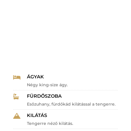
ÁGYAK

Négy king-size ágy.
FÜRDŐSZOBA

Esőzuhany, fürdőkád kilátással a tengerre.
KILÁTÁS

Tengerre néző kilátás.