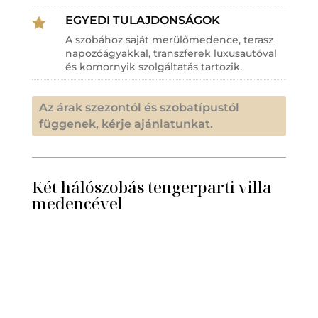
EGYEDI TULAJDONSÁGOK

A szobához saját merülőmedence, terasz
napozóágyakkal, transzferek luxusautóval
és komornyik szolgáltatás tartozik.
Az árak szezontól és szobatípustól
függenek, kérje ajánlatunkat.
Két hálószobás tengerparti villa
medencével