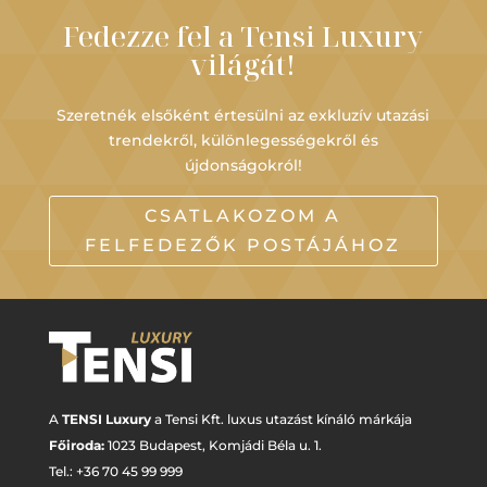
Fedezze fel a Tensi Luxury
világát!
Szeretnék elsőként értesülni az exkluzív utazási
trendekről, különlegességekről és
újdonságokról!
CSATLAKOZOM A
FELFEDEZŐK POSTÁJÁHOZ
A
TENSI Luxury
a Tensi Kft. luxus utazást kínáló márkája
Főiroda:
1023 Budapest,
Komjádi Béla u. 1.
Tel.: +
36 70 45 99 999