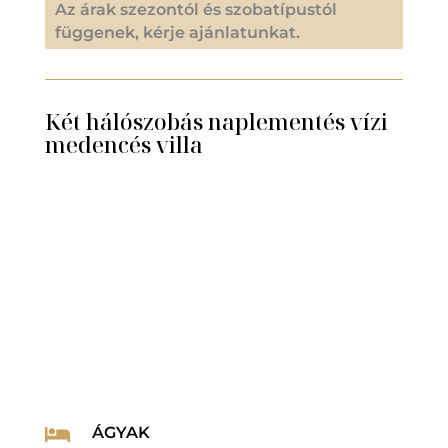
Az árak szezontól és szobatípustól
függenek, kérje ajánlatunkat.
Két hálószobás naplementés vízi
medencés villa
ÁGYAK
