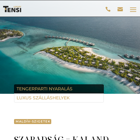
TENGERPARTI NYARALÁS
LUXUS SZÁLLÁSHELYEK
MALDÍV-SZIGETEK
SZABADSÁG = KALAND