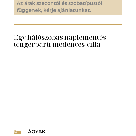
Az árak szezontól és szobatípustól
függenek, kérje ajánlatunkat.
Egy hálószobás naplementés
tengerparti medencés villa
ÁGYAK
