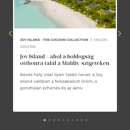
|
JOY ISLAND - THE COCOON COLLECTION
MALDÍV-
SZIGETEK
Joy Island – ahol a boldogság
otthonra talál a Maldív-szigeteken
Kevés hely visel ilyen találó nevet: a Joy
Island valóban a felszabadult öröm, a
gondtalan pihenés és az aktív