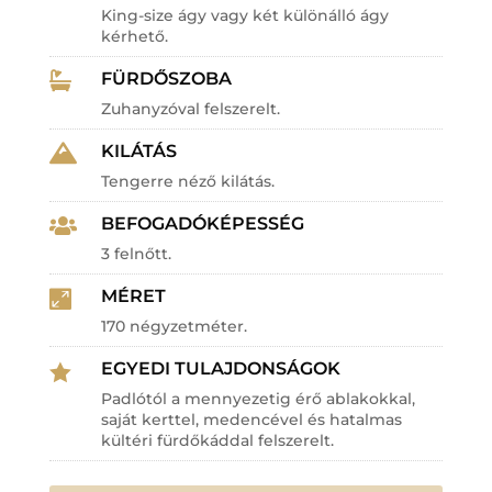
King-size ágy vagy két különálló ágy
kérhető.
FÜRDŐSZOBA

Zuhanyzóval felszerelt.
KILÁTÁS

Tengerre néző kilátás.
BEFOGADÓKÉPESSÉG

3 felnőtt.
MÉRET

170 négyzetméter.
EGYEDI TULAJDONSÁGOK

Padlótól a mennyezetig érő ablakokkal,
saját kerttel, medencével és hatalmas
kültéri fürdőkáddal felszerelt.