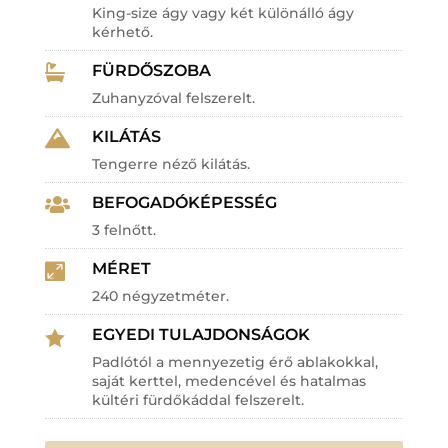
King-size ágy vagy két különálló ágy
kérhető.
FÜRDŐSZOBA

Zuhanyzóval felszerelt.
KILÁTÁS

Tengerre néző kilátás.
BEFOGADÓKÉPESSÉG

3 felnőtt.
MÉRET

240 négyzetméter.
EGYEDI TULAJDONSÁGOK

Padlótól a mennyezetig érő ablakokkal,
saját kerttel, medencével és hatalmas
kültéri fürdőkáddal felszerelt.