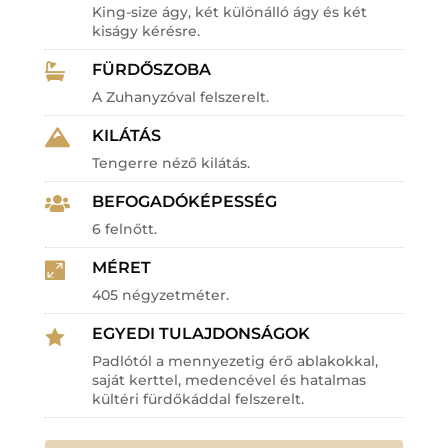
King-size ágy, két különálló ágy és két
kiságy kérésre.
FÜRDŐSZOBA

A Zuhanyzóval felszerelt.
KILÁTÁS

Tengerre néző kilátás.
BEFOGADÓKÉPESSÉG

6 felnőtt.
MÉRET

405 négyzetméter.
EGYEDI TULAJDONSÁGOK

Padlótól a mennyezetig érő ablakokkal,
saját kerttel, medencével és hatalmas
kültéri fürdőkáddal felszerelt.