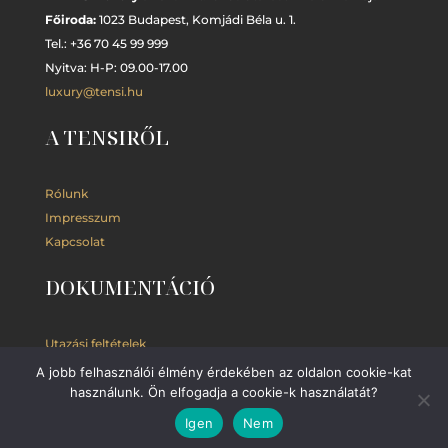
Főiroda:
1023 Budapest,
Komjádi Béla u. 1.
Tel.: +
36 70 45 99 999
Nyitva: H-P: 09.00-17.00
luxury@tensi.hu
A TENSIRŐL
Rólunk
Impresszum
Kapcsolat
DOKUMENTÁCIÓ
Utazási feltételek
Adatkezelési
tájékoztató
A jobb felhasználói élmény érdekében az oldalon cookie-kat
Kedvezmények
használunk. Ön elfogadja a cookie-k használatát?
Igen
Nem