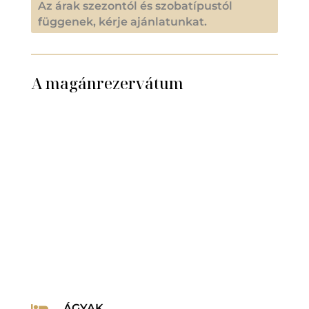
Az árak szezontól és szobatípustól
függenek, kérje ajánlatunkat.
A magánrezervátum
ÁGYAK