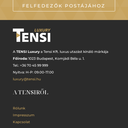
FELFEDEZŐK POSTÁJÁHOZ
A
TENSI Luxury
a Tensi Kft. luxus utazást kínáló márkája
Főiroda:
1023 Budapest,
Komjádi Béla u. 1.
Tel.: +
36 70 45 99 999
Nyitva: H-P: 09.00-17.00
luxury@tensi.hu
A TENSIRŐL
Rólunk
Impresszum
Kapcsolat