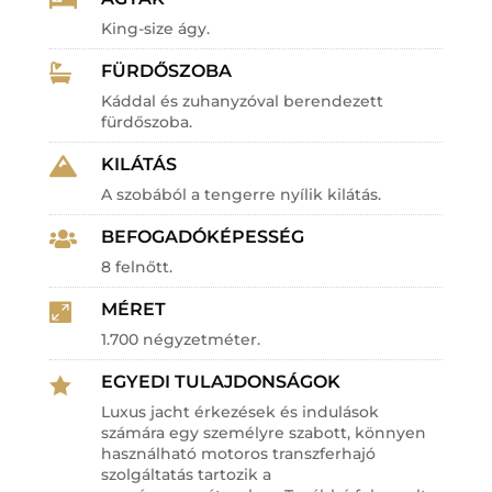

King-size ágy.
FÜRDŐSZOBA

Káddal és zuhanyzóval berendezett
fürdőszoba.
KILÁTÁS

A szobából a tengerre nyílik kilátás.
BEFOGADÓKÉPESSÉG

8 felnőtt.
MÉRET

1.700 négyzetméter.
EGYEDI TULAJDONSÁGOK

Luxus jacht érkezések és indulások
számára egy személyre szabott, könnyen
használható motoros transzferhajó
szolgáltatás tartozik a