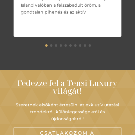
Island valóban a felszabadult öröm, a
gondtalan pihenés és az aktív
Fedezze fel a Tensi Luxury
világát!
Szeretnék elsőként értesülni az exkluzív utazási
trendekről, különlegességekről és
újdonságokról!
CSATLAKOZOM A