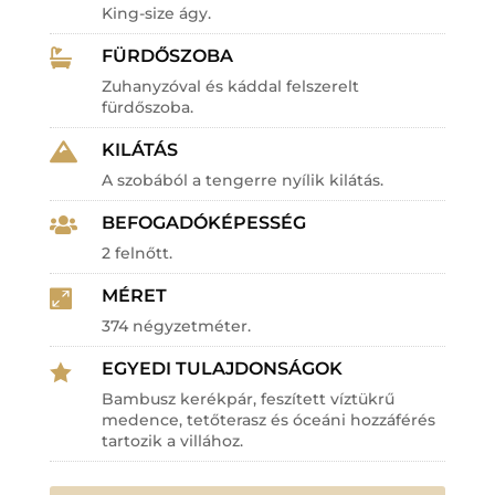
King-size ágy.
FÜRDŐSZOBA

Zuhanyzóval és káddal felszerelt
fürdőszoba.
KILÁTÁS

A szobából a tengerre nyílik kilátás.
BEFOGADÓKÉPESSÉG

2 felnőtt.
MÉRET

374 négyzetméter.
EGYEDI TULAJDONSÁGOK

Bambusz kerékpár, feszített víztükrű
medence, tetőterasz és óceáni hozzáférés
tartozik a villához.