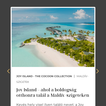
|
JOY ISLAND - THE COCOON COLLECTION
MALDÍV-
SZIGETEK
Joy Island – ahol a boldogság
otthonra talál a Maldív-szigeteken
Kevés hely visel ilyen találó nevet: a Joy