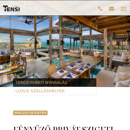
TENGERPARTI NYARALÁS
LUXUS SZÁLLÁSHELYEK
MALDÍV-SZIGETEK
FÉNYŰZŐ PRIVÁT SZIGETI