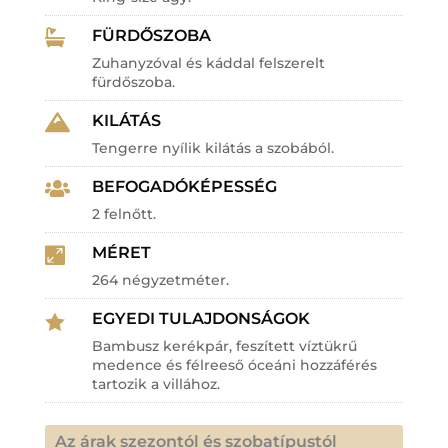
FÜRDŐSZOBA

Zuhanyzóval és káddal felszerelt
fürdőszoba.
KILÁTÁS

Tengerre nyílik kilátás a szobából.
BEFOGADÓKÉPESSÉG

2 felnőtt.
MÉRET

264 négyzetméter.
EGYEDI TULAJDONSÁGOK

Bambusz kerékpár, feszített víztükrű
medence és félreeső óceáni hozzáférés
tartozik a villához.
Az árak szezontól és szobatípustól