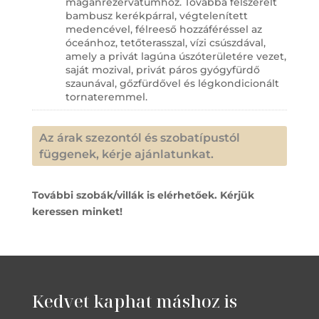
magánrezervátumhoz. Továbbá felszerelt
bambusz kerékpárral, végtelenített
medencével, félreeső hozzáféréssel az
óceánhoz, tetőterasszal, vízi csúszdával,
amely a privát lagúna úszóterületére vezet,
saját mozival, privát páros gyógyfürdő
szaunával, gőzfürdővel és légkondicionált
tornateremmel.
Az árak szezontól és szobatípustól
függenek, kérje ajánlatunkat.
További szobák/villák is elérhetőek. Kérjük
keressen minket!
Kedvet kaphat máshoz is