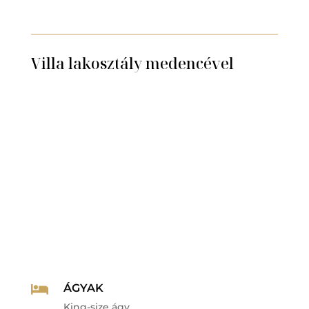
Villa lakosztály medencével
ÁGYAK

King-size ágy.