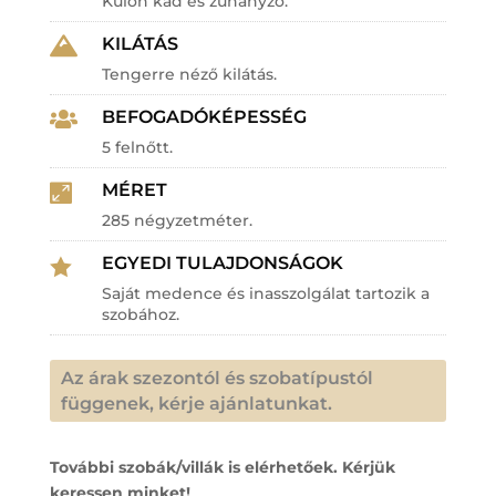
Külön kád és zuhanyzó.
KILÁTÁS

Tengerre néző kilátás.
BEFOGADÓKÉPESSÉG

5 felnőtt.
MÉRET

285 négyzetméter.
EGYEDI TULAJDONSÁGOK

Saját medence és inasszolgálat tartozik a
szobához.
Az árak szezontól és szobatípustól
függenek, kérje ajánlatunkat.
További szobák/villák is elérhetőek. Kérjük
keressen minket!