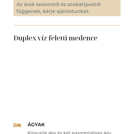
Az árak szezontól és szobatípustól
függenek, kérje ajánlatunkat.
Duplex víz feletti medence
ÁGYAK

King-size ágy és két egyszemélyes ágy.