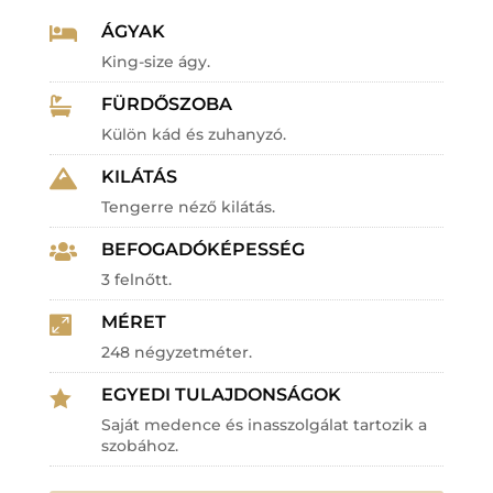
ÁGYAK

King-size ágy.
FÜRDŐSZOBA

Külön kád és zuhanyzó.
KILÁTÁS

Tengerre néző kilátás.
BEFOGADÓKÉPESSÉG

3 felnőtt.
MÉRET

248 négyzetméter.
EGYEDI TULAJDONSÁGOK

Saját medence és inasszolgálat tartozik a
szobához.