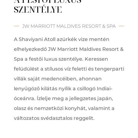
SZENTÉLYE
JW MARRIOTT MALDIVES RESORT & SPA
A Shaviyani Atoll azúrkék vize mentén
elhelyezkedő JW Marriott Maldives Resort &
Spa a festői luxus szentélye. Keressen
felüdülést a stílusos víz feletti és tengerparti
villák saját medencéiben, ahonnan
lenyűgöző kilátás nyílik a csillogó Indiai-
óceánra. Ízlelje meg a jellegzetes japán,
olasz és nemzetközi konyhát, valamint a
változatos svédasztalos reggelit.