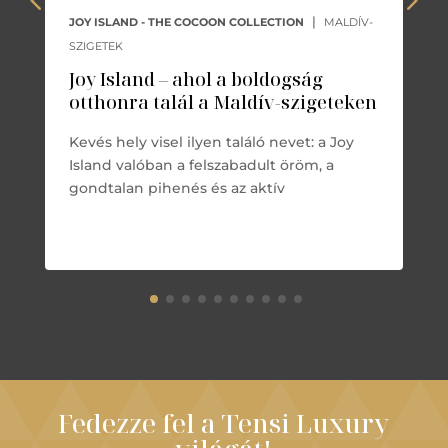
|
JOY ISLAND - THE COCOON COLLECTION
MALDÍV-
SZIGETEK
Joy Island – ahol a boldogság
otthonra talál a Maldív-szigeteken
Kevés hely visel ilyen találó nevet: a Joy
Island valóban a felszabadult öröm, a
gondtalan pihenés és az aktív
Fedezze fel a Tensi Luxury