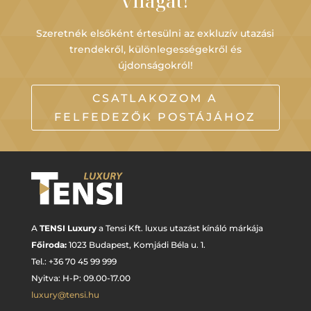
világát!
Szeretnék elsőként értesülni az exkluzív utazási
trendekről, különlegességekről és
újdonságokról!
CSATLAKOZOM A
FELFEDEZŐK POSTÁJÁHOZ
A
TENSI Luxury
a Tensi Kft. luxus utazást kínáló márkája
Főiroda:
1023 Budapest,
Komjádi Béla u. 1.
Tel.: +
36 70 45 99 999
Nyitva: H-P: 09.00-17.00
luxury@tensi.hu