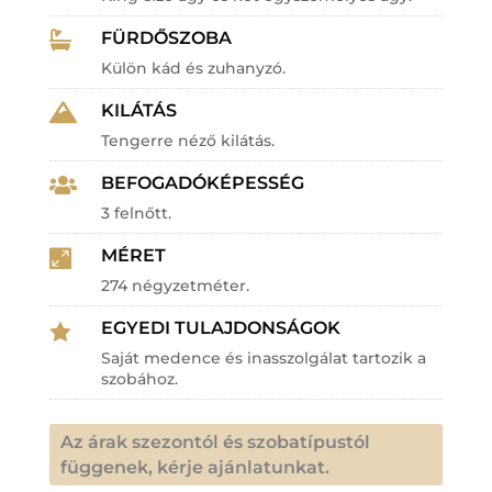
FÜRDŐSZOBA

Külön kád és zuhanyzó.
KILÁTÁS

Tengerre néző kilátás.
BEFOGADÓKÉPESSÉG

3 felnőtt.
MÉRET

274 négyzetméter.
EGYEDI TULAJDONSÁGOK

Saját medence és inasszolgálat tartozik a
szobához.
Az árak szezontól és szobatípustól
függenek, kérje ajánlatunkat.