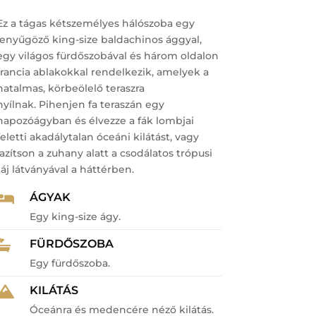
Ez a tágas kétszemélyes hálószoba egy
lenyűgöző king-size baldachinos ággyal,
egy világos fürdőszobával és három oldalon
francia ablakokkal rendelkezik, amelyek a
hatalmas, körbeölelő teraszra
nyílnak.
Pihenjen fa teraszán egy
napozóágyban és élvezze a fák lombjai
feletti akadálytalan óceáni kilátást, vagy
lazítson a zuhany alatt a csodálatos trópusi
táj látványával a háttérben.
ÁGYAK

Egy king-size ágy.
FÜRDŐSZOBA

Egy fürdőszoba.
KILÁTÁS

Óceánra és medencére néző kilátás.