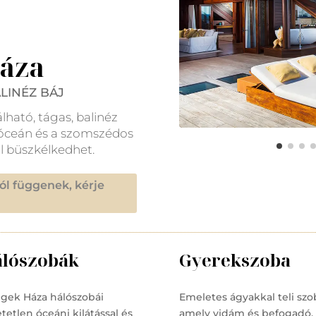
Háza
LINÉZ BÁJ
ható, tágas, balinéz
i-óceán és a szomszédos
l büszkélkedhet.
ól függenek, kérje
lószobák
Gyerekszoba
egek Háza hálószobái
Emeletes ágyakkal teli szo
tetlen óceáni kilátással és
amely vidám és befogadó,