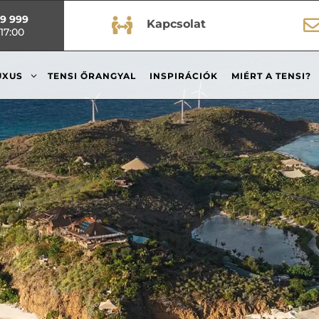
99 999

Kapcsolat
17:00
3
UXUS
TENSI ŐRANGYAL
INSPIRÁCIÓK
MIÉRT A TENSI?