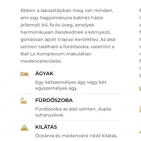
Ebben a lakosztályban meg van minden,
ami egy hagyományos balinéz házra
jellemző: kő, fa és üveg, amelyek
harmonikusan illeszkednek a környező,
gondosan ápolt trópusi kertekhez.
Az alsó
szinten található a fürdőszoba, valamint a
Bali Lo Komplexum makulátlan
medenceterülete.
ÁGYAK

Egy kétszemélyes ágy vagy két
egyszemélyes ágy.
FÜRDŐSZOBA

Fürdőszoba az alsó szinten, dupla
zuhanyzóval.
KILÁTÁS

Óceánra és medencére néző kilátás.