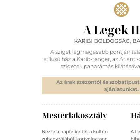

A Legek 
KARIBI BOLDOGSÁG, BA
A sziget legmagasabb pontján talál
stílusú ház a Karib-tenger, az Atlant
szigetek panorámás kilátásáva
Az árak szezontól és szobatípust
ajánlatunkat.
Mesterlakosztály
Há
Nézze a napfelkeltét a kültéri
A L
zuhanyzójából, kortyolgasson
hihe