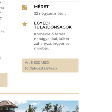
K
MÉRET

ér,
,
32 négyzetméter.
y
EGYEDI

TULAJDONSÁGOK
 és
Körbeölelő terasz
napágyakkal, kültéri
zuhanyzó, ingyenes
minibár.
ő
Ár: 6 500 USD-
tól/lakosztály/nap