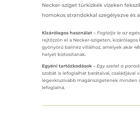
Necker-sziget türkizkék vizeken fekszi
homokos strandokkal szegélyezve és a
Kizárólagos használat –
Foglalja le az egés
rejtőzzön el a Necker-szigeten, kizárólagos
gyönyörű balinéz villáihoz, amelyek akár 4
helyet biztosítanak.
Egyéni tartózkodások –
Egy szelet a parad
szobát is lefoglalhat barátaival, családjával 
legexkluzívabb magánszigetének minden sz
lefoglalná.