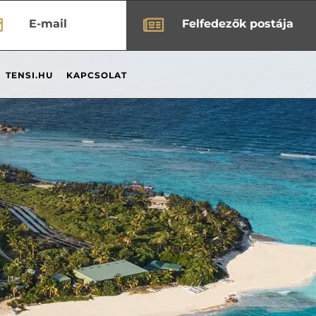


E-mail
Felfedezők postája
TENSI.HU
KAPCSOLAT