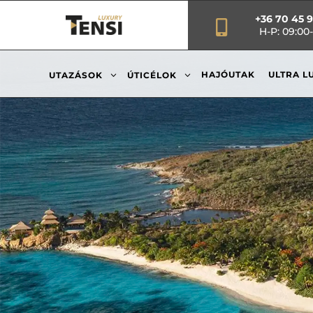
+36 70 45 

H-P: 09:00-
3
3
HAJÓUTAK
ULTRA L
UTAZÁSOK
ÚTICÉLOK