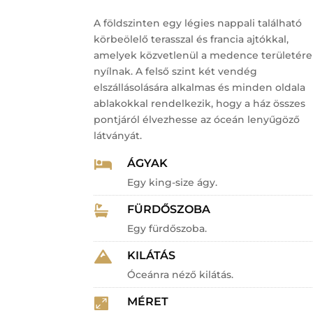
A földszinten egy légies nappali található
körbeölelő terasszal és francia ajtókkal,
amelyek közvetlenül a medence területére
nyílnak.
A felső szint két vendég
elszállásolására alkalmas és minden oldala
ablakokkal rendelkezik, hogy a ház összes
pontjáról élvezhesse az óceán lenyűgöző
látványát.
ÁGYAK

Egy king-size ágy.
FÜRDŐSZOBA

Egy fürdőszoba.
KILÁTÁS

Óceánra néző kilátás.
MÉRET
