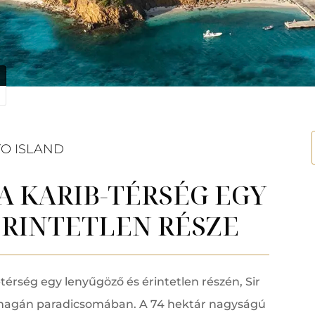
O ISLAND
 A KARIB-TÉRSÉG EGY
ÉRINTETLEN RÉSZE
térség egy lenyűgöző és érintetlen részén, Sir
i magán paradicsomában. A 74 hektár nagyságú