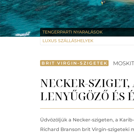
TENGERPARTI NYARALÁSOK
LUXUS SZÁLLÁSHELYEK
MOSKIT
BRIT VIRGIN-SZIGETEK
NECKER-SZIGET,
LENYŰGÖZŐ ÉS 
Üdvözöljük a Necker-szigeten, a Karib-
Richard Branson brit Virgin-szigetek