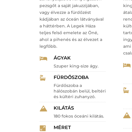
pezsgőt a saját jakuzzijában,
king
vagy élvezze a fürdőzést
átal
kádjában az óceán látványával
ren
a háttérben.
A Legek Háza
kült
teljes felső emelete az Öné,
tart
ahol a pihenés és az élvezet a
ingy
legfőbb.
ami 
csa
ÁGYAK


Szuper king-size ágy.
FÜRDŐSZOBA

Fürdőszoba a

hálószobán belül, beltéri
és kültéri zuhanyzó.
KILÁTÁS


180 fokos óceáni kilátás.
MÉRET
