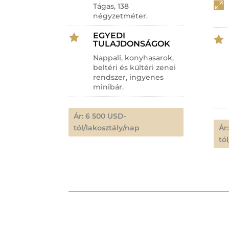

Tágas, 138
négyzetméter.
EGYEDI


TULAJDONSÁGOK
Nappali, konyhasarok,
beltéri és kültéri zenei
rendszer, ingyenes
minibár.
Ár: 6 500 USD-
tól/lakosztály/nap
Ár
tó