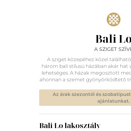

Bali L
A SZIGET SZÍV
A sziget közepéhez közel találha
három bali stílusú házában akár hat v
lehetséges.
A házak megosztott med
ahonnan a szemet gyönyörködtető trópu
Az árak szezontól és szobatípust
ajánlatunkat.
Bali Lo lakosztály