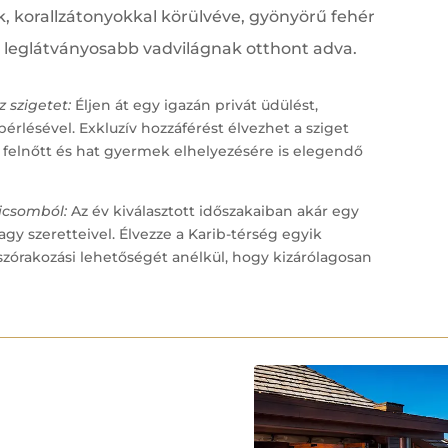
k, korallzátonyokkal körülvéve, gyönyörű fehér
 leglátványosabb vadvilágnak otthont adva.
z szigetet:
Éljen át egy igazán privát üdülést,
 bérlésével.
Exkluzív hozzáférést élvezhet a sziget
8 felnőtt és hat gyermek elhelyezésére is elegendő
icsomból:
Az év kiválasztott időszakaiban akár egy
vagy szeretteivel.
Élvezze a Karib-térség egyik
órakozási lehetőségét anélkül, hogy kizárólagosan