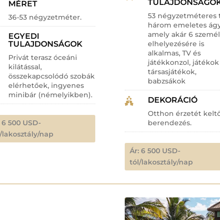
TULAJDONSÁGO
MÉRET
53 négyzetméteres t
36-53 négyzetméter.
három emeletes ágy
amely akár 6 személ
EGYEDI
TULAJDONSÁGOK
elhelyezésére is
alkalmas, TV és
Privát terasz óceáni
játékkonzol, játékok
kilátással,
társasjátékok,
összekapcsolódó szobák
babzsákok
elérhetőek, ingyenes
minibár (némelyikben).
DEKORÁCIÓ

Otthon érzetét kelt
: 6 500 USD-
berendezés.
l/lakosztály/nap
Ár: 6 500 USD-
tól/lakosztály/nap