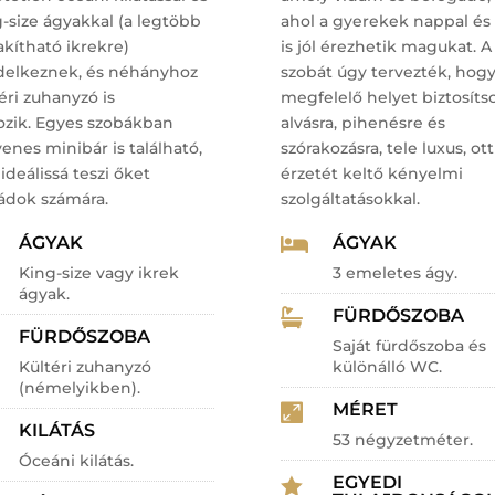
-size ágyakkal (a legtöbb
ahol a gyerekek nappal és 
akítható ikrekre)
is jól érezhetik magukat. A
delkeznek, és néhányhoz
szobát úgy tervezték, hog
éri zuhanyzó is
megfelelő helyet biztosíts
ozik.
Egyes szobákban
alvásra, pihenésre és
enes minibár is található,
szórakozásra, tele luxus, ot
ideálissá teszi őket
érzetét keltő kényelmi
ládok számára.
szolgáltatásokkal.
ÁGYAK
ÁGYAK

King-size vagy ikrek
3 emeletes ágy.
ágyak.
FÜRDŐSZOBA

FÜRDŐSZOBA
Saját fürdőszoba és
Kültéri zuhanyzó
különálló WC.
(némelyikben).
MÉRET

KILÁTÁS
53 négyzetméter.
Óceáni kilátás.
EGYEDI
