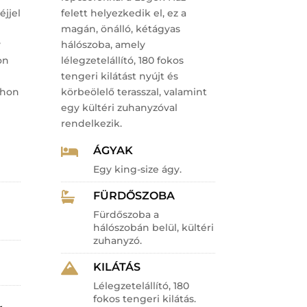
éjjel
felett helyezkedik el, ez a
magán, önálló, kétágyas
y
hálószoba, amely
on
lélegzetelállító, 180 fokos
tengeri kilátást nyújt és
thon
körbeölelő terasszal, valamint
egy kültéri zuhanyzóval
rendelkezik.
ÁGYAK

Egy king-size ágy.
FÜRDŐSZOBA

Fürdőszoba a
hálószobán belül, kültéri
zuhanyzó.
KILÁTÁS

Lélegzetelállító, 180
fokos tengeri kilátás.