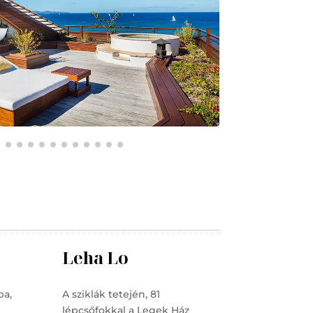
Leha Lo
ba,
A sziklák tetején, 81
lépcsőfokkal a Legek Ház