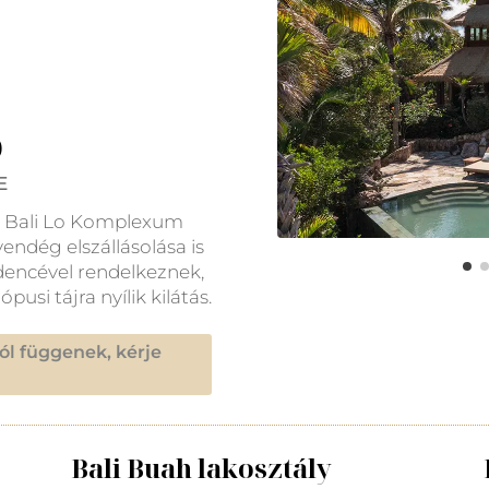
o
E
tó Bali Lo Komplexum
endég elszállásolása is
encével rendelkeznek,
si tájra nyílik kilátás.
ól függenek, kérje
Bali Buah lakosztály