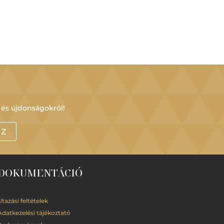
 és újdonságokról!
OZ
DOKUMENTÁCIÓ
Utazási feltételek
Adatkezelési
tájékoztató