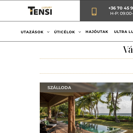
+36 70 45 

H-P: 09:00-
3
3
HAJÓUTAK
ULTRA L
UTAZÁSOK
ÚTICÉLOK
Vá
SZÁLLODA