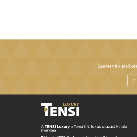
Szeretnék elsőkén
C
A
TENSI Luxury
a Tensi Kft. luxus utazást kínáló
márkája