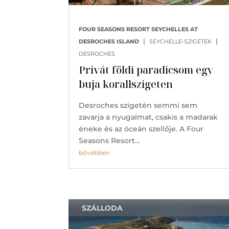
FOUR SEASONS RESORT SEYCHELLES AT
|
|
DESROCHES ISLAND
SEYCHELLE-SZIGETEK
DESROCHES
Privát földi paradicsom egy
buja korallszigeten
Desroches szigetén semmi sem
zavarja a nyugalmat, csakis a madarak
éneke és az óceán szellője. A Four
Seasons Resort…
bővebben
SZÁLLODA