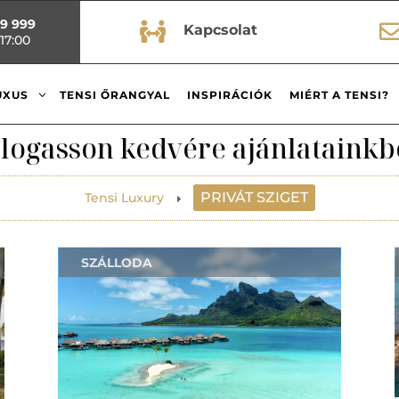
99 999

Kapcsolat
17:00
3
UXUS
TENSI ŐRANGYAL
INSPIRÁCIÓK
MIÉRT A TENSI?
logasson kedvére ajánlatainkb
PRIVÁT SZIGET
Tensi Luxury
E
SZÁLLODA