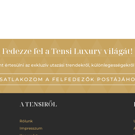
Fedezze fel a Tensi Luxury világát!
t értesülni az exkluzív utazási trendekről, különlegességekről
SATLAKOZOM A FELFEDEZŐK POSTÁJÁH
A TENSIRŐL
Rólunk
Impresszum