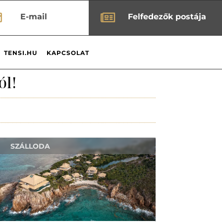


E-mail
Felfedezők postája
TENSI.HU
KAPCSOLAT
ól!
SZÁLLODA