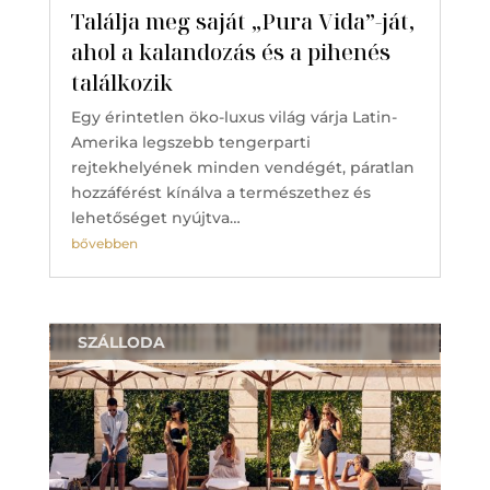
Találja meg saját „Pura Vida”-ját,
ahol a kalandozás és a pihenés
találkozik
Egy érintetlen öko-luxus világ várja Latin-
Amerika legszebb tengerparti
rejtekhelyének minden vendégét, páratlan
hozzáférést kínálva a természethez és
lehetőséget nyújtva…
bővebben
SZÁLLODA