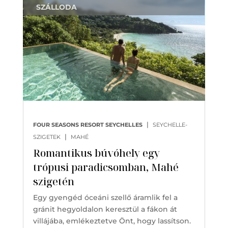
SZÁLLODA
|
FOUR SEASONS RESORT SEYCHELLES
SEYCHELLE-
|
SZIGETEK
MAHÉ
Romantikus búvóhely egy
trópusi paradicsomban, Mahé
szigetén
Egy gyengéd óceáni szellő áramlik fel a
gránit hegyoldalon keresztül a fákon át
villájába, emlékeztetve Önt, hogy lassítson.