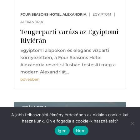
|
|
FOUR SEASONS HOTEL ALEXANDRIA
EGYIPTOM
ALEXANDRIA
Tengerparti varázs az Egyiptomi
Riviérán
Egyiptomi alapokon és elegáns vízparti
környezetben, a Four Seasons Hotel
Alexandria resort stílusban testesíti meg a
modern Alexandriát…
bővebben
SZÁLLODA
A jobb felhasználói élmény érdekében az oldalon cookie-kat
használunk. Ön elfogadja a cookie-k használatát?
Igen
Nem