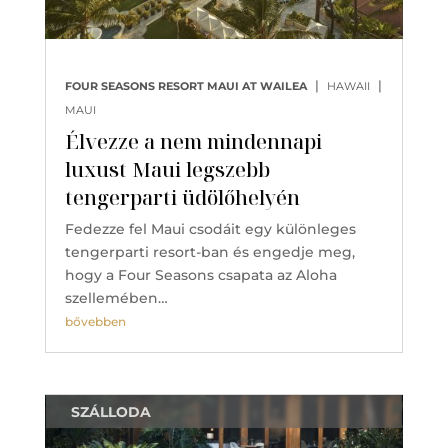
|
|
FOUR SEASONS RESORT MAUI AT WAILEA
HAWAII
MAUI
Élvezze a nem mindennapi
luxust Maui legszebb
tengerparti üdölőhelyén
Fedezze fel Maui csodáit egy különleges
tengerparti resort-ban és engedje meg,
hogy a Four Seasons csapata az Aloha
szellemében…
bővebben
SZÁLLODA