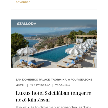
bővebben
SZÁLLODA
SAN DOMENICO PALACE, TAORMINA, A FOUR SEASONS
|
|
HOTEL
OLASZORSZÁG
TAORMINA
Luxus hotel Szicíliában tengerre
néző kilátással
Egy sziklás földnyelven magasodva, az Jón-