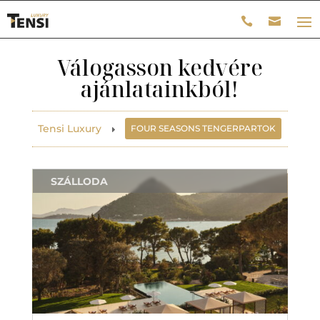
Válogasson kedvére
ajánlatainkból!
Tensi Luxury
FOUR SEASONS TENGERPARTOK
E
SZÁLLODA