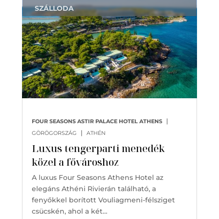
SZÁLLODA
|
FOUR SEASONS ASTIR PALACE HOTEL ATHENS
|
GÖRÖGORSZÁG
ATHÉN
Luxus tengerparti menedék
közel a fővároshoz
A luxus Four Seasons Athens Hotel az
elegáns Athéni Rivierán található, a
fenyőkkel borított Vouliagmeni-félsziget
csücskén, ahol a két…