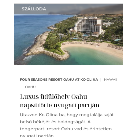
SZÁLLODA
|
FOUR SEASONS RESORT OAHU AT KO OLINA
HAWAII
|
OAHU
Luxus üdülőhely Oahu
napsütötte nyugati partján
Utazzon Ko Olina-ba, hogy megtalálja saját
belső békéjét és boldogságát. A
tengerparti resort Oahu vad és érintetlen
nyugati partján…