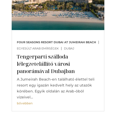
|
FOUR SEASONS RESORT DUBAI AT JUMEIRAH BEACH
|
EGYESÜLT ARAB EMÍRSÉGEK
DUBAJ
Tengerparti szálloda
lélegzetelállító városi
panorámával Dubajban
A Jumeirah Beach-en található élettel teli
resort egy igazán kedvelt hely az utazók
körében. Egyik oldalán az Arab-öböl
vizeivel…
bővebben