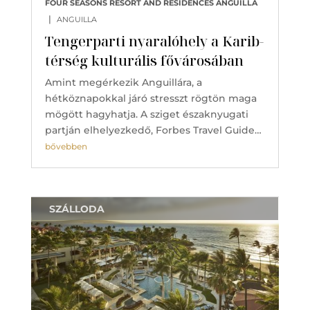
FOUR SEASONS RESORT AND RESIDENCES ANGUILLA
|
ANGUILLA
Tengerparti nyaralóhely a Karib-
térség kulturális fővárosában
Amint megérkezik Anguillára, a
hétköznapokkal járó stresszt rögtön maga
mögött hagyhatja. A sziget északnyugati
partján elhelyezkedő, Forbes Travel Guide…
bővebben
SZÁLLODA