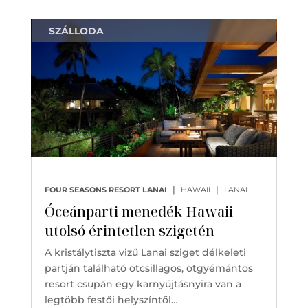
SZÁLLODA
|
|
FOUR SEASONS RESORT LANAI
HAWAII
LANAI
Óceánparti menedék Hawaii
utolsó érintetlen szigetén
A kristálytiszta vizű Lanai sziget délkeleti
partján található ötcsillagos, ötgyémántos
resort csupán egy karnyújtásnyira van a
legtöbb festői helyszíntől…