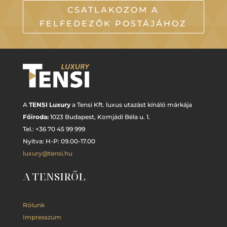
CSATLAKOZOM A
FELFEDEZŐK POSTÁJÁHOZ
A
TENSI Luxury
a Tensi Kft. luxus utazást kínáló márkája
Főiroda:
1023 Budapest,
Komjádi Béla u. 1.
Tel.: +
36 70 45 99 999
Nyitva: H-P: 09.00-17.00
luxury@tensi.hu
A TENSIRŐL
Rólunk
Impresszum