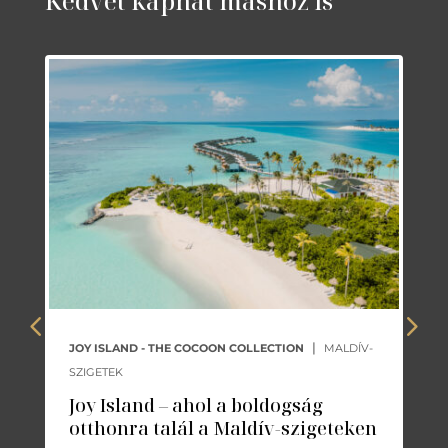
Kedvet kaphat máshoz is
|
JOY ISLAND - THE COCOON COLLECTION
MALDÍV-
SZIGETEK
Joy Island – ahol a boldogság
otthonra talál a Maldív-szigeteken