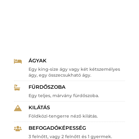
ÁGYAK

Egy king-size ágy vagy két kétszemélyes
ágy, egy összecsukható ágy.
FÜRDŐSZOBA

Egy teljes, márvány fürdőszoba.
KILÁTÁS

Földközi-tengerre néző kilátás.
BEFOGADÓKÉPESSÉG

3 felnőtt, vagy 2 felnőtt és 1 gyermek.