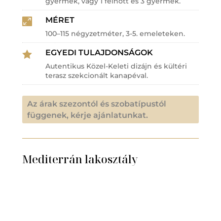
gyermek, vagy 1 felnőtt és 3 gyermek.
MÉRET

100–115 négyzetméter, 3-5. emeleteken.
EGYEDI TULAJDONSÁGOK

Autentikus Közel-Keleti dizájn és kültéri
terasz szekcionált kanapéval.
Az árak szezontól és szobatípustól
függenek, kérje ajánlatunkat.
Mediterrán lakosztály