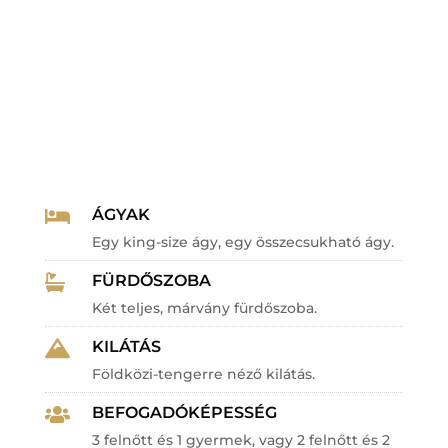
ÁGYAK

Egy king-size ágy, egy összecsukható ágy.
FÜRDŐSZOBA

Két teljes, márvány fürdőszoba.
KILÁTÁS

Földközi-tengerre néző kilátás.
BEFOGADÓKÉPESSÉG

3 felnőtt és 1 gyermek, vagy 2 felnőtt és 2