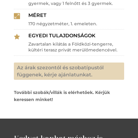
gyermek, vagy 1 felnőtt és 3 gyermek.
MÉRET

170 négyzetméter, 1. emeleten.
EGYEDI TULAJDONSÁGOK

Zavartalan kilátás a Földközi-tengerre,
kültéri terasz privát merülőmedencével.
Az árak szezontól és szobatípustól
függenek, kérje ajánlatunkat.
További szobák/villák is elérhetőek. Kérjük
keressen minket!