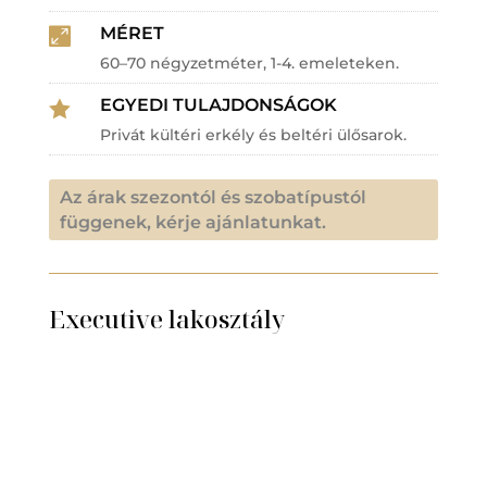
MÉRET

60–70 négyzetméter, 1-4. emeleteken.
EGYEDI TULAJDONSÁGOK

Privát kültéri erkély és beltéri ülősarok.
Az árak szezontól és szobatípustól
függenek, kérje ajánlatunkat.
Executive lakosztály