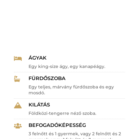
ÁGYAK

Egy king-size ágy, egy kanapéágy.
FÜRDŐSZOBA

Egy teljes, márvány fürdőszoba és egy
mosdó.
KILÁTÁS

Földközi-tengerre néző szoba.
BEFOGADÓKÉPESSÉG

3 felnőtt és 1 gyermek, vagy 2 felnőtt és 2