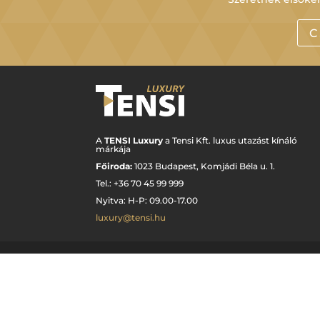
C
A
TENSI Luxury
a Tensi Kft. luxus utazást kínáló
márkája
Főiroda:
1023 Budapest,
Komjádi Béla u. 1.
Tel.: +
36 70 45 99 999
Nyitva: H-P: 09.00-17.00
luxury@tensi.hu