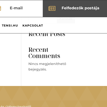


E-mail
Felfedezők postája
Keresés
TENSI.HU
KAPCSOLAT
Recent Posts
Recent
Comments
Nincs megjeleníthető
bejegyzés.
 és újdonságokról!