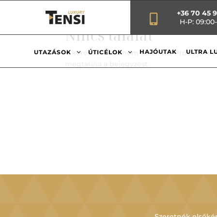
+36 70 45 

H-P: 09:00-
Nincs találat
3
3
HAJÓUTAK
ULTRA L
UTAZÁSOK
A keresett oldal nem található. Próbálja me
ÚTICÉLOK
megtalálja a bejegyzést.
Szeretnék elsőkén