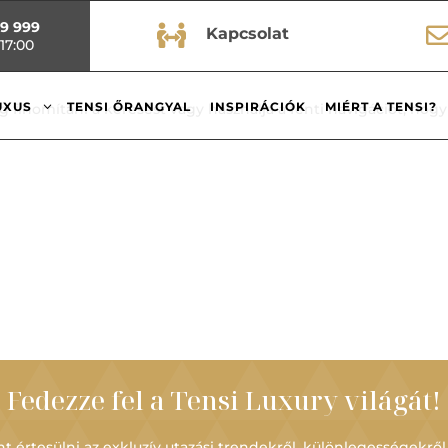
99 999

Kapcsolat
17:00
3
UXUS
TENSI ŐRANGYAL
INSPIRÁCIÓK
MIÉRT A TENSI?
g finomítani a keresést vagy használja a fenti navigációt, hogy
Fedezze fel a Tensi Luxury világát!
t értesülni az exkluzív utazási trendekről, különlegességekről