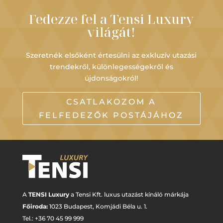
Fedezze fel a Tensi Luxury
világát!
Szeretnék elsőként értesülni az exkluzív utazási
trendekről, különlegességekről és
újdonságokról!
CSATLAKOZOM A
FELFEDEZŐK POSTÁJÁHOZ
A
TENSI Luxury
a Tensi Kft. luxus utazást kínáló márkája
Főiroda:
1023 Budapest,
Komjádi Béla u. 1.
Tel.: +
36 70 45 99 999