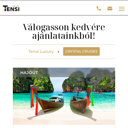
Válogasson kedvére
ajánlatainkból!
Tensi Luxury
CRYSTAL CRUISES
E
HAJÓÚT