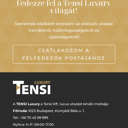
Fedezze fel a Tensi Luxury
világát!
Szeretnék elsőként értesülni az exkluzív utazási
trendekről, különlegességekről és
újdonságokról!
CSATLAKOZOM A
FELFEDEZŐK POSTÁJÁHOZ
A
TENSI Luxury
a Tensi Kft. luxus utazást kínáló márkája
Főiroda:
1023 Budapest,
Komjádi Béla u. 1.
Tel.: +
36 70 45 99 999
Nyitva: H-P: 09.00-17.00