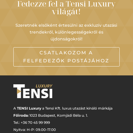
Fedezze fel a Tensi Luxury
világát!
Szeretnék elsőként értesülni az exkluzív utazási
trendekről, különlegességekről és
újdonságokról!
CSATLAKOZOM A
FELFEDEZŐK POSTÁJÁHOZ
A
TENSI Luxury
a Tensi Kft. luxus utazást kínáló márkája
Főiroda:
1023 Budapest,
Komjádi Béla u. 1.
Tel.: +
36 70 45 99 999
Nyitva: H-P: 09.00-17.00