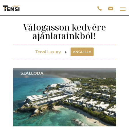
Válogasson kedvére
ajánlatainkból!
Tensi Luxury
ANGUILLA
E
SZÁLLODA