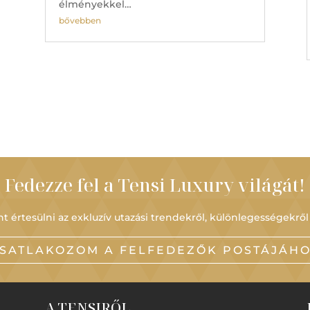
élményekkel…
bővebben
Fedezze fel a Tensi Luxury világát!
t értesülni az exkluzív utazási trendekről, különlegességekről
SATLAKOZOM A FELFEDEZŐK POSTÁJÁH
A TENSIRŐL