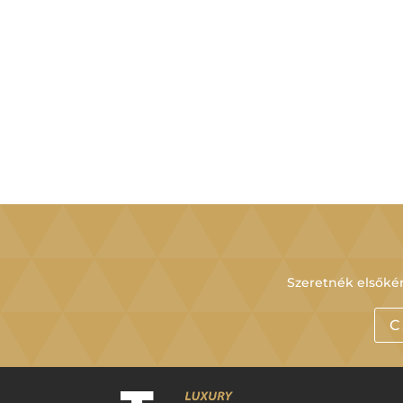
Szeretnék elsőkén
C