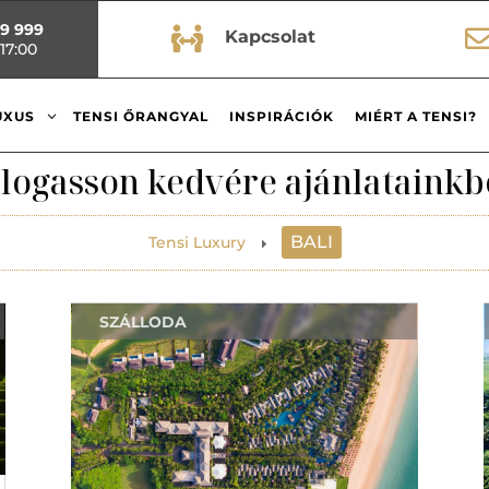
99 999

Kapcsolat
17:00
3
UXUS
TENSI ŐRANGYAL
INSPIRÁCIÓK
MIÉRT A TENSI?
logasson kedvére ajánlatainkb
BALI
Tensi Luxury
E
SZÁLLODA