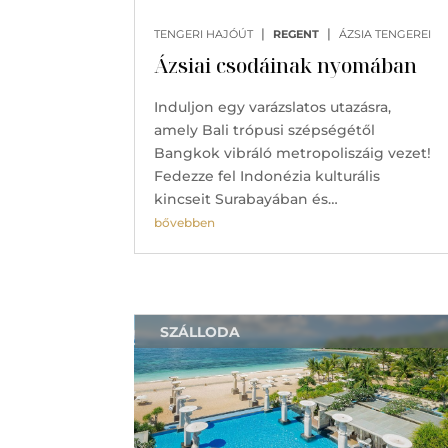
|
|
TENGERI HAJÓÚT
REGENT
ÁZSIA TENGEREI
Ázsiai csodáinak nyomában
Induljon egy varázslatos utazásra,
amely Bali trópusi szépségétől
Bangkok vibráló metropoliszáig vezet!
Fedezze fel Indonézia kulturális
kincseit Surabayában és…
bővebben
SZÁLLODA