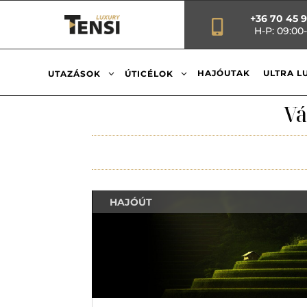
+36 70 45 

H-P: 09:00-
3
3
HAJÓUTAK
ULTRA L
UTAZÁSOK
ÚTICÉLOK
Vá
HAJÓÚT