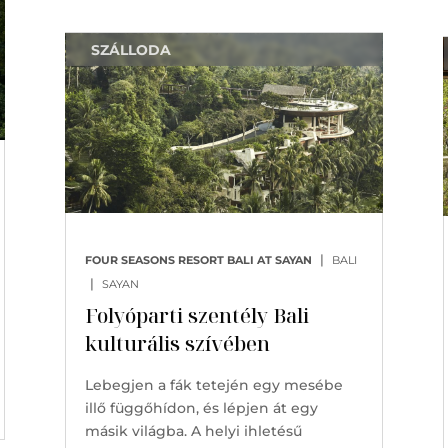
SZÁLLODA
|
FOUR SEASONS RESORT BALI AT SAYAN
BALI
|
SAYAN
Folyóparti szentély Bali
kulturális szívében
Lebegjen a fák tetején egy mesébe
illő függőhídon, és lépjen át egy
másik világba. A helyi ihletésű