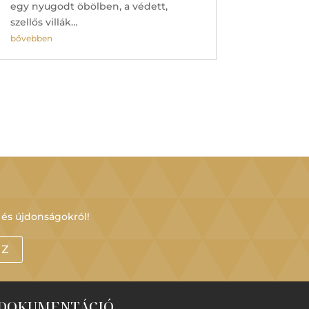
egy nyugodt öbölben, a védett,
szellős villák…
bővebben
 és újdonságokról!
OZ
DOKUMENTÁCIÓ