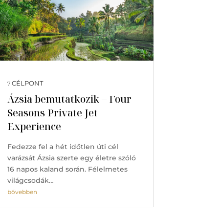
CÉLPONT
7
Ázsia bemutatkozik – Four
Seasons Private Jet
Experience
Fedezze fel a hét időtlen úti cél
varázsát Ázsia szerte egy életre szóló
16 napos kaland során. Félelmetes
világcsodák…
bővebben