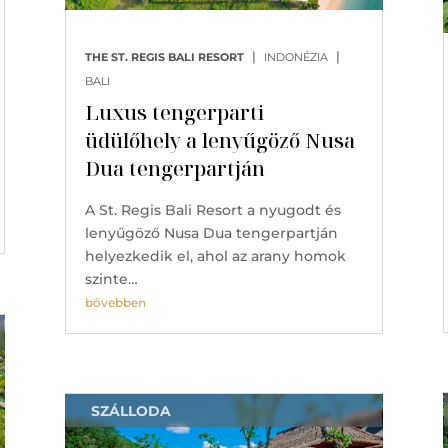
|
|
THE ST. REGIS BALI RESORT
INDONÉZIA
BALI
Luxus tengerparti
üdülőhely a lenyűgöző Nusa
Dua tengerpartján
A St. Regis Bali Resort a nyugodt és
lenyűgöző Nusa Dua tengerpartján
helyezkedik el, ahol az arany homok
szinte…
bővebben
SZÁLLODA