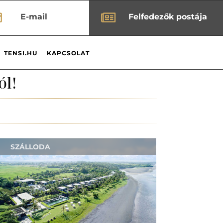


E-mail
Felfedezők postája
TENSI.HU
KAPCSOLAT
ól!
SZÁLLODA