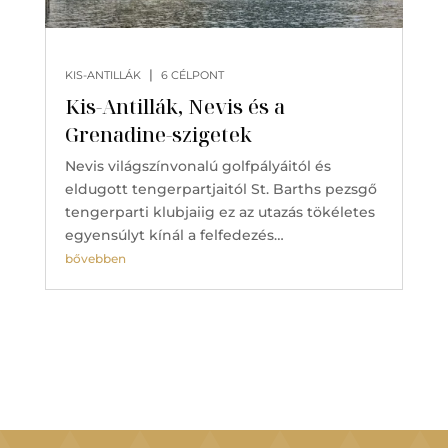
|
KIS-ANTILLÁK
6 CÉLPONT
Kis-Antillák, Nevis és a
Grenadine-szigetek
Nevis világszínvonalú golfpályáitól és
eldugott tengerpartjaitól St. Barths pezsgő
tengerparti klubjaiig ez az utazás tökéletes
egyensúlyt kínál a felfedezés…
bővebben