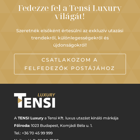
Fedezze fel a Tensi Luxury
világát!
Szeretnék elsőként értesülni az exkluzív utazási
trendekről, különlegességekről és
újdonságokról!
CSATLAKOZOM A
FELFEDEZŐK POSTÁJÁHOZ
A
TENSI Luxury
a Tensi Kft. luxus utazást kínáló márkája
Főiroda:
1023 Budapest,
Komjádi Béla u. 1.
Tel.: +
36 70 45 99 999