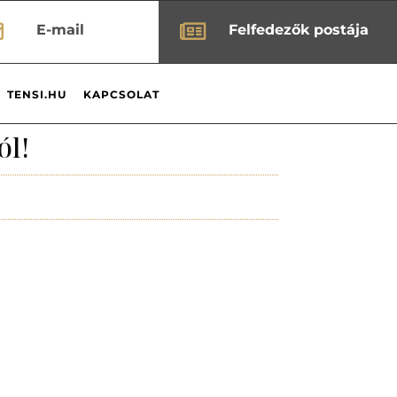


E-mail
Felfedezők postája
TENSI.HU
KAPCSOLAT
ól!