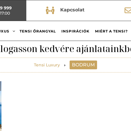
99 999

Kapcsolat
17:00
3
UXUS
TENSI ŐRANGYAL
INSPIRÁCIÓK
MIÉRT A TENSI?
logasson kedvére ajánlatainkb
BODRUM
Tensi Luxury
E