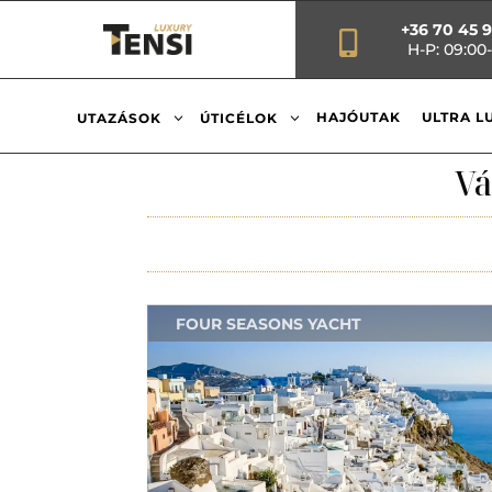
+36 70 45 

H-P: 09:00-
3
3
HAJÓUTAK
ULTRA L
UTAZÁSOK
ÚTICÉLOK
Vá
FOUR SEASONS YACHT