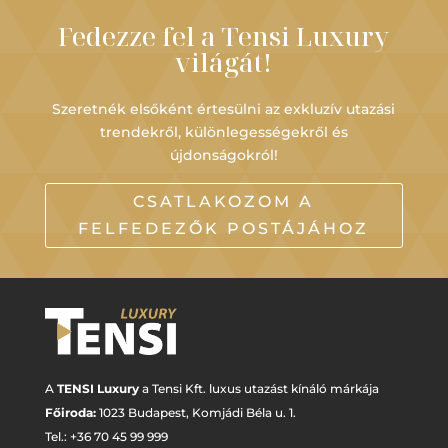
Fedezze fel a Tensi Luxury
világát!
Szeretnék elsőként értesülni az exkluzív utazási
trendekről, különlegességekről és
újdonságokról!
CSATLAKOZOM A
FELFEDEZŐK POSTÁJÁHOZ
A
TENSI Luxury
a Tensi Kft. luxus utazást kínáló márkája
Főiroda:
1023 Budapest,
Komjádi Béla u. 1.
Tel.: +
36 70 45 99 999