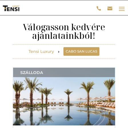
Válogasson kedvére
ajánlatainkból!
Tensi Luxury
CABO SAN LUCAS
E
SZÁLLODA