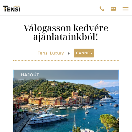
Válogasson kedvére
ajánlatainkból!
Tensi Luxury
CANNES
E
HAJÓÚT