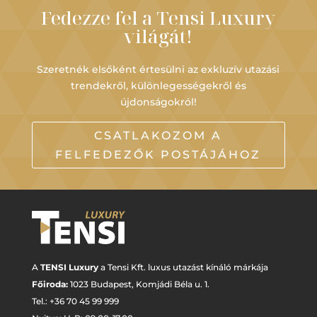
Fedezze fel a Tensi Luxury
világát!
Szeretnék elsőként értesülni az exkluzív utazási
trendekről, különlegességekről és
újdonságokról!
CSATLAKOZOM A
FELFEDEZŐK POSTÁJÁHOZ
A
TENSI Luxury
a Tensi Kft. luxus utazást kínáló márkája
Főiroda:
1023 Budapest,
Komjádi Béla u. 1.
Tel.: +
36 70 45 99 999