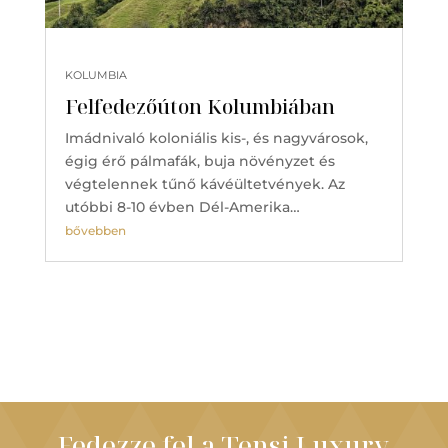
KOLUMBIA
Felfedezőúton Kolumbiában
Imádnivaló koloniális kis-, és nagyvárosok,
égig érő pálmafák, buja növényzet és
végtelennek tűnő kávéültetvények. Az
utóbbi 8-10 évben Dél-Amerika…
bővebben
Fedezze fel a Tensi Luxury