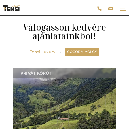
Válogasson kedvére
ajánlatainkból!
Tensi Luxury
COCORA-VÖLGY
E
PRIVÁT KÖRÚT