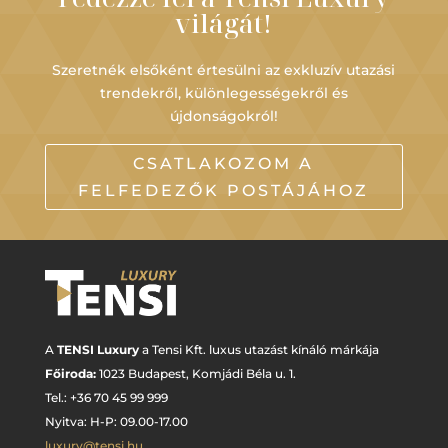
világát!
Szeretnék elsőként értesülni az exkluzív utazási
trendekről, különlegességekről és
újdonságokról!
CSATLAKOZOM A
FELFEDEZŐK POSTÁJÁHOZ
A
TENSI Luxury
a Tensi Kft. luxus utazást kínáló márkája
Főiroda:
1023 Budapest,
Komjádi Béla u. 1.
Tel.: +
36 70 45 99 999
Nyitva: H-P: 09.00-17.00
luxury@tensi.hu