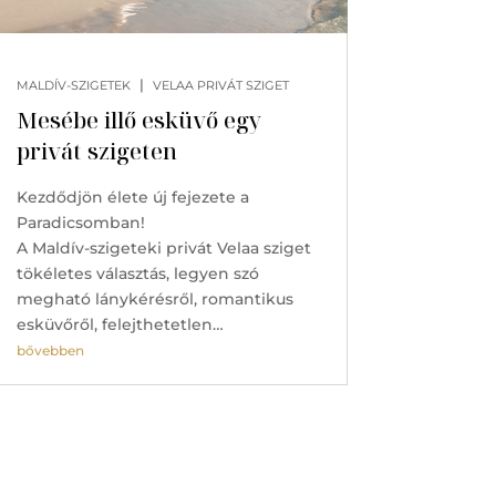
|
MALDÍV-SZIGETEK
VELAA PRIVÁT SZIGET
Mesébe illő esküvő egy
privát szigeten
Kezdődjön élete új fejezete a
Paradicsomban!
A Maldív-szigeteki privát Velaa sziget
tökéletes választás, legyen szó
megható lánykérésről, romantikus
esküvőről, felejthetetlen…
bővebben