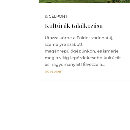
CÉLPONT
10
Kultúrák találkozása
Utazza körbe a Földet vadonatúj,
személyre szabott
magánrepülőgépünkön, és ismerje
meg a világ legérdekesebb kultúráit
és hagyományait! Élvezze a…
bővebben