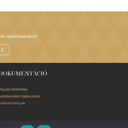
 és újdonságokról!
OZ
DOKUMENTÁCIÓ
Utazási feltételek
Adatkezelési
tájékoztató
Kedvezmények