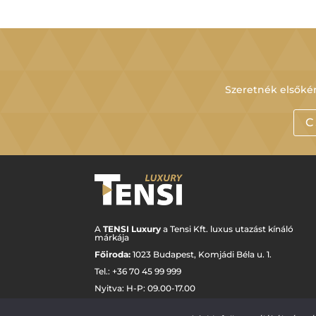
Szeretnék elsőkén
C
A
TENSI Luxury
a Tensi Kft. luxus utazást kínáló
márkája
Főiroda:
1023 Budapest,
Komjádi Béla u. 1.
Tel.: +
36 70 45 99 999
Nyitva: H-P: 09.00-17.00
luxury@tensi.hu