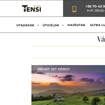
+36 70 45 

H-P: 09:00-
3
3
HAJÓUTAK
ULTRA L
UTAZÁSOK
ÚTICÉLOK
Vá
PRIVÁT JET KÖRÚT