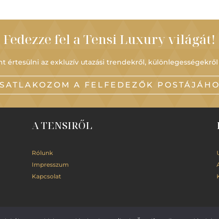
Fedezze fel a Tensi Luxury világát!
t értesülni az exkluzív utazási trendekről, különlegességekről
SATLAKOZOM A FELFEDEZŐK POSTÁJÁH
A TENSIRŐL
Rólunk
Impresszum
Kapcsolat