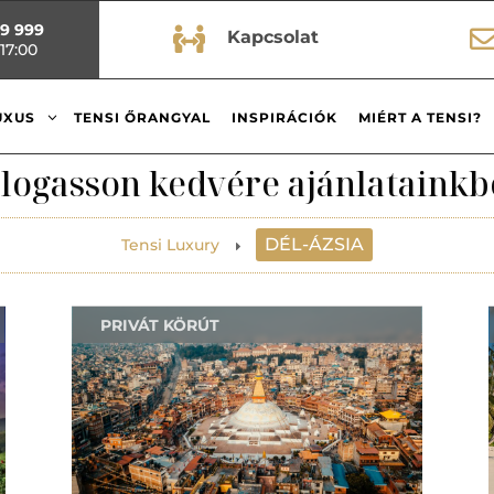
99 999

Kapcsolat
17:00
3
UXUS
TENSI ŐRANGYAL
INSPIRÁCIÓK
MIÉRT A TENSI?
logasson kedvére ajánlatainkb
DÉL-ÁZSIA
Tensi Luxury
E
PRIVÁT KÖRÚT