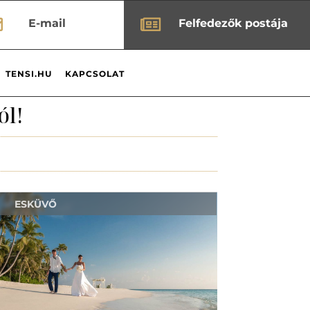


E-mail
Felfedezők postája
TENSI.HU
KAPCSOLAT
ól!
ESKÜVŐ