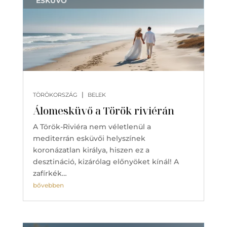
ESKÜVŐ
|
TÖRÖKORSZÁG
BELEK
Álomesküvő a Török riviérán
A Török-Riviéra nem véletlenül a
mediterrán esküvői helyszínek
koronázatlan királya, hiszen ez a
desztináció, kizárólag előnyöket kínál! A
zafírkék…
bővebben