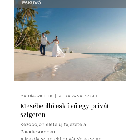
ESKÜVŐ
|
MALDÍV-SZIGETEK
VELAA PRIVÁT SZIGET
Mesébe illő esküvő egy privát
szigeten
Kezdődjön élete új fejezete a
Paradicsomban!
A Maldív-szigeteki privát Velaa sziget