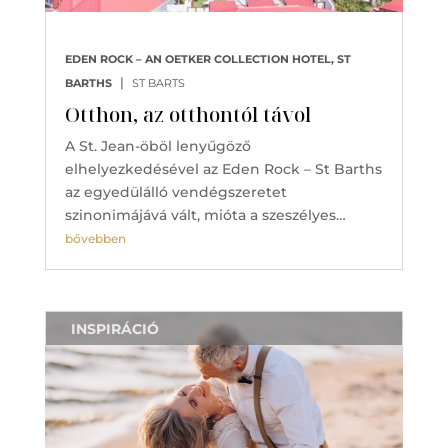
EDEN ROCK – AN OETKER COLLECTION HOTEL, ST
|
BARTHS
ST BARTS
Otthon, az otthontól távol
A St. Jean-öböl lenyűgöző
elhelyezkedésével az Eden Rock – St Barths
az egyedülálló vendégszeretet
szinonimájává vált, mióta a szeszélyes…
bővebben
INSPIRÁCIÓ