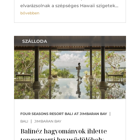
elvarázsolnak a szépséges Hawaii szigetek…
bővebben
SZÁLLODA
|
FOUR SEASONS RESORT BALI AT JIMBARAN BAY
|
BALI
JIMBARAN BAY
Balinéz hagyományok ihlette
tengerparti luxusüdülőhely