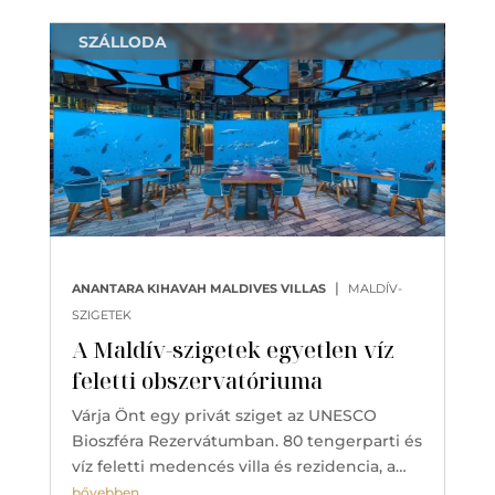
SZÁLLODA
|
ANANTARA KIHAVAH MALDIVES VILLAS
MALDÍV-
SZIGETEK
A Maldív-szigetek egyetlen víz
feletti obszervatóriuma
Várja Önt egy privát sziget az UNESCO
Bioszféra Rezervátumban. 80 tengerparti és
víz feletti medencés villa és rezidencia, a…
bővebben