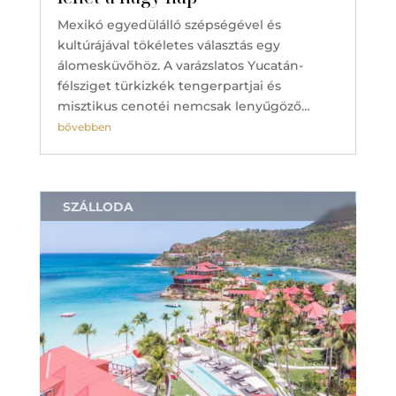
Mexikó egyedülálló szépségével és
kultúrájával tökéletes választás egy
álomesküvőhöz. A varázslatos Yucatán-
félsziget türkizkék tengerpartjai és
misztikus cenotéi nemcsak lenyűgöző…
bővebben
SZÁLLODA