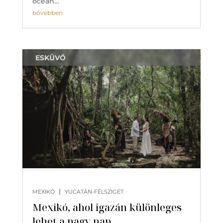
óceán…
bővebben
ESKÜVŐ
|
MEXIKÓ
YUCATÁN-FÉLSZIGET
Mexikó, ahol igazán különleges
lehet a nagy nap