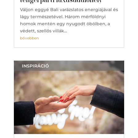
Váljon eggyé Bali varázslatos energiájával és
lágy természetével. Három mérföldnyi
homok mentén egy nyugodt öbölben, a
védett, szellős villák…
bővebben
INSPIRÁCIÓ