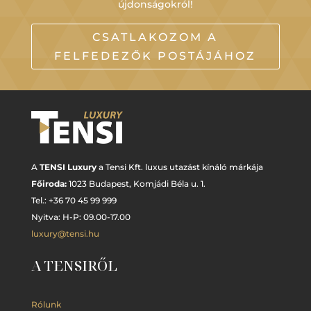
újdonságokról!
CSATLAKOZOM A
FELFEDEZŐK POSTÁJÁHOZ
A
TENSI Luxury
a Tensi Kft. luxus utazást kínáló márkája
Főiroda:
1023 Budapest,
Komjádi Béla u. 1.
Tel.: +
36 70 45 99 999
Nyitva: H-P: 09.00-17.00
luxury@tensi.hu
A TENSIRŐL
Rólunk