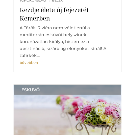
|
TÖRÖKORSZÁG
BELEK
Kezdje élete új fejezetét
Kemerben
A Török-Riviéra nem véletlenül a
mediterrán esküvői helyszínek
koronázatlan királya, hiszen ez a
desztináció, kizárólag előnyöket kínál! A
zafírkék…
bővebben
ESKÜVŐ