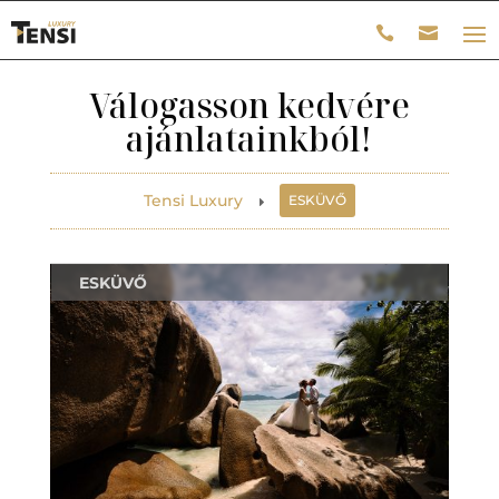
Válogasson kedvére
ajánlatainkból!
Tensi Luxury
ESKÜVŐ
E
ESKÜVŐ