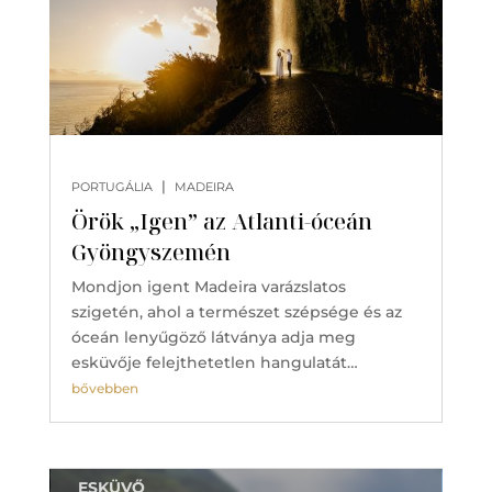
|
PORTUGÁLIA
MADEIRA
Örök „Igen” az Atlanti-óceán
Gyöngyszemén
Mondjon igent Madeira varázslatos
szigetén, ahol a természet szépsége és az
óceán lenyűgöző látványa adja meg
esküvője felejthetetlen hangulatát…
bővebben
ESKÜVŐ