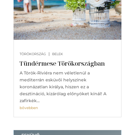
|
TÖRÖKORSZÁG
BELEK
Tündérmese Törökországban
A Török-Riviéra nem véletlenül a
mediterrán esküvői helyszínek
koronázatlan királya, hiszen ez a
desztináció, kizárólag előnyöket kínál! A
zafírkék…
bővebben