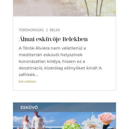
|
TÖRÖKORSZÁG
BELEK
Álmai esküvője Belekben
A Török-Riviéra nem véletlenül a
mediterrán esküvői helyszínek
koronázatlan királya, hiszen ez a
desztináció, kizárólag előnyöket kínál! A
zafírkék…
bővebben
ESKÜVŐ