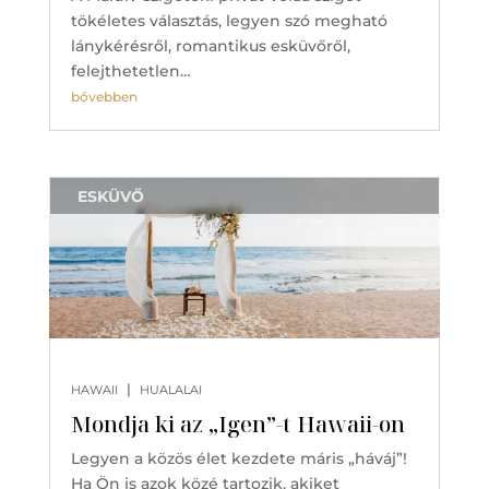
tökéletes választás, legyen szó megható
lánykérésről, romantikus esküvőről,
felejthetetlen…
bővebben
ESKÜVŐ
|
HAWAII
HUALALAI
Mondja ki az „Igen”-t Hawaii-on
Legyen a közös élet kezdete máris „háváj”!
Ha Ön is azok közé tartozik, akiket