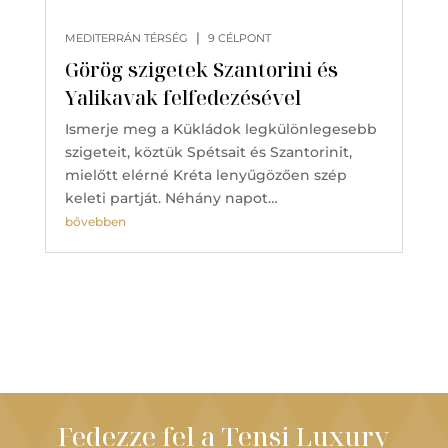
|
MEDITERRÁN TÉRSÉG
9 CÉLPONT
Görög szigetek Szantorini és
Yalikavak felfedezésével
Ismerje meg a Kükládok legkülönlegesebb
szigeteit, köztük Spétsait és Szantorinit,
mielőtt elérné Kréta lenyűgözően szép
keleti partját. Néhány napot…
bővebben
Fedezze fel a Tensi Luxury