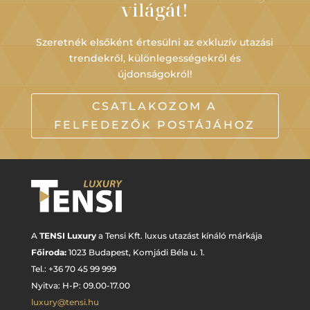
világát!
Szeretnék elsőként értesülni az exkluzív utazási
trendekről, különlegességekről és
újdonságokról!
CSATLAKOZOM A
FELFEDEZŐK POSTÁJÁHOZ
A
TENSI Luxury
a Tensi Kft. luxus utazást kínáló márkája
Főiroda:
1023 Budapest,
Komjádi Béla u. 1.
Tel.: +
36 70 45 99 999
Nyitva: H-P: 09.00-17.00
luxury@tensi.hu