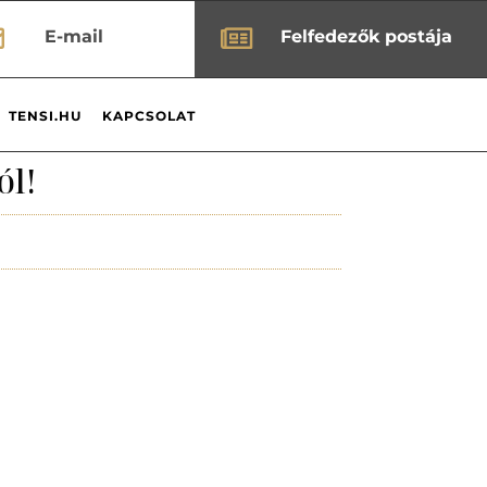


E-mail
Felfedezők postája
TENSI.HU
KAPCSOLAT
ól!