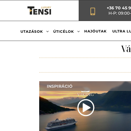
+36 70 45 

H-P: 09:00-
3
3
HAJÓUTAK
ULTRA L
UTAZÁSOK
ÚTICÉLOK
Vá
INSPIRÁCIÓ