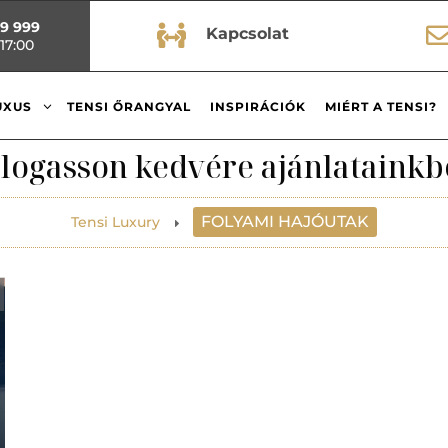
99 999

Kapcsolat
17:00
3
UXUS
TENSI ŐRANGYAL
INSPIRÁCIÓK
MIÉRT A TENSI?
logasson kedvére ajánlatainkb
FOLYAMI HAJÓUTAK
Tensi Luxury
E