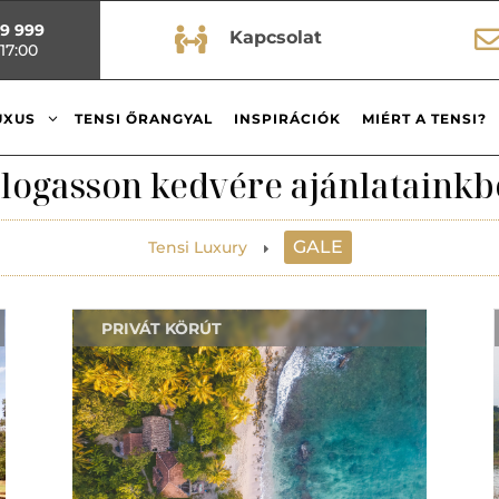
99 999

Kapcsolat
17:00
3
UXUS
TENSI ŐRANGYAL
INSPIRÁCIÓK
MIÉRT A TENSI?
logasson kedvére ajánlatainkb
GALE
Tensi Luxury
E
PRIVÁT KÖRÚT