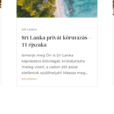
SRÍ LANKA
Srí Lanka privát körutazás –
11 éjszaka
Ismerje meg Ön is Srí Lanka
káprázatos élővilágát, kristálytiszta
meleg vizeit, a vadon élő ázsiai
elefántok szülőhelyét! Mássza meg…
bővebben