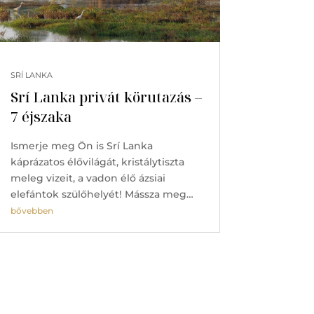
SRÍ LANKA
Srí Lanka privát körutazás –
7 éjszaka
Ismerje meg Ön is Srí Lanka
káprázatos élővilágát, kristálytiszta
meleg vizeit, a vadon élő ázsiai
elefántok szülőhelyét! Mássza meg…
bővebben