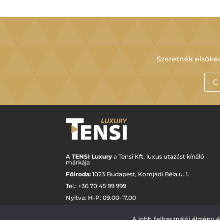
Szeretnék elsőkén
C
A
TENSI Luxury
a Tensi Kft. luxus utazást kínáló
márkája
Főiroda:
1023 Budapest,
Komjádi Béla u. 1.
Tel.: +
36 70 45 99 999
Nyitva: H-P: 09.00-17.00
luxury@tensi.hu
A jobb felhasználói élmény 