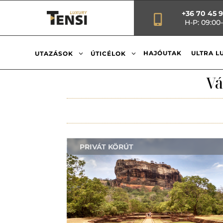
+36 70 45 

H-P: 09:00-
3
3
HAJÓUTAK
ULTRA L
UTAZÁSOK
ÚTICÉLOK
Vá
PRIVÁT KÖRÚT