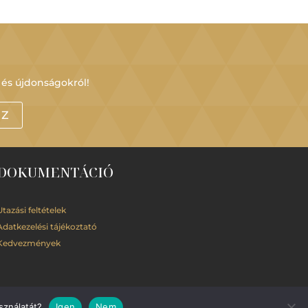
 és újdonságokról!
OZ
DOKUMENTÁCIÓ
Utazási feltételek
Adatkezelési
tájékoztató
Kedvezmények
sználatát?
Igen
Nem