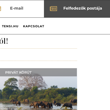


E-mail
Felfedezők postája
TENSI.HU
KAPCSOLAT
ól!
PRIVÁT KÖRÚT