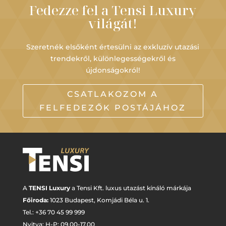
Fedezze fel a Tensi Luxury
világát!
Szeretnék elsőként értesülni az exkluzív utazási
trendekről, különlegességekről és
újdonságokról!
CSATLAKOZOM A
FELFEDEZŐK POSTÁJÁHOZ
A
TENSI Luxury
a Tensi Kft. luxus utazást kínáló márkája
Főiroda:
1023 Budapest,
Komjádi Béla u. 1.
Tel.: +
36 70 45 99 999
Nyitva: H-P: 09.00-17.00